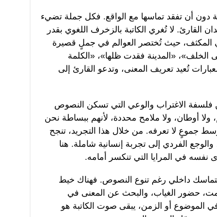
ة دون أن تفقد تماسها مع الواقع. فكل جملة تضيء
ان القارئ. لا تُغري الكاتبة بالزخرف اللغوي بقدر
ي المكثف، حيث تُختصر العوالم في جملٍ قصيرة
إلى الخلف»، «المدينة فقدت ظلها»، «الكلمة
ارات تُعيد تعريف المعنى، وتدعو القارئ إلى
من فلسفة الاغتراب والوعي التي تسكن النصوص
م، ولا أوطان، ولا ملامح محددة، لأنهم ببساطة نحن
ط جموعٍ لا تعرفه. من خلال هذا التجريد، تنجح
والوجع الفردي إلى تجربة إنسانية شاملة. هنا
 نفسه في المرايا التي تنكسر أمامه.
 بتماسك داخلي رغم تنوع النصوص. فهناك خيط
صمت، حضور الغياب، والبحث عن المعنى في
في الموضوع أو الزمن، يبقى صوت الكاتبة هو