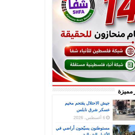
 مميزة
جيش الاحتلال يقتحم مخيم
عسكر شرق نابلس
6 أغسطس، 2026
مستوطنون يسيّجون أراضي في
الأغوار الشمالية