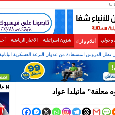
 بنا
و دولي
شؤون اسرائيلية
الاخبار الرياضية
أخب
أقلام و آراء
ن تظل الدروس المستفادة من عدوان النزعة العسكرية الياباني
14 عام منحازون للحقيقة …
معلقة” ماتيلدا عواد