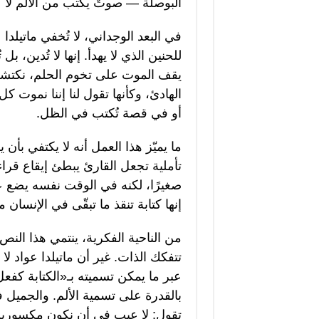
البوصلة — صوتٌ يكتب من الألم لا ع
في البعد الوجداني، لا تُخفي ماتيلدا
للحنين الذي لا يهدأ. إنها لا تُدين
يقف الموت على تخوم الحلم، نكتشف أ
الهادئ، وكأنها تقول لنا إننا نموت ك
أو في قصة تُكتب في الظل.
ما يميّز هذا العمل أنه لا يكتفي بأن 
تأملية تجعل القارئ يبطئ إيقاع قرا
صغيرًا، لكنه في الوقت نفسه يضع ع
إنها كتابة تنقذ ما تبقّى في الإنسان م
من الناحية الفكرية، ينتمي هذا النص
تتفكك الذات. غير أن ماتيلدا عواد لا
عبر ما يمكن تسميته بـ«الكتابة كفع
بالقدرة على تسمية الألم. والجميل ف
تقول: لا عيب في أن نكون مكسورين