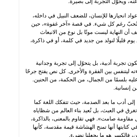
نه، ويحوّل التجربة إلى بصيرة.
 عواد انحيازها للإنسان، للضعف النبيل في داخله،
، بل تُحبّ رغم كل شيء. في قصة «آخر غفوة»، حين
ن النهاية ليست موتًا بل نوع من الانبعاث
ل يوم قليلًا لنولد من جديد في كلمة، أو في ذاكرة،
يكون تجربة أدبية، بل يتحوّل إلى تجربة وجدانية
ءته ليتنفس بين الفقرة والأخرى. كل نص يفتح جرحًا
ليه بلسمًا من الجمال، من الحكمة، من الحنين.
ن إنسانية.
 إلى أدب ما بعد الصدمة، حيث تتفكك اللغة كما
 تغرق في العبث، بل تُعيد بناء العالم من شظاياه
ل مقاومة صامت». فهي تقاوم بالمعنى، بالذاكرة،
ي كتابتها أنها تمنح الهشاشة قيمة مقدسة، كأنها
، فالكسر هو ما يجعلنا نضيء.