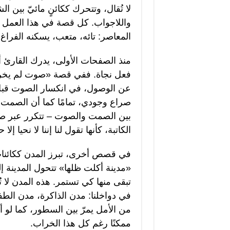
لا تُقال، وتتحرك ككائنٍ مائيّ بين ا
واللاجواب. كل قصة في هذا العمل ه
المعاصر: تائه، متعب، يسكنه الفراغ 
منذ الصفحات الأولى، يدرك القارئ أنه
فعل نجاة. ففي قصة «صوت لم يخرج» 
عن الوصول، في انكسار الصوت قبل أ
صراع وجودي، تمامًا كما أن الصمت لي
بين الصمت والصوت – تتكرر عبر صف
الكاتبة، كأنها تقول لنا إننا لا نحيا إلا
في قصص أخرى، تبرز المدن ككائناتٍ
«مدينة أكلت ظلها» تتحول المدينة إ
تبقى منها كي تستمر. هذه المدن لا تُ
في دواخلنا: مدن الذاكرة، مدن الطف
من الأمل يمرّ بين السطور، كما لو أ
ممكنًا رغم كل هذا الخراب.