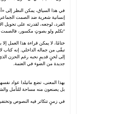
في هذا السياق، يمكن النظر إلى «
إنسانية شعرية ضد الصمت الجماعي ال
الفرد، لوجعه، لقدرته على تحويل الأل
“تكلم ولو بصوتٍ مكسور، فالصمت هو
ختامًا، لا يمكن قراءة هذا العمل إلا
تبقّى من جماله الداخلي. إنه كتاب لا ي
إلى لحنٍ قديمٍ نحبه رغم الحزن الذ
جديدة من الضوء في العتمة.
بهذا المعنى، تضع ماتيلدا عواد نفسها
بل يصنعون منه مساحة للتأمل والشف
في زمنٍ تتكاثر فيه النصوص وتختفي ا