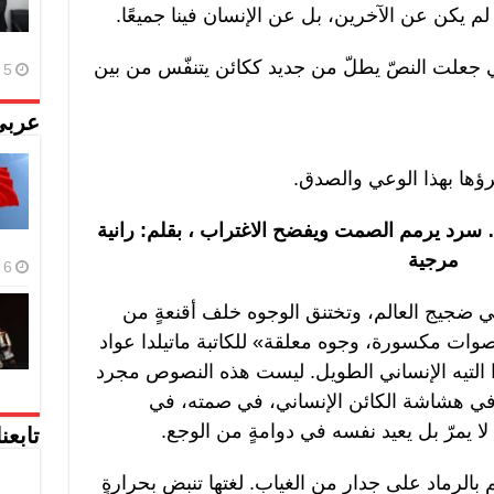
م يكن عن الآخرين، بل عن الإنسان فينا جميعًا.
التي جعلت النصّ يطلّ من جديد ككائن يتنفّس من بين
5 أغسطس، 2026
عربي
رؤها بهذا الوعي والصدق.
د يرمم الصمت ويفضح الاغتراب ، بقلم: رانية
مرجية
6 أغسطس، 2026
 ضجيج العالم، وتختنق الوجوه خلف أقنعةٍ من
صوات مكسورة، وجوه معلقة» للكاتبة ماتيلدا عواد
 التيه الإنساني الطويل. ليست هذه النصوص مجرد
ي هشاشة الكائن الإنساني، في صمته، في
ا يمرّ بل يعيد نفسه في دوامةٍ من الوجع.
تابعن
بالرماد على جدارٍ من الغياب. لغتها تنبض بحرارةٍ