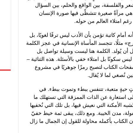
لشعر والفلسفة، بين الواقع والحلم، بين السؤال
ي مرآةٌ صغيرة تتشظّى فيها صورة الإنسان
رغم امتلاء العالم من حوله.
 أمام كاتبة تؤمن بأن الأدب ليس ترفًا لغويًا، بل
مثلًا، تتجسد المأساة الإنسانية في عجز الكلمة
ن يُولد. الكلمة هنا ليست وسيلة تواصل بل
س سكونًا بل امتلاء خفي بالأسئلة. هذه الثنائية –
حات الكتاب لتصبح رمزًا جوهريًا في مشروع
 حين نُصغي لما لا يُقال.
 حيةٍ متعبة، تتنفس ببطء وتموت ببطء. في
لى استعارة عن الذات الممزقة التي تستهلك ما
شبه الأمكنة التي نعيش فيها، بل تلك التي نُخفيها
ولة، مدن الخيبة. ومع ذلك، يبقى ثمة خيط خفيّ
ن الكتاب بأكمله محاولة للقول إن الجمال ما زال