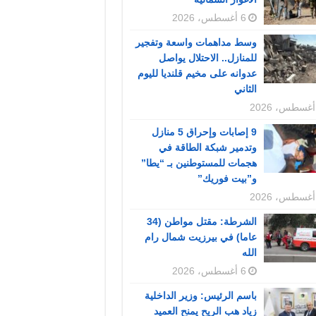
6 أغسطس، 2026
وسط مداهمات واسعة وتفجير
للمنازل.. الاحتلال يواصل
عدوانه على مخيم قلنديا لليوم
الثاني
9 إصابات وإحراق 5 منازل
وتدمير شبكة الطاقة في
هجمات للمستوطنين بـ “يطا”
و”بيت فوريك”
الشرطة: مقتل مواطن (34
عاما) في بيرزيت شمال رام
الله
6 أغسطس، 2026
باسم الرئيس: وزير الداخلية
زياد هب الريح يمنح العميد