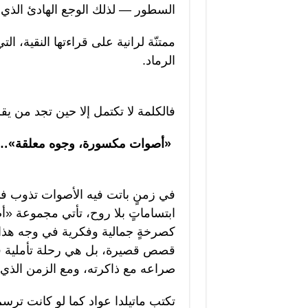
السطور — لذلك الوجع الهادئ الذي ل
ممتنّة لرانية على قراءتها النقية، 
الرماد.
فالكلمة لا تكتمل إلا حين تجد من يق
«أصوات مكسورة، وجوه معلقة»… سر
في زمنٍ باتت فيه الأصوات تذوب في
ابتساماتٍ بلا روح، تأتي مجموعة «أ
كصرخةٍ جمالية وفكرية في وجه هذا
قصص قصيرة، بل هي رحلة تأملية ف
صراعه مع ذاكرته، ومع الزمن الذي ل
تكتب ماتيلدا عواد كما لو كانت ترسم 