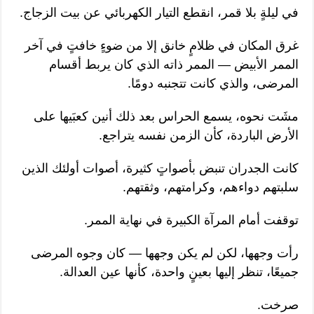
في ليلةٍ بلا قمر، انقطع التيار الكهربائي عن بيت الزجاج.
غرق المكان في ظلامٍ خانق إلا من ضوءٍ خافتٍ في آخر
الممر الأبيض — الممر ذاته الذي كان يربط أقسام
المرضى، والذي كانت تتجنبه دومًا.
مشَت نحوه، يسمع الحراس بعد ذلك أنين كعبَيها على
الأرض الباردة، كأن الزمن نفسه يتراجع.
كانت الجدران تنبض بأصواتٍ كثيرة، أصوات أولئك الذين
سلبتهم دواءهم، وكرامتهم، وثقتهم.
توقفت أمام المرآة الكبيرة في نهاية الممر.
رأت وجهها، لكن لم يكن وجهها — كان وجوه المرضى
جميعًا، تنظر إليها بعينٍ واحدة، كأنها عين العدالة.
صرخت.