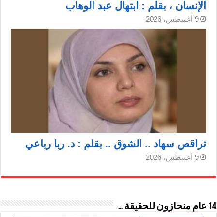
الإنسان ، بقلم : ابتهال عبد الوهاب
9 أغسطس، 2026
تراقص سهاد .. الشوق .. بقلم : د. ربا رباعي
9 أغسطس، 2026
14 عام منحازون للحقيقة …