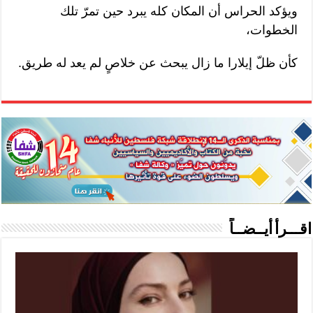
ويؤكد الحراس أن المكان كله يبرد حين تمرّ تلك
الخطوات،
كأن ظلّ إيلارا ما زال يبحث عن خلاصٍ لم يعد له طريق.
اقـــرأ أيــضــاً