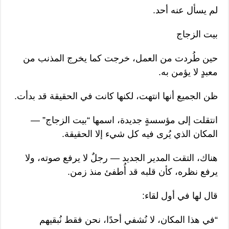
لم يسأل عنه أحد.
بيت الزجاج
حين طُردت من العمل، خرجت كما يخرج المذنب من
معبدٍ لا يؤمن به.
ظن الجميع أنها انتهت، لكنها كانت في الحقيقة قد بدأت.
انتقلت إلى مؤسسةٍ جديدة، اسمها “بيت الزجاج” —
المكان الذي يُرى فيه كل شيء إلا الحقيقة.
هناك، التقت المدير الجديد — رجلٌ لا يرفع صوته، ولا
يرفع نظره، كأن قلبه قد أُطفئ منذ زمن.
قال لها في أول لقاء:
“في هذا المكان، لا نُشفي أحدًا، نحن فقط نُبقيهم