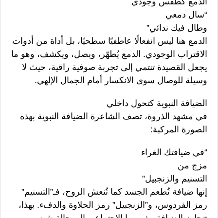
الدمع كطقس وجودي
“سال دمعي
وطال فيك ندائي”
الدمع هنا ليس انفعالًا عاطفيًا سطحيًا، بل أداة من أدوات
الاقتراب الوجودي. الدمع يُطهّر، ويصل، ويكشف، وهو ما
يجعل القصيدة تنتمي إلى تجربة صوفية راقية، حيث لا
وسيلة للوصال سوى الانكسار أمام الجمال الإلهي.
الضيافة النبوية كتحول داخلي
في مشهد الذروة، تصف الشاعرة الضيافة النبوية بهذه
الصورة المركبة:
“في ضيافتك الغراء
مزج من
التسنيم والزنجبيل”
إنها ضيافة تُطعم الجسد كما تُنعش الروح، فـ”التسنيم”
رمز الفردوس، و”الزنجبيل” رمز الحلاوة والدفء. بهذا،