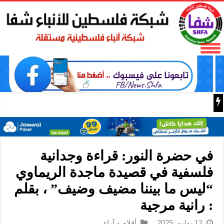
فتح تنعى المناضل نايف خويطر نائب أمين سر إقليم شرق غز
في حضرة النور: قراءة وجدانية
فلسفية في قصيدة ماجدة الريماوي
“ليس ما بيننا مضيف وضيف” ، بقلم
: رانية مرجية
12 يوليو، 2025
أقلام و آراء