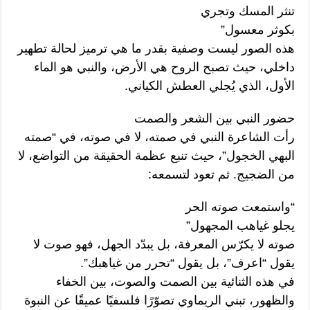
تنثر المسك وتجري
بكوثر معسول”
هذه الصور ليست وصفية بقدر ما هي ترميز لحالة تطهير
داخلي، حيث تصبح الروح هي الأرض، والنبي هو الماء
الأول، الذي يُجلي العطش الكياني.
حضور النبي بين الشعر والصمت
رأت الشاعرة النبي في صمته، لا في صوته، في “صمته
البهي الخجول”، حيث تنبع عظمة الحقيقة من التواضع، لا
من الضجيج. ثم تعود لتسمعه:
“واستمعت صوته الحر
يجلو غياهب المجهول”
صوته لا يكرّس المعرفة، بل يبدّد الجهل، فهو صوت لا
يقول “اعرف”، بل يقول “تحرر من غياهبك”.
في هذه الثنائية بين الصمت والصوت، بين الخفاء
والظهور، تبني الريماوي تصوّرًا فلسفيًا عميقًا عن النبوة