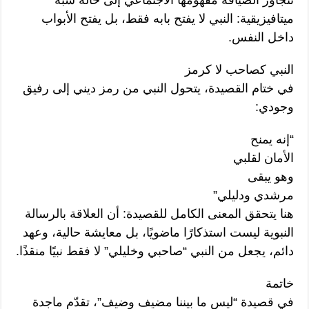
تتجاوز الضيافة مفهومها الاجتماعي إلى حالة شبه
ميتافيزيقية: النبي لا يفتح بابه فقط، بل يفتح الأبواب
داخل النفس.
النبي كصاحب لا كرمز
في ختام القصيدة، يتحول النبي من رمز ديني إلى رفيق
وجودي:
“إنه يمنح
الأمان لقلبي
وهو يبقى
مرشدي ودليلي”
هنا يتحقق المعنى الكامل للقصيدة: أن العلاقة بالرسالة
النبوية ليست استذكارًا ماضويًا، بل معايشة حالية، وعهد
دائم، يجعل من النبي “صاحبي وخليلي” لا فقط نبيًا منقذًا.
خاتمة
في قصيدة “ليس ما بيننا مضيف وضيف”، تقدّم ماجدة