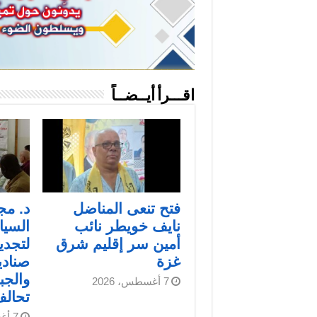
اقـــرأ أيــضــاً
فتح تنعى المناضل
د. مج
نايف خويطر نائب
السيا
أمين سر إقليم شرق
لتجدي
غزة
صنادي
والجب
7 أغسطس، 2026
تحال
7 أغسطس، 2026