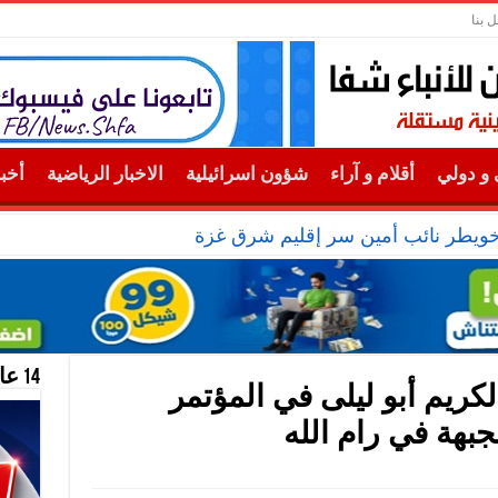
ل بنا
و دولي
أقلام و آراء
شؤون اسرائيلية
الاخبار الرياضية
أخب
خويطر نائب أمين سر إقليم شرق غزة
14 عام منحازون للحقيقة …
كريم أبو ليلى في المؤتمر
بهة في رام الله