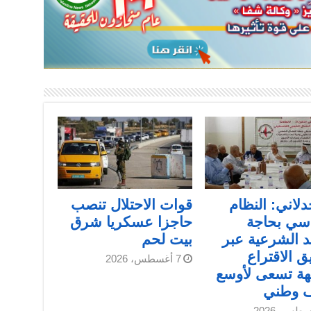
دلاني: النظام
قوات الاحتلال تنصب
سي بحاجة
حاجزا عسكريا شرق
د الشرعية عبر
بيت لحم
ق الاقتراع
7 أغسطس، 2026
هة تسعى لأوسع
ف وطني