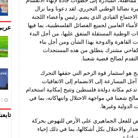
و مماطلة، المبادرة إلى خطوات جادة لإنهاء الانقسام
نضالنا الوطني التحرري. لقد دعونا وما نزال
لاجتماع القيادي الذي يضم رئيس وأعضاء اللجنة
مناء العامين لجميع الفصائل الفلسطينية، بما فيها
عربي
 الوطنية المستقلة المتفق عليها، من أجل البدء
ات القاهرة والدوحة بهذا الشأن ومن أجل بناء
 كفاحي مشترك ينطلق من هذه المستجدات
التقدم لصالح قضية شعبنا.
مج هو استثمار قوة الزخم التي حققها التحرك
ل المسارعة إلى الانضمام إلى الاتفاقيات
تدعم مكانة دولةة فلسطين وتتيح إمكانية استخدام
لح شعبنا في مواجهة الاحتلال وانتهاكاته، بما في
7 أغسطس، 2026
 الدولية وغيرها.
تابعن
هاض للفعل الجماهيري على الأرض للنهوض بحركة
دار والاحتلال بكل أشكالها، بما في ذلك إحياء
ائيلية.