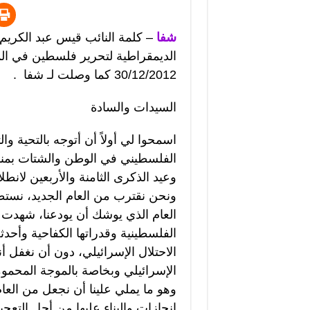
شفا
– كلمة النائب قيس عبد الكريم 
الديمقراطية لتحرير فلسطين في الم
30/12/2012 كما وصلت لـ شفا .
السيدات والسادة
اسمحوا لي أولاً أن أتوجه بالتحية وا
الفلسطيني في الوطن والشتات بمناسب
وعيد الذكرى الثامنة والأربعين لانطل
ونحن نقترب من العام الجديد، نستطي
العام الذي يوشك أن يودعنا، شهدت 
الفلسطينية وقدراتها الكفاحية وأحد
الاحتلال الإسرائيلي، دون أن نغفل أ
الإسرائيلي وبخاصة بالموجة المحمو
وهو ما يملي علينا أن نجعل من العا
إنجازات والبناء عليها من أجل التع