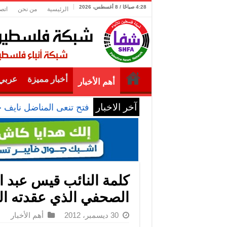
4:28 صباحًا / 8 أغسطس، 2026
الرئيسية
من نحن
اتص
أخبار مميزة
عربي 
أهم الأخبار
آخر الاخبار
فتح تنعى المناضل نايف 
كلمة النائب قيس عبد ال
الصحفي الذي عقدته الج
30 ديسمبر، 2012
أهم الأخبار