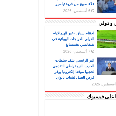
علاء صبيح من قرية تياسير
6 أغسطس، 2026
 و دولي
اختتام سباق «عبر الهيمالايا»
الدولي للدراجات الهوائية في
شيغاتسي بشيتسانغ
7 أغسطس، 2026
البر الرئيسي ينتقد سلطات
الحزب الديمقراطي التقدمي
لحجبها موقعا إلكترونيا يوفر
فرص العمل لشباب تايوان
ا على فيسبوك