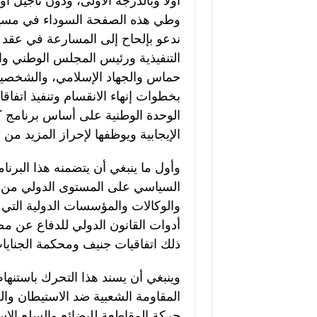
أولاً وبالدرجة الأولى، ودون تأجيل أ
وطي هذه الصفحة السوداء في مسيرة 
ندعو بإلحاح إلى المسارعة في عقد ا
التنفيذية ورئيس المجلس الوطني والأ
حماس والجهاد الإسلامي، والشخصيات
بخطوات إنهاء الانقسام وتنفيذ اتفاق
الوحدة الوطنية على أساس برنامج
الإيجابية ويوظفها لإحراز المزيد من 
وأول ما ينبغي أن يتضمنه هذا البرنا
السياسي على المستوى الدولي من أج
والوكالات والمؤسسات الدولية التي 
أدوات القانون الدولي للدفاع عن مصا
ذلك اتفاقيات جنيف ومحكمة الجنايات
وينبغي أن يسند هذا التحرك باستن
المقاومة الشعبية ضد الاستيطان والج
حركة المقاطعة للبضائع والسلع الإسر