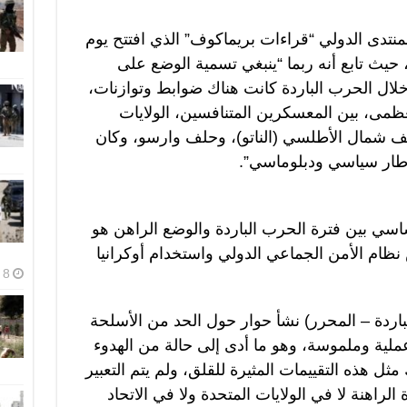
تدى الدولي “قراءات بريماكوف” الذي افتتح يوم
ث تابع أنه ربما “ينبغي تسمية الوضع على
خلال الحرب الباردة كانت هناك ضوابط وتوازنات،
ظمى، بين المعسكرين المتنافسين، الولايات
حلف شمال الأطلسي (الناتو)، وحلف وارسو، وكان
إطار سياسي ودبلوماسي”.
اسي بين فترة الحرب الباردة والوضع الراهن هو
نظام الأمن الجماعي الدولي واستخدام أوكرانيا
8 أغسطس، 2026
الباردة – المحرر) نشأ حوار حول الحد من الأسلحة
ملية وملموسة، وهو ما أدى إلى حالة من الهدوء
ل هذه التقييمات المثيرة للقلق، ولم يتم التعبير
راهنة لا في الولايات المتحدة ولا في الاتحاد