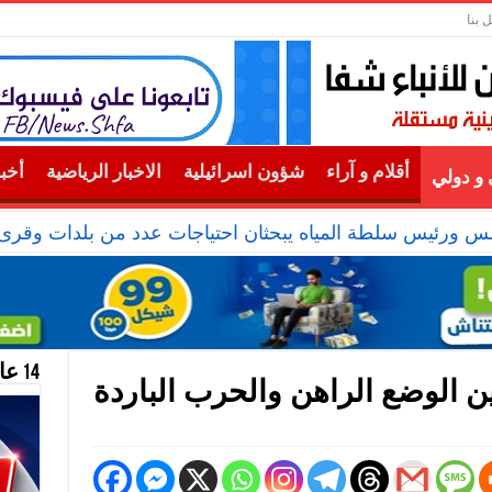
 بنا
أقلام و آراء
شؤون اسرائيلية
الاخبار الرياضية
أخب
و دولي
 ورئيس سلطة المياه يبحثان احتياجات عدد من بلدات وقرى
14 عام منحازون للحقيقة …
 الوضع الراهن والحرب الباردة