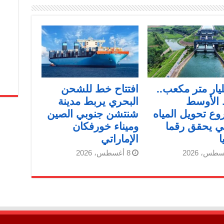
مليار متر مكعب..
افتتاح خط للشحن
 الأوسط
البحري يربط مدينة
ع تحويل المياه
شنتشن جنوبي الصين
ي يحقق رقما
وميناء خورفكان
ا
الإماراتي
8 أغسطس، 2026