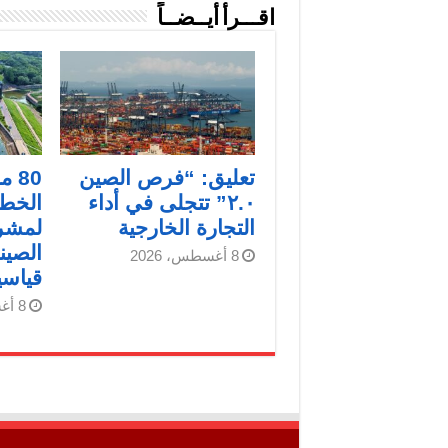
اقـــرأ أيــضــاً
تعليق: “فرص الصين
80 
٢.٠” تتجلى في أداء
الخط
التجارة الخارجية
لمشرو
الصين
8 أغسطس، 2026
قياسي
8 أغسطس، 2026