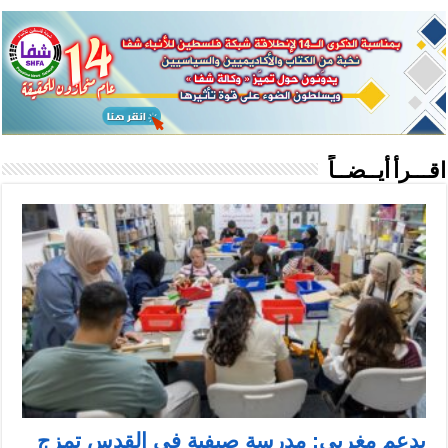
اقـــرأ أيــضــاً
بدعم مغربي: مدرسة صيفية في القدس تمزج