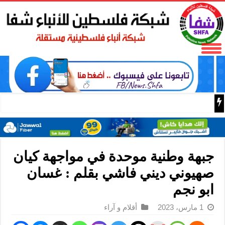
الاحتلال يغلق بلدة يعبد بالسواتر الترابية ويحول منزلاً فيها إ
جبهة وطنية موحدة في مواجهة كيان
صهيوني ديني فاشي بقلم : غسان
ابو نجم
1 مارس، 2023
أقلام و آراء