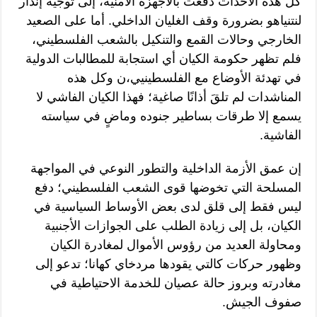
كل هذه الأحداث دفعت بالأجهزة الأمنية، إلى توجيه إنذار
لنتنياهو بضرورة وقف الغليان الداخلي. أما على الصعيد
الخارجي وحالات القمع والتنكيل بالشعب الفلسطيني،
فلم تظهر حكومة الكيان أي استجابة للمطالبات الدولية
في تهدئة الأوضاع مع الفلسطينيي،ن وكل هذه
المناشدات لم تلقَ أذانًا صاغية؛ فهذا الكيان الفاشي لا
يسمع إلا طرقات بساطير جنوده وماضٍ في سياسته
الفاشية.
إن عمق الأزمة الداخلية والتطور النوعي في المواجهة
المسلحة التي تخوضها قوى الشعب الفلسطيني؛ دفع
ليس فقط إلى قلق لدى بعض الأوساط السياسية في
الكيان، بل إلى زيادة الطلب على الجوازات الأجنبية
ومحاولة العديد من رؤوس الأموال لمغادرة الكيان
وظهور حركات كالتي يقودها مردخاي كهانا؛ تدعو إلى
مغادرته وبروز حالة عصيان للخدمة الاحتياطية في
صفوف الجيش.