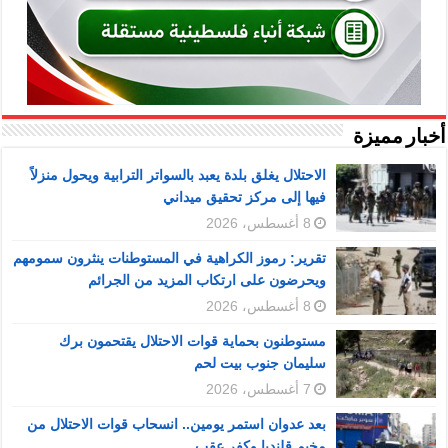
أخبار مميزة
الاحتلال يغلق بلدة يعبد بالسواتر الترابية ويحول منزلاً
فيها إلى مركز تحقيق ميداني
8 أغسطس، 2026
تقرير: رموز الكراهية في المستوطنات ينثرون سمومهم
ويحرضون على ارتكاب المزيد من الجرائم
8 أغسطس، 2026
مستوطنون بحماية قوات الاحتلال يقتحمون برك
سليمان جنوب بيت لحم
7 أغسطس، 2026
بعد عدوان استمر يومين.. انسحاب قوات الاحتلال من
مخيم قلنديا وكفر عقب