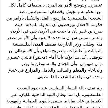
عنصري. ويتوضح الأمر هذ المرة، باصطفاف كامل لكل
من الحكومة والجيش وقطعان المستوطنين، ضد
الشعب الفلسطيني؛ يمارسون القتل والتنكيل بأوامر من
حكومة الاحتلال ويرفضون أي محاولة للتهدئة، حيث
صرح بن غفير بأن ما حدث في الأردن بقي في الأردن،
واعتبر سميتريتش أن ما حدث لا يعنيه وأن الأوامر تصدر
منه، وطلب وزير الخارجية بقصف المدن الفلسطينية
بالدبابات والطائرات، وتصريح نتنياهو بأن الاستيطان لن
يتوقف… كل هذا يؤكد بأننا أمام (مجتمع) فاشي عنصري
ديني صهيوني، وأن الجندي والمستوطن والوزير
والحاخام والمعلم والطالب والعامل والمزارع في خندق
واحد، في مواجهة الشعب الفلسطيني.
ولم تقف حالة السعار السياسي عند حدود الشعب
الفلسطيني، بل امتد ليطال البنية الداخلية للكيان، عبر
الانقضاض على بقايا ما يسمى بالقوى العلمانية واليهودية
الدينية، عبر الضغط على الحكومة لسن قوانين فاشية