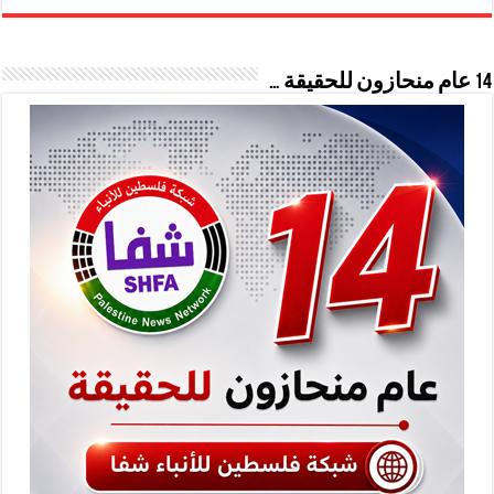
14 عام منحازون للحقيقة …