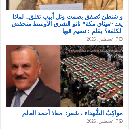
واشنطن تُصفق بصمت وتل أبيب تقلق.. لماذا
يعد “ميثاق مكة” ناتو الشرق الأوسط منخفض
الكلفة؟ بقلم : نسيم قبها
7 أغسطس، 2026
مواكِبُ الشُّهداء ، شعر: معاذ أحمد العالم
7 أغسطس، 2026