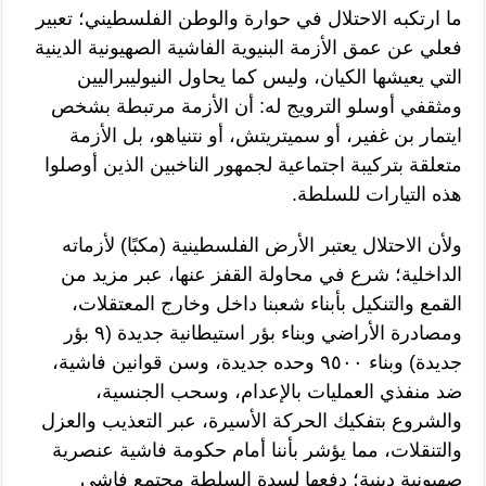
ما ارتكبه الاحتلال في حوارة والوطن الفلسطيني؛ تعبير
فعلي عن عمق الأزمة البنيوية الفاشية الصهيونية الدينية
التي يعيشها الكيان، وليس كما يحاول النيوليبراليين
ومثقفي أوسلو الترويج له: أن الأزمة مرتبطة بشخص
ايتمار بن غفير، أو سميتريتش، أو نتنياهو، بل الأزمة
متعلقة بتركيبة اجتماعية لجمهور الناخبين الذين أوصلوا
هذه التيارات للسلطة.
ولأن الاحتلال يعتبر الأرض الفلسطينية (مكبًا) لأزماته
الداخلية؛ شرع في محاولة القفز عنها، عبر مزيد من
القمع والتنكيل بأبناء شعبنا داخل وخارج المعتقلات،
ومصادرة الأراضي وبناء بؤر استيطانية جديدة (٩ بؤر
جديدة) وبناء ٩٥٠٠ وحده جديدة، وسن قوانين فاشية،
ضد منفذي العمليات بالإعدام، وسحب الجنسية،
والشروع بتفكيك الحركة الأسيرة، عبر التعذيب والعزل
والتنقلات، مما يؤشر بأننا أمام حكومة فاشية عنصرية
صهيونية دينية؛ دفعها لسدة السلطة مجتمع فاشي