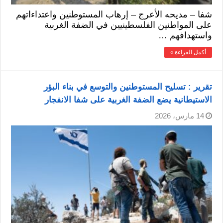
شفا – مديحه الأعرج – إرهاب المستوطنين واعتداءاتهم
على المواطنين الفلسطينيين في الضفة الغربية
واستهدافهم …
أكمل القراءة »
تقرير : تسليح المستوطنين والتوسع في بناء البؤر
الاستيطانية يضع الضفة الغربية على شفا الانفجار
14 مارس، 2026