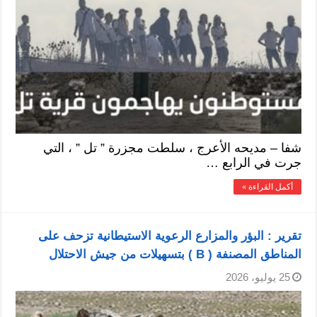
شفا – مديحه الأعرج ، سلطت مجزرة ” تل ” ، التي
جرت في الرابع …
أكمل القراءة »
تقرير : البؤر والمزارع الرعوية الاستيطانية تزحف على
المناطق المصنفة ( B ) بتسهيلات من جيش الاحتلال
25 يوليو، 2026