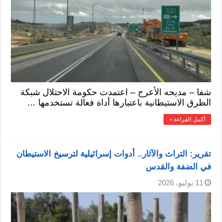
شفا – مديحه الأعرج – اعتمدت حكومة الاحتلال شبكة
الطرق الاستيطانية باعتبارها أداة فعالة تستخدمها …
أكمل القراءة »
تقرير: التراث والآثار.. أدوات إسرائيلية لترسيخ الاستيطان
في الضفة والقدس
11 يوليو، 2026