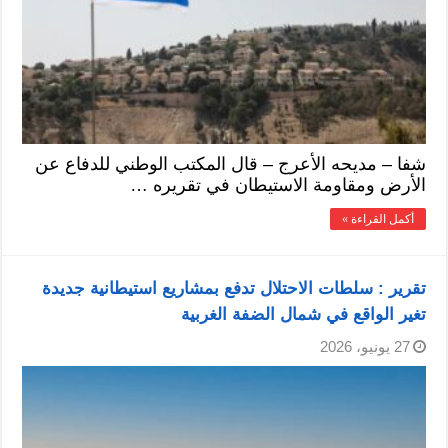
شفا – مديحه الأعرج – قال المكتب الوطني للدفاع عن
الأرض ومقاومة الاستيطان في تقريره …
أكمل القراءة »
تقرير : سلطات الاحتلال تدفع بمشاريع استيطانية جديدة
تغير الواقع في شمال الضفة الغربية
27 يونيو، 2026