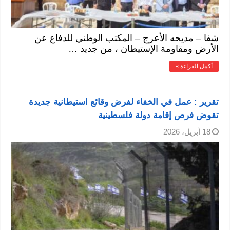
شفا – مديحه الأعرج – المكتب الوطني للدفاع عن
الأرض ومقاومة الإستيطان ، من جديد …
أكمل القراءة »
تقرير : عمل في الخفاء لفرض وقائع استيطانية جديدة
تقوض فرص إقامة دولة فلسطينية
18 أبريل، 2026