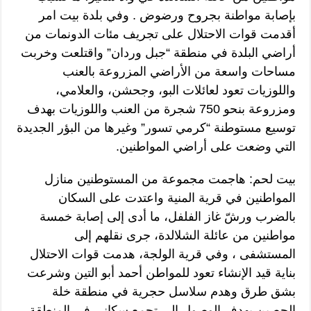
بإصابة مواطنة بجروح ورضوض . وفي بلدة بيت امر
أقدمت قوات الاحتلال على تجريف مئات الدونمات من
أراضي البلدة في منطقة “جبل وردان” واقتلعت وخربت
مساحات واسعة من الأراضي المزروعة بالعنب
واللوزيات تعود لعائلات البو، وجحشن، والعلامي،
ومزروعة بنحو 750 شجرة من العنب واللوزيات بهدف
توسيع مستوطنة “كرمي تسور” وغيرها من البؤر الجديدة
التي وضعت على أراضي المواطنين.
بيت لحم: هاجمت مجموعة من المستوطنين منازل
المواطنين في قرية المنية واعتدت على السكان
بالضرب ورشّ غاز الفلفل، ما أدى إلى إصابة خمسة
مواطنين من عائلة الشلالدة، جرى نقلهم إلى
المستشفى ، وفي قرية الولجة، هدمت قوات الاحتلال
بناية قيد الإنشاء تعود للمواطن أحمد أبو التين وشرعت
بشق طرق وهدم سلاسل حجرية في منطقة خلة
الحصين بهدف الوصول إلى تجمع سكاني في المنطقة.