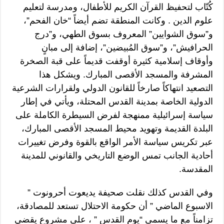
كُتّاب لتحفيظ القرآن الكريم للأطفال، ومدرسة لتعليم
علوم الدين . وكانت المنطقة تضم أيضاً “خان الفحم”،
و”سوق الشوايين” المعروف بسوق الطهي، و”درج
الحرافيش”، و”سوق المُبيضين”، إضافة إلى مبانٍ
وأوقاف إسلامية كثيرة أوقفت قديماً على قبة الصخرة
المشرفة والمسجد الأقصى المبارك. ويشكل هذا
التصعيد انتهاكاً صارخاً للقانون الدولي ولقرارات الشرعية
الدولية الخاصة بمدينة القدس المحتلة، ويأتي في إطار
سياسة إسرائيلية ممنهجة لفرض السيطرة الكاملة على
البلدة القديمة وتهويد محيط المسجد الأقصى المبارك،
عبر تكريس سياسة الأمر الواقع بالقوة وفرض تغييرات
أحادية الجانب تمس الوضع التاريخي والقانوني للمدينة
المقدسة.
وفي القدس كذلك نقلت صحيفة يديعوت أحرونوت ”
الاسبوع الماضي ” أن حكومة الاحتلال تستعد للمصادقة،
تزامناً مع ما يسمى “يوم القدس ” ، على مشروع يقضي