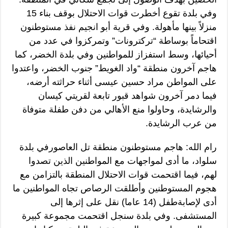
وفي بلدة تقوع أخطرت قوات الاحتلال بوقف بناء 15
منزلاً بينها مأهولة. وفي قرية أبو انجيم نفذ مستوطنون
اقتحاماً بوساطة “تركترونات” وتمركزوا في عدد من
أحيائها، وسط استفزاز للمواطنين وفي بلدة الخضر، كما
هاجم آخرون منطقة “واد الغويط” جنوب الخضر، واعتدوا
على المواطن مراد حسين عيسى أثناء حراثته أرضه،
فيما دمر آخرون شواهد قبور تابعة لقريتي كيسان
والرشايدة، وحاولوا منع الأهالي من دفن طفلة متوفاة
من عرب الرشايدة.
رام الله: هاجم مستوطنون منطقة تل العاصورفي بلدة
سلواد، ما أدى لمواجهات مع المواطنين الذين تصدوا
لهم، فيما اقتحمت قوات الاحتلال المنطقة بالتزامن مع
هجوم المستوطنين وأطلقت الرصاص تجاه المواطنين ما
أدى لإصابةطفل (14 عاما) نقل على إثرها إلى
المستشفى. وفي بلدة سنجل اقتحمت مجموعة كبيرة