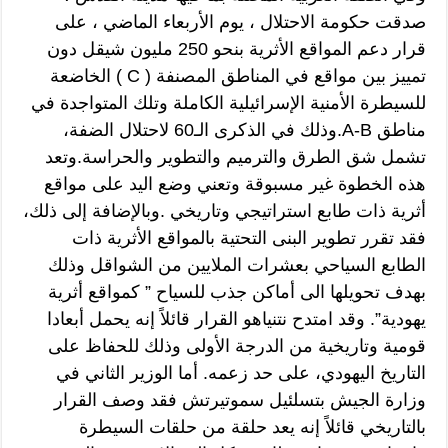
صدقت حكومة الاحتلال ، يوم الأربعاء الماضي ، على
قرار دعم المواقع الأثرية بنحو 250 مليون شيقل دون
تمييز بين مواقع في المناطق المصنفة ( C ) الخاضعة
للسيطرة الأمنية الإسرائيلية الكاملة وتلك المتواجدة في
مناطق A-B.وذلك في الذكرى الـ60 لاحتلال الضفة،
تشمل شق الطرق والترميم والتطوير والحراسة.وتعد
هذه الخطوة غير مسبوقة وتعني وضع اليد على مواقع
أثرية ذات طابع استراتيجي وتاريخي .وبالإضافة إلى ذلك،
فقد تقرر تطوير البنى التحتية بالمواقع الأثرية ذات
الطابع السياحي بعشرات الملايين من الشواقل وذلك
بهدف تحويلها الى أماكن جذب للسياح ” كمواقع أثرية
يهودية”. وقد امتدح نتنياهو القرار قائلاً إنه يحمل أبعادا
قومية وتاريخية من الدرجة الأولى وذلك للحفاظ على
التاريخ اليهودي، على حد زعمه. أما الوزير الثاني في
وزارة الجيش بتسلئيل سموتيرتش فقد وصف القرار
بالتاريخي قائلاً إنه يعد حلقة من حلقات السيطرة