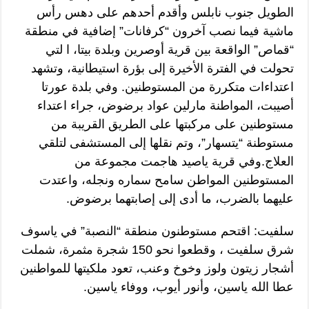
الطويل جنوب نابلس وأقدم أحدهم على دهس رأس
ماشية فيما نصب آخرون “كرفانات” إضافية في منطقة
“قماص” الواقعة بين قرية أوصرين وبلدة بيتا، ا لتي
تحولت في الفترة الأخيرة إلى بؤرة استيطانية، وتشهد
اعتداءات متكررة من المستوطنين. وفي بلدة عورتا
أصيبت، المواطنة مارلين عواد برضوض، جراء اعتداء
مستوطنين على مركبتها على الطريق القريبة من
مستوطنة “يتسهار”، وتم نقلها إلى المستشفى لتلقي
العلاج.وفي قرية ياصيد هاجمت مجموعة من
المستوطنين المواطن سامح سماره ونجله، واعتدت
عليهما بالضرب، ما أدى إلى إصابتهما برضوض.
سلفيت: اقتحم مستوطنون منطقة “النصبة” في ياسوف
شرق سلفيت ، وقطعوا نحو 150 شجرة مثمرة، شملت
أشجار زيتون ولوز وخوخ وعنب، تعود ملكيتها للمواطنين
عطا الله ياسين، وأنور أيوب، ووفاء ياسين.