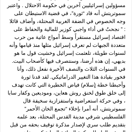
مسؤولين إسرائيليين آخرين في حكومة الاحتلال . واعتبر
سموتريتش أنه قاد “ثورة”، في قضية الاستيطان على
وجه الخصوص في الضفة الغربية المحتلة، وأضاف قائلا
: ” نجحتُ في أداء واجبي كوزير للمالية والحفاظ على
اقتصاد إسرائيل مستقراً وسط أمواج عاتية من حرب
متعددة الجبهات لم تعرف إسرائيل مثلها منذ قيامها وأنه
لسنوات طويلة، تلعثمت إسرائيل وخشيت قول ما هو
بديهي، إن هذه أرضنا، وسنتصرف فيها كأصحاب البيت.
في السنوات الثلاث والنصف الأخيرة نفعل ذلك، وأنا
فخور بقيادة هذا التغيير الدراماتيكي. لقد قدنا ثورة
وأحبطنا خطة (ٍسلام) فياض الخطيرة التي كانت تهدف
إلى خلق طوق لخنق روش هعاين، وموديعين وكفار سابا
، وفي حركة استعراضية واستفزازية سخيفة قال
سموتريتش، أنه أمرا بإخلاء “تجمع الخان الأحمر”
الفلسطيني شرقي مدينة القدس المحتلة، بعد علمه
بتقديم طلب سري لإصدار مذكرة توقيف بحقه من قبل