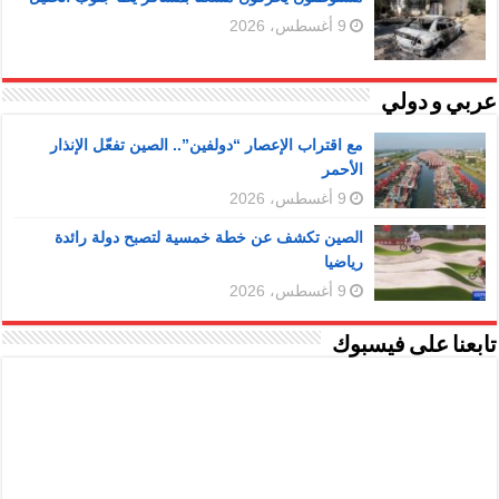
9 أغسطس، 2026
عربي و دولي
مع اقتراب الإعصار “دولفين”.. الصين تفعّل الإنذار
الأحمر
9 أغسطس، 2026
الصين تكشف عن خطة خمسية لتصبح دولة رائدة
رياضيا
9 أغسطس، 2026
تابعنا على فيسبوك