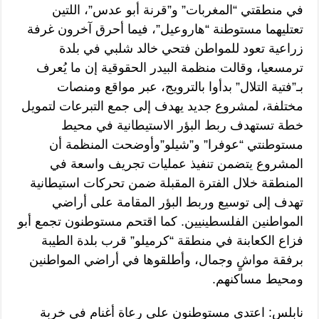
في منطقتي “المغربات” و”قرنة أبو عدس”، اللتين
تعتليهما مستوطنة “هاروعيل”، فيما أحرق آخرون غرفة
زراعية تعود للمواطن فتحي خالد شلبي في بلدة
ترمسعيا، وقالت منظمة البيدر الحقوقية إن ما يُعرف
بـ”فتية التلال” بدأوا بالترويج، عبر مواقع ومنصات
مختلفة، لمشروع جديد يهدف إلى جمع التبرعات لتمويل
خطة تستهدف ربط البؤر الاستيطانية في محيط
مستوطنتي “عوفرا” و”شيلو”وأوضحت المنظمة أن
المشروع يتضمن تنفيذ عمليات تجريف واسعة في
المنطقة خلال الفترة المقبلة ضمن تحركات استيطانية
تهدف إلى توسيع وربط البؤر المقامة على أراضي
المواطنين الفلسطينيين. كما اقتحم مستوطنون تجمع أبو
فزاع الكعابنة في منطقة “كرميلو” قرب بلدة الطيبة
برفقة مواشٍ وجمال، وأطلقوها في أراضي المواطنين
ومحيط مساكنهم.
نابلس: اعتدى مستوطنون على رعاة أغنام في خربة