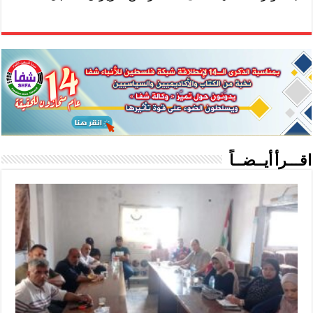
اقـــرأ أيــضــاً