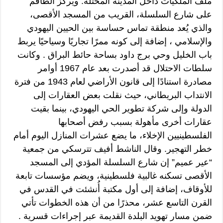
ملف الملكيات داخل المدينة المحتلة. ويركز الطاقم
على شارع السلسلة، القريب من المسجد الأقصى،
والذي يُعد منطقة تماس حساسة بين الحيين اليهودي
والإسلامي ، إضافة إلى كونه ممرًا تجاريًا وسياحيًا يربط
باب الخليل وحي برج داود بساحة حائط البراق . وكانت
سلطات الاحتلال قد أصدرت بعد عام 1967 أوامر
مصادرة استنادًا إلى قانون الأراضي لعام 1943 من فترة
الانتداب البريطاني، حيث نقلت بعض العقارات إلى
الدولة وإلى شركة تطوير الحي اليهودي، بينما بقيت
عقارات أخرى مأهولة بسبب رفض أصحابها
الفلسطينيين الإخلاء، ما يضع عشرات المنازل اليوم أمام
خطر التهجير. وقال الناشط أفيف تترسكي من جمعية
“عير عميم” إن شارع السلسلة المؤدي إلى المسجد
الأقصى تسكنه غالبية فلسطينية، ويضم مؤسسات تابعة
للأوقاف، إضافة إلى أول مكتبة أُنشئت في القدس في
القرن التاسع عشر، محذرًا من أن هذه الخطوات تأتي
ضمن مسار تهويد البلدة القديمة عبر إجراءات قسرية .