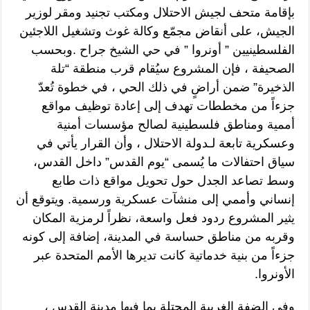
بإقامة متحف لجيش الاحتلال ومكتب تجنيد ومقر لوزير
الجيش، على أنقاض مجمّع وكالة غوث وتشغيل اللاجئين
الفلسطينيين ” أونروا ” في حي الشيخ جراح .وبحسب
الصحيفة ، فإن المشروع سيُقام قرب منطقة “تلة
الذخيرة” ضمن أراضٍ في ذلك الحي ، في خطوة تُعدّ
جزءاً من مخططات تهدف إلى إعادة توظيف مواقع
أممية ومناطق فلسطينية لصالح مؤسسات أمنية
وعسكرية تابعة لـدولة الاحتلال ، وأن القرار يأتي في
سياق احتفالات ما يُسمى “يوم القدس” داخل القدس،
وسط تصاعد الجدل حول تحويل مواقع ذات طابع
إنساني وأممي إلى منشآت عسكرية ورسمية. ويتوقع أن
يثير المشروع ردود فعل واسعة، نظراً لرمزية المكان
وقربه من مناطق حساسة في المدينة، إضافة إلى كونه
جزءاً من بنية خدماتية كانت تديرها الأمم المتحدة عبر
الأونروا.
وفي الضفة الغربية المحتلة بما فيها مدينة القدس ،