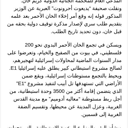
المدعي العام للمحكمة الجنائية الدولية كريم خان.
ونقلت صحيفة “يديعوت أحرونوت” العبرية عن الوزير
المذكور قوله إنه وقع أمر إخلاء الخان الأحمر بعد علمه
بتقديم طلب سري لإصدار مذكرة توقيف دولية بحقه من
قبل خان، دون تحديد تاريخ الطلب.
ويسكن في تجمع الخان الأحمر البدوي نحو 200
فلسطيني، في بيوت من الصفيح والخيام، وتعرضوا على
مدار السنوات الماضية لمحاولات إسرائيلية لتهجيرهم،
لصالح مشروع استيطاني كبير يطلق عليه إسرائيليا E1.
ويحيط بالتجمع مستوطنات إسرائيلية، ويقع ضمن
الأراضي التي تستهدفها تل أبيب لتنفيذ مشروع “E1”
الذي يتضمن إقامة أكثر من 3500 وحدة استيطانية، من
أجل ربط مستوطنة “معاليه أدوميم” مع مدينة القدس
الغربية، وعزل المدينة عن محيطها، وتقسيم الضفة
الغربية إلى قسمين.
وبشأن البؤر والمزارع الرعوية الاستيطانية ، التي تحولت