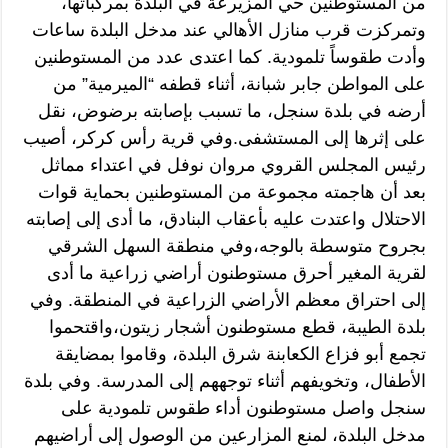
من المستوطنين حي المزيرعة في البلدة بمركباتها،
وتمركزت قرب منازل الأهالي عند مدخل البلدة ساعات
وأدت طقوساً تلمودية. كما اعتدى عدد من المستوطنين
على المواطن جابر شبانة، أثناء قطفه “الميرمية” من
أرضه في بلدة سنجل، ما تسبب بإصابته برضوض، نقل
على إثرها إلى المستشفى.وفي قرية رأس كركر، أصيب
رئيس المجلس القروي مروان نوفل في اعتداء مماثل
بعد أن هاجمته مجموعة من المستوطنين بحماية قوات
الاحتلال واعتدت عليه بأعقاب البنادق، ما أدى إلى إصابته
بجروح متوسطة بالوجه،وفي منطقة السهل الشرقي
لقرية المغير أحرق مستوطنون أراضي زراعية ما أدى
إلى احتراق معظم الأراضي الزراعية في المنطقة. وفي
بلدة الطيبة، قطع مستوطنون أشجار زيتون،واقتحموا
تجمع أبو فزاع الكعابنة شرق البلدة، وقاموا بمضايقة
الأطفال، وتخويفهم أثناء توجههم إلى المدرسة. وفي بلدة
سنجل واصل مستوطنون أداء طقوس تلمودية على
مدخل البلدة، لمنع المزارعين من الوصول إلى أراضيهم