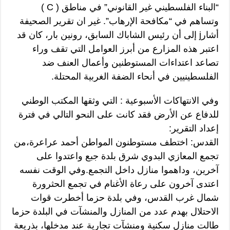
“البناء الفلسطيني غير القانوني” في مناطق ( C )
وتساهم في “مكافحة الإرهاب”. غير ان تقرير الصحيفة
أشارj إلى أن رئيس الشاباك السابق، رونين بار، كان قد
اعتبر هذه المزارع من أبرز العوامل التي تقف وراء
تصاعد اعتداءات المستوطنين وأعمال العنف ضد
الفلسطينيين في أنحاء الضفة الغربية المحتلة.
وفي الانتهاكات الأسبوعية : التي وثقها المكتب الوطني
للدفاع عن الأرض فقد كانت على النحو التالي في فترة
إعداد التقرير:
القدس: اختطف مستوطنون المواطن أحمد عراعرة،من
تجمع المعازي البدوي شرق بلدة جبع واعتدوا على
آخرين، وداهموا منازل داخل التجمع.وفي الوقت نفسه
اعتدى آخرون على رعاة الأغنام في تجمع الحثرورة
شمال غرب القدس، وفي بلدة حزما أخطرت قوات
الاحتلال بهدم عدد من المنازل والمنشآت في البلدة حزما
طالت منازل سكنية ومنشآت تجارية عند مدخلها، بذريعة