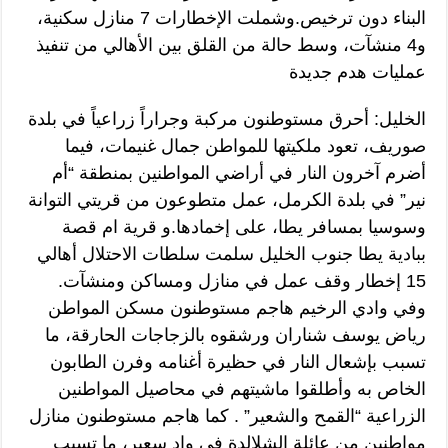
البناء دون ترخيص.وشملت الإخطارات 7 منازل سكنية،
و4 منشآت، وسط حالة من القلق بين الأهالي من تنفيذ
عمليات هدم جديدة
الخليل: أحرق مستوطنون مركبة وجراراً زراعياً في بلدة
صوريف، تعود ملكيتها للمواطن جمال غنيمات، فيما
أضرم آخرون النار في أراضي المواطنين بمنطقة “أم
نير” في بلدة الكرمل، عمل متطوعون من قريتي التوانة
وسوسيا بمسافر يطا، على إخمادها.و قرية ام قصة
ببادية يطا جنوب الخليل سلمت سلطات الاحتلال أهالي
15 إخطار وقف عمل في منازل ومساكن ومنشآت.
وفي وادي الرخيم هاجم مستوطنون مسكن المواطن
رياض يوسف شناران ورشقوه بالزجاجات الحارقة، ما
تسبب بإشعال النار في حظيرة أغنامه وفرن الطابون
الخاص به وأطلقوا ماشيتهم في محاصيل المواطنين
الزراعية “القمح والشعير” . كما هاجم مستوطنون منازل
مواطنين من عائلة الشلالدة في واد سعير، ما تسبب