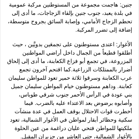
جنين: هاجمت مجموعة من المستوطنين مركبة عمومية
في بلدة يعبد، جنوب جنين بإلقاء الزجاجات، ما أدى إلى
تحطم الزجاج الأمامي، وإصابة السائق بجروح متوسطة،
إضافة إلى تضرر المركبة.
الأغوار: اعتدى مستوطنون على تجمعَين بدويَّين ، حيث
أطلقوا قطيعاً من الجمال داخل أراضي المواطنين
المزروعة، في تجمع أبو فزاع الكعابنة، ما أدى إلى إلحاق
أضرار بالممتلكات الزراعية.كما اقتحم آخرون تجمع
عرب الكعابنة وسرقوا ثلاثة حمير تعود للمواطن سليمان
كعابنة. وداهم مستوطنون خيام المواطن سليمان جميل
بني عودة في الرأس الأحمر جنوب شرقي طوباس،
وأصابوه برضوض بعد الاعتداء عليه بالضرب. فيما
أخطرت قوات الاحتلال بوقف العمل في عدة منشآت
سكنية وحظائر أبقار لمواطن في الأغوار الشمالية، تعود
ملكيتها للمواطن فتحي عليان دراغمة من عين الحلوة
بالأغوار الشمالية، حتى العاشر من حزيران المقبل.