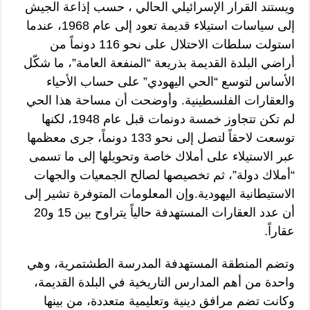
ويستند القرار الإسرائيلي الحالي ، حسب إذاعة الجيش
إلى سياسات استيلاء قديمة تعود إلى عام 1968، عندما
استولت سلطات الاحتلال على نحو 116 دونماً من
أراضي البلدة القديمة بذريعة “المنفعة العامة”، ما شكّل
الأساس لتوسع “الحي اليهودي” على حساب الأحياء
والعقارات الفلسطينية. وأوضحت أن مساحة هذا الحي
لم تكن تتجاوز خمسة دونمات قبل عام 1948، لكنها
توسعت لاحقاً لتصل إلى نحو 133 دونماً، جرى معظمها
عبر الاستيلاء على أملاك خاصة وتحويلها إلى ما تسمى
“أملاك دولة”، ثم تخصيصها لصالح الجمعيات والجهات
الاستيطانية اليهودية.وإن المعلومات المتوفرة تشير إلى
أن عدد العقارات المستهدفة حالياً يتراوح بين 15 و20
عقاراً.
وتضم المنطقة المستهدفة المدرسة الطشتمرية، وهي
واحدة من أهم المدارس التاريخية في البلدة القديمة،
وكانت تضم مرافق دينية وتعليمية متعددة، من بينها