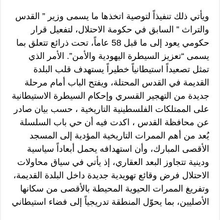
ويأتي ذلك تنفيذاً لتوصية اتخذها ما يسمى وزير ” القدس
والتراث ” السابق في حكومة الاحتلال، لتفعيل قرار
حكومي يعود إلى ما قبل 58 عاماً، تحت ذرائع تتعلق بما
يسمى “تعزيز السيطرة اليهودية والأمن”. الأمر الذي
تمثل تصعيداً استيطانياً خطيراً يستهدف قلب البلدة
القديمة في القدس المحتلة، ويفتح الباب أمام مرحلة
جديدة من التهجير القسري وإحكام السيطرة الاستيطانية
على الممتلكات الفلسطينية التاريخية ، حسب بيان صادر
عن محافظة القدس ، اكدت فيه أن حي باب السلسلة
يُعد من أهم الممرات التاريخية المؤدية إلى المسجد
الأقصى المبارك، وأن استهدافه يحمل أبعاداً سياسية
ودينية تتجاوز البعد العقاري، إذ يأتي في سياق محاولات
الاحتلال فرض وقائع تهويدية جديدة داخل البلدة القديمة،
وتفريغ الممرات الحيوية المحيطة بالأقصى من سكانها
الأصليين، بما يحوّل المنطقة تدريجياً إلى فضاء استيطاني