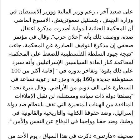
على صعيد آخر ، زعم وزير المالية ووزير الاستيطان في
وزارة الجيش ، بتسلئيل سموتريتش، الاسبوع الماضي
أن المحكمة الجنائية الدولية أصدرت مذكرة اعتقال
ضده، ووصف ذلك بأنه “إعلان حرب”. وقال في مؤتمر
صحفي إن مذكرة التوقيف الصادرة عن المحكمة، جاءت
“نتيجة جهود السلطة الفلسطينية للضغط على المحكمة،
لمحاكمة كبار القادة السياسيين الإسرائيليين وأنه سيرد
على ذلك بقوة” وتفاخر بدوره في ” إقامة أكثر من 100
مستوطنة جديدة و160 بؤرة ومزرعة رعوية تساعد في
السيطرة على الف دونم من الأراضي. وقال بنبرة تحد :
“بصفتنا دولة ذات سيادة ومستقلة، لن نقبل الإملاءات
المنافقة من الهيئات المتحيزة التي تقف بانتظام ضد دولة
إسرائيل، وضد حقوقنا الكتابية والتاريخية والقانونية في
وطننا، وضد حقنا وواجبنا في الدفاع عن النفس والأمن “.
صحيفة «هآرتس» ذكرت في هذا السياق ، يوم الأحد من