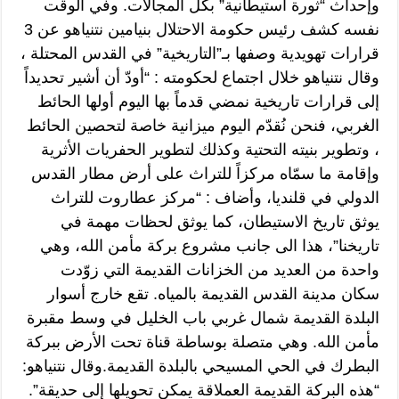
وإحداث “ثورة استيطانية” بكل المجالات. وفي الوقت
نفسه كشف رئيس حكومة الاحتلال بنيامين نتنياهو عن 3
قرارات تهويدية وصفها بـ”التاريخية” في القدس المحتلة ،
وقال نتنياهو خلال اجتماع لحكومته : “أودّ أن أشير تحديداً
إلى قرارات تاريخية نمضي قدماً بها اليوم أولها الحائط
الغربي، فنحن نُقدّم اليوم ميزانية خاصة لتحصين الحائط
، وتطوير بنيته التحتية وكذلك لتطوير الحفريات الأثرية
وإقامة ما سمّاه مركزاً للتراث على أرض مطار القدس
الدولي في قلنديا، وأضاف : “مركز عطاروت للتراث
يوثق تاريخ الاستيطان، كما يوثق لحظات مهمة في
تاريخنا”، هذا الى جانب مشروع بركة مأمن الله، وهي
واحدة من العديد من الخزانات القديمة التي زوّدت
سكان مدينة القدس القديمة بالمياه. تقع خارج أسوار
البلدة القديمة شمال غربي باب الخليل في وسط مقبرة
مأمن الله. وهي متصلة بوساطة قناة تحت الأرض ببركة
البطرك في الحي المسيحي بالبلدة القديمة.وقال نتنياهو:
“هذه البركة القديمة العملاقة يمكن تحويلها إلى حديقة”.