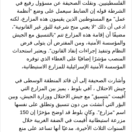
الفلسطينيين. ونقلت الصحيفة عن مسؤول رفيع في
الشرطة قوله إن الضابط سيعمل على وضع “أنظمة
عمل” مع المستوطنين الذين يقيمون هذه المزارع، لكنه
ادعى أن ذلك “لا يعني منح شرعية للبؤر غير القانونية”،
مضيفًا أن إقامة هذه المزارع تتم “بالتنسيق مع الجيش
والمؤسسة الأمنية، ومن المفترض أن يتولى فرض
النظام وتنفيذ إجراءات إنفاذ القانون”. ويعتبر استحداث
المنصب مؤشرًا إضافيًا على الغطاء الذي توفره
المؤسسة الأمنية الإسرائيلية للمزارع الاستيطانية،
وأشارت الصحيفة إلى أن قائد المنطقة الوسطى في
جيش الاحتلال ، آفي بلوط ، يميز بين المزارع التي
أُقيمت “بتنسيق” مع جيش الاحتلال ووزارة الجيش، وبين
البؤر التي أُنشئت من دون تنسيق وتطلق على نفسها
اسم “مزارع”. وكان بلوط قد اوضح مؤخرًا إن 150
مزرعة استيطانية أُقيمت في الضفة الغربية خلال
السنوات الثلاث الأخيرة، مدعيًا أنها تساعد على منع