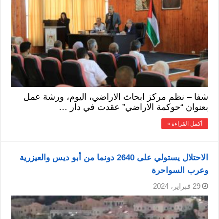
شفا – نظم مركز ابحاث الاراضي، اليوم، ورشة عمل
بعنوان “حوكمة الاراضي” عقدت في دار …
أكمل القراءة »
الاحتلال يستولي على 2640 دونما من أبو ديس والعيزرية
وعرب السواحرة
29 فبراير، 2024