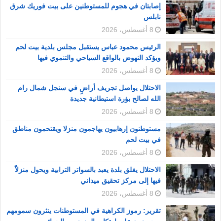
إصابتان في هجوم للمستوطنين على بيت فوريك شرق
نابلس
8 أغسطس، 2026
الرئيس محمود عباس يستقبل مجلس بلدية بيت لحم
ويؤكد النهوض بالواقع السياحي والتنموي فيها
8 أغسطس، 2026
الاحتلال يواصل تجريف أراضٍ في سنجل شمال رام
الله لصالح بؤرة استيطانية جديدة
8 أغسطس، 2026
مستوطنون إرهابيون يهاجمون منزلا ويقتحمون مناطق
في بيت لحم
8 أغسطس، 2026
الاحتلال يغلق بلدة يعبد بالسواتر الترابية ويحول منزلاً
فيها إلى مركز تحقيق ميداني
8 أغسطس، 2026
تقرير: رموز الكراهية في المستوطنات ينثرون سمومهم