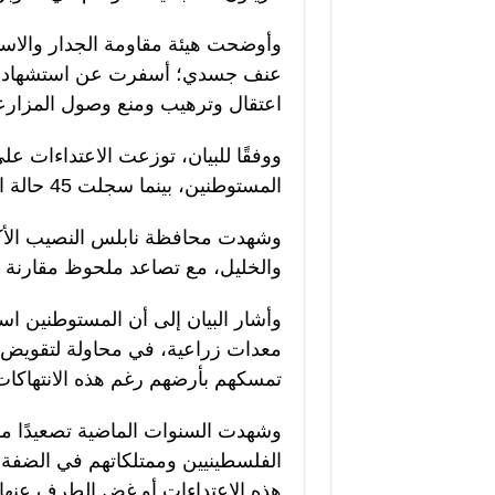
وأوضحت هيئة مقاومة الجدار والاستي
عنف جسدي؛ أسفرت عن استشهاد مو
اعتقال وترهيب ومنع وصول المزارع
المستوطنين، بينما سجلت 45 حالة اعتداء مشترك بين الجانبين.
والخليل، مع تصاعد ملحوظ مقارنة ب
وأشار البيان إلى أن المستوطنين اس
معدات زراعية، في محاولة لتقويض 
تمسكهم بأرضهم رغم هذه الانتهاكات
وشهدت السنوات الماضية تصعيدًا م
الفلسطينيين وممتلكاتهم في الضفة ا
هذه الاعتداءات أو غض الطرف عنها.