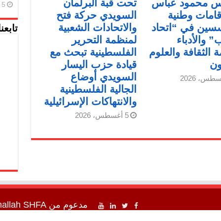
يس محمود عباس
تحت قبة البرلمان
5 أغسطس، 2026
قامات وطنية
السويدي حركة فتح
سين في “اتحاد
والاتحادات الشعبية
تابعن
” والأدباء
لمنظمة التحرير
 الثقافة والعلوم
الفلسطينية تبحث مع
ون
قيادة حزب اليسار
السويدي أوضاع
الجالية الفلسطينية
والانتهاكات الإسرائيلية
5 أغسطس، 2026
مدعوم من
SHFA شفا
mallah