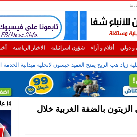
ل بنا
و دولي
أقلام و آراء
شؤون اسرائيلية
الاخبار الرياضية
أخب
ية زياد هب الريح يمنح العميد جيسون لانجليه ميدالية الخدمة ال
14 عام منحازون للحقيقة …
ي الزيتون بالضفة الغربية خلال