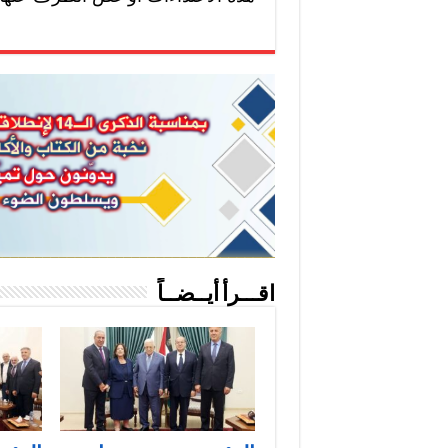
اقـــرأ أيــضــاً