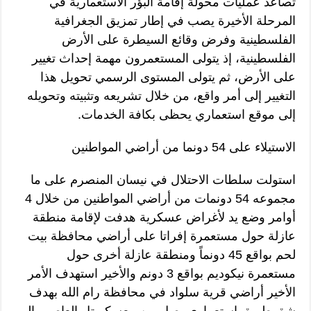
تصاعد عمليات محولة إقامة البؤر الاستعمارية في
المرحلة الأخيرة يصب في إطار تمزيق الجغرافية
الفلسطينية وفرض وقائع السيطرة على الأرض
الفلسطينية، إذ يتولى المستعمرون مهمة إحداث تغيير
على الأرض، ثم يتولى المستوى الرسمي تحويل هذا
التغيير إلى أمر واقع، من خلال تشريعه وتثبيته وتحويله
إلى موقع استعماري يحظى بكافة الخدمات.
الاستيلاء على 54 دونما من أراضي المواطنين
استولت سلطات الاحتلال في نيسان المنصرم على ما
مجموعه 54 دونمات من أراضي المواطنين من خلال 4
أوامر وضع يد لأغراض عسكرية هدفت لإقامة منطقة
عازلة حول مستعمرة إفراتا على أراضي محافظة بيت
لحم بواقع 45 دونماً ومنطقة عازلة أخرى حول
مستعمرة نيكوديم بواقع 3 دونم والأخير استهدف الأمر
الأخير أراضي قرية سلواد في محافظة رام الله بهدف
شق طريق استعماري يصل بين معسكر تل العاصور إلى