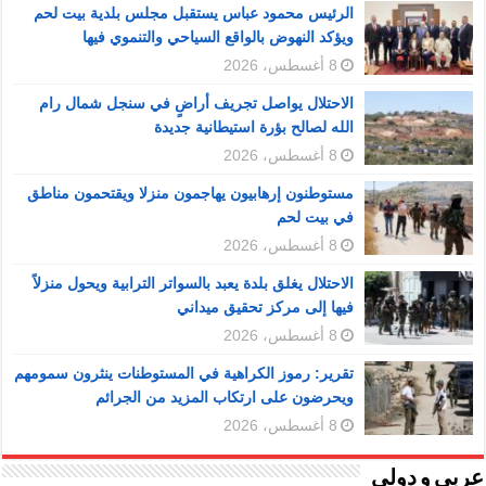
الرئيس محمود عباس يستقبل مجلس بلدية بيت لحم
ويؤكد النهوض بالواقع السياحي والتنموي فيها
8 أغسطس، 2026
الاحتلال يواصل تجريف أراضٍ في سنجل شمال رام
الله لصالح بؤرة استيطانية جديدة
8 أغسطس، 2026
مستوطنون إرهابيون يهاجمون منزلا ويقتحمون مناطق
في بيت لحم
8 أغسطس، 2026
الاحتلال يغلق بلدة يعبد بالسواتر الترابية ويحول منزلاً
فيها إلى مركز تحقيق ميداني
8 أغسطس، 2026
تقرير: رموز الكراهية في المستوطنات ينثرون سمومهم
ويحرضون على ارتكاب المزيد من الجرائم
8 أغسطس، 2026
عربي و دولي