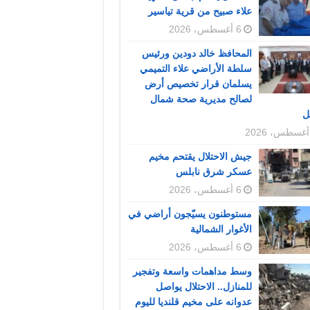
علاء صبيح من قرية تياسير
6 أغسطس، 2026
المحافظ خالد دودين ورئيس
سلطة الأراضي علاء التميمي
يسلمان قرار تخصيص أرض
لصالح مديرية صحة شمال
ل
جيش الاحتلال يقتحم مخيم
عسكر شرق نابلس
6 أغسطس، 2026
مستوطنون يسيّجون أراضي في
الأغوار الشمالية
6 أغسطس، 2026
وسط مداهمات واسعة وتفجير
للمنازل.. الاحتلال يواصل
عدوانه على مخيم قلنديا لليوم