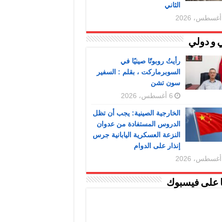
الثاني
 و دولي
رأيتُ روبوتًا صينيًا في
السوبرماركت ، بقلم : السفير
سون تشن
6 أغسطس، 2026
الخارجية الصينية: يجب أن تظل
الدروس المستفادة من عدوان
النزعة العسكرية اليابانية جرس
إنذار على الدوام
ا على فيسبوك