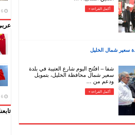
أكمل القراءة »
6 أغسطس، 2026
عربي
دة سعير شمال الخليل
شفا – افتُتح اليوم شارع العتيبة في بلدة
سعير شمال محافظة الخليل، بتمويل
ودعم من …
أكمل القراءة »
6 أغسطس، 2026
تابعن