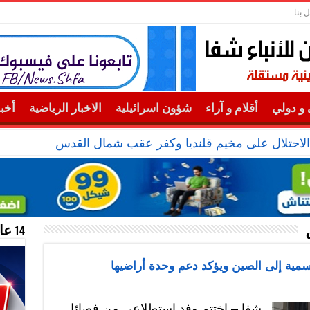
 بنا
و دولي
أقلام و آراء
شؤون اسرائيلية
الاخبار الرياضية
أخب
14 عام منحازون للحقيقة …
سمية إلى الصين ويؤكد دعم وحدة أراضيها
شفا – اختتم وفد استطلاعي من فصائل