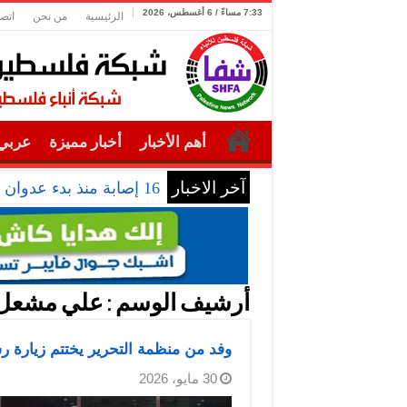
7:33 مساءً / 6 أغسطس، 2026
الرئيسية
من نحن
اتصل
أهم الأخبار
أخبار مميزة
عربي 
آخر الاخبار
16 إصابة منذ بدء عدوان الاحتلال على مخيم قلنديا وكفر عقب شمال القدس
أرشيف الوسم :
علي مشعل
وفد من منظمة التحرير يختتم زيارة ر
30 مايو، 2026