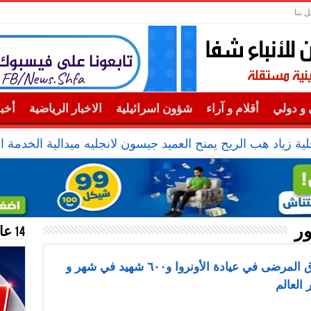
ل بنا
و دولي
أقلام و آراء
شؤون اسرائيلية
الاخبار الرياضية
أخب
ية زياد هب الريح يمنح العميد جيسون لانجليه ميدالية الخدمة ال
ر
14 عام منحازون للحقيقة …
خزعل للمدعي الدولي : الإحتلال أحرق المرضى في عيادة الأونروا و٦٠٠ شهيد في شهر و