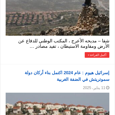
شفا – مديحه الأعرج ، المكتب الوطني للدفاع عن
الأرض ومقاومة الاستيطان ، تفيد مصادر …
أكمل القراءة »
إسرائيل هيوم : عام 2024 اكتمل بناء أركان دولة
سموتريتش في الضفة الغربية
11 يناير، 2025