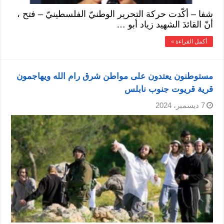
شفا – أكّدت حركة التحرير الوطنيّ الفلسطينيّ – فتح ،
أنّ القائدَ الشهيد زياد أبو …
أكمل القراءة »
مستوطنون يعتدون على مواطن شرق رام الله ويهاجمون
قرية قريوت جنوب نابلس
7 ديسمبر، 2024