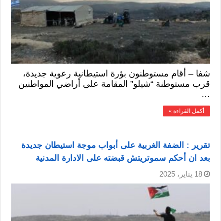
شفا – أقام مستوطنون بؤرة استيطانية رعوية جديدة،
قرب مستوطنة “شيلو” المقامة على أراضي المواطنين
…
أكمل القراءة »
تقرير : الضفة الغربية على أبواب موجة استيطان جديدة
بعد ان أحكم سموتريتش قبضته على الادارة المدنية
18 يناير، 2025