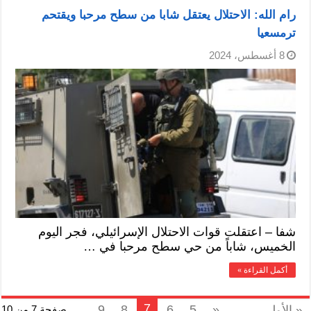
رام الله: الاحتلال يعتقل شابا من سطح مرحبا ويقتحم
ترمسعيا
8 أغسطس، 2024
شفا – اعتقلت قوات الاحتلال الإسرائيلي، فجر اليوم
الخميس، شاباً من حي سطح مرحبا في …
أكمل القراءة »
7
9
8
6
5
«
...
« الأولى
صفحة 7 من 10