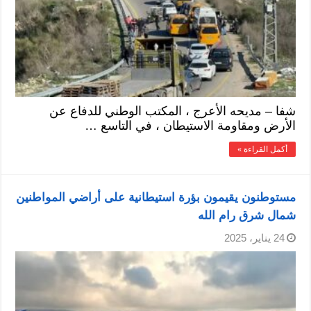
شفا – مديحه الأعرج ، المكتب الوطني للدفاع عن
الأرض ومقاومة الاستيطان ، في التاسع …
أكمل القراءة »
مستوطنون يقيمون بؤرة استيطانية على أراضي المواطنين
شمال شرق رام الله
24 يناير، 2025