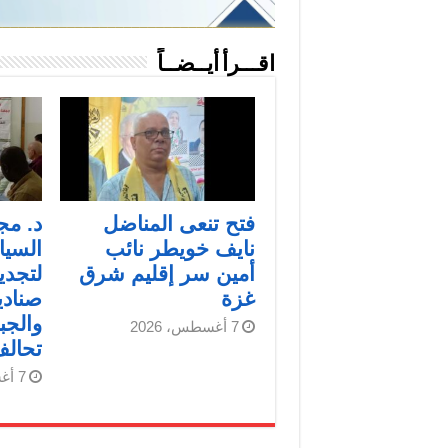
اقـــرأ أيــضــاً
فتح تنعى المناضل
د. مج
نايف خويطر نائب
السيا
أمين سر إقليم شرق
لتجدي
غزة
صنادي
والجب
7 أغسطس، 2026
تحال
7 أغسطس، 2026