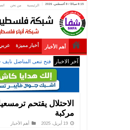
8:15 صباحًا / 8 أغسطس، 2026
الرئيسية
من نحن
اتص
أخبار مميزة
عربي 
أهم الأخبار
آخر الاخبار
فتح تنعى المناضل نايف 
الاحتلال يقتحم ترمسعي
مركبة
19 أبريل، 2025
أهم الأخبار