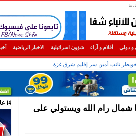
ل بنا
و دولي
أقلام و آراء
شؤون اسرائيلية
الاخبار الرياضية
أخب
خويطر نائب أمين سر إقليم شرق غزة
14 عام منحازون للحقيقة …
ا شمال رام الله ويستولي على