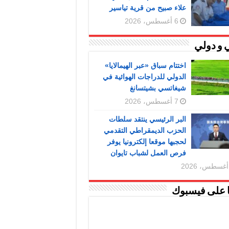
علاء صبيح من قرية تياسير
6 أغسطس، 2026
 و دولي
اختتام سباق «عبر الهيمالايا»
الدولي للدراجات الهوائية في
شيغاتسي بشيتسانغ
7 أغسطس، 2026
البر الرئيسي ينتقد سلطات
الحزب الديمقراطي التقدمي
لحجبها موقعا إلكترونيا يوفر
فرص العمل لشباب تايوان
ا على فيسبوك