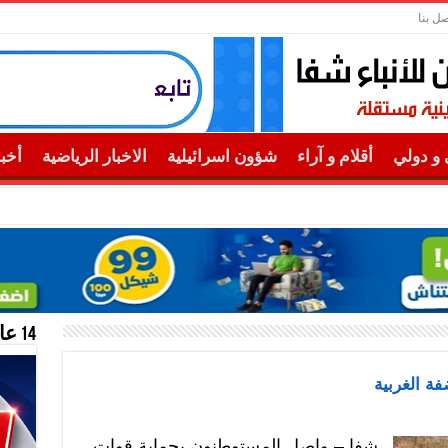
صل بنا
و دولي
أقلام و آراء
شؤون اسرائيلية
الاخبار الرياضية
أخب
14 عام منحازون للحقيقة …
ة الغربية
شفا – واصل المستوطنون بحماية قوات