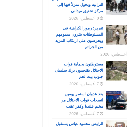
الترابية ويحول منزلاً فيها إلى
مركز تحقيق ميداني
8 أغسطس، 2026
تقرير: رموز الكراهية في
المستوطنات ينثرون سمومهم
ويحرضون على ارتكاب المزيد
من الجرائم
مستوطنون بحماية قوات
الاحتلال يقتحمون برك سليمان
جنوب بيت لحم
7 أغسطس، 2026
بعد عدوان استمر يومين..
انسحاب قوات الاحتلال من
مخيم قلنديا وكفر عقب
7 أغسطس، 2026
الرئيس محمود عباس يستقبل