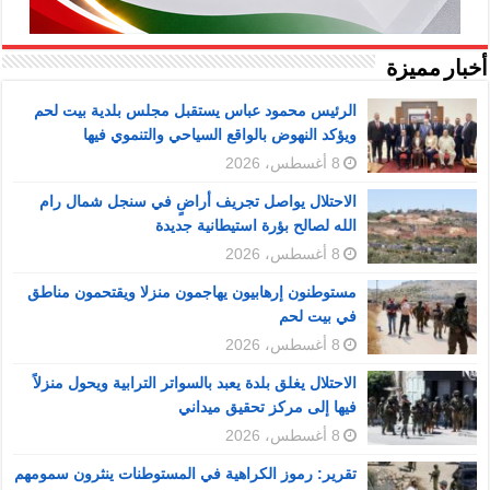
أخبار مميزة
الرئيس محمود عباس يستقبل مجلس بلدية بيت لحم
ويؤكد النهوض بالواقع السياحي والتنموي فيها
8 أغسطس، 2026
الاحتلال يواصل تجريف أراضٍ في سنجل شمال رام
الله لصالح بؤرة استيطانية جديدة
8 أغسطس، 2026
مستوطنون إرهابيون يهاجمون منزلا ويقتحمون مناطق
في بيت لحم
8 أغسطس، 2026
الاحتلال يغلق بلدة يعبد بالسواتر الترابية ويحول منزلاً
فيها إلى مركز تحقيق ميداني
8 أغسطس، 2026
تقرير: رموز الكراهية في المستوطنات ينثرون سمومهم