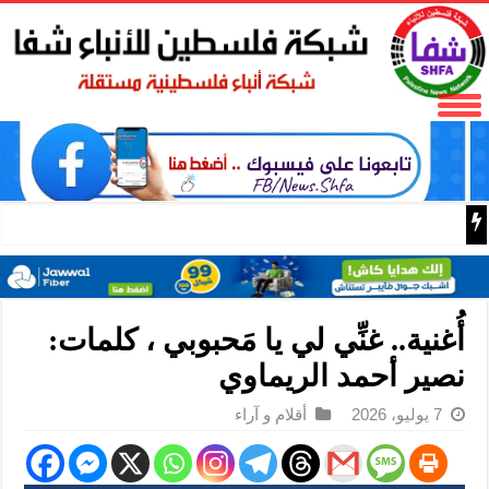
بلدية الخليل وقيادة المنطقة توقّعان مذكرة تفاهم لتعزيز تش
أُغنية.. غنِّي لي يا مَحبوبي ، كلمات:
نصير أحمد الريماوي
7 يوليو، 2026
أقلام و آراء