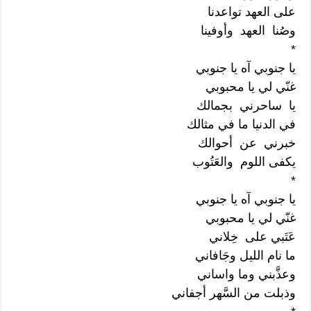
على العهد تواعدنا
وصُنا العهد وأوفينا
*
يا جنوبي آه يا جنوبي
غنّي لي يا محبوبي
يا ساحرني بجمالك
في الدنيا ما في مثالك
خبرني عن أحوالك
يكفى اللوم والعَتُوب
*
يا جنوبي آه يا جنوبي
غنّي لي يا محبوبي
عَتَبي على خِلاني
ما نام الليل وجَافاني
وعذَّبني وما واساني
وذبلت من السَّهر أجفاني