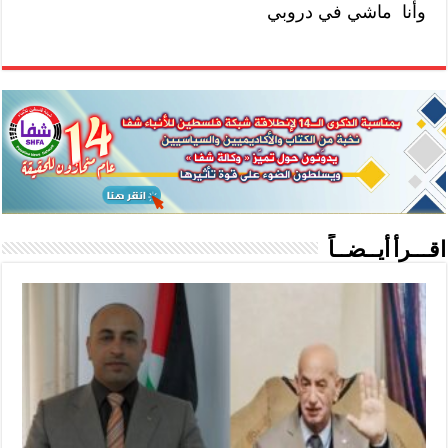
وأنا ماشي في دروبي
اقـــرأ أيــضــاً