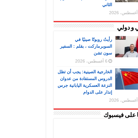
الثاني
 و دولي
رأيتُ روبوتًا صينيًا في
السوبرماركت ، بقلم : السفير
سون تشن
6 أغسطس، 2026
الخارجية الصينية: يجب أن تظل
الدروس المستفادة من عدوان
النزعة العسكرية اليابانية جرس
إنذار على الدوام
ا على فيسبوك