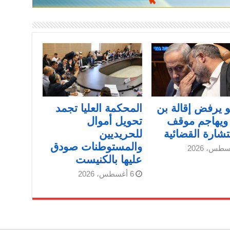
هو يرفض إقالة بن
المحكمة العليا تجمد
ويهاجم موقف
تحويل أموال
شارة القضائية
للحريديين
والمستوطنات صودق
عليها بالكنيست
6 أغسطس، 2026