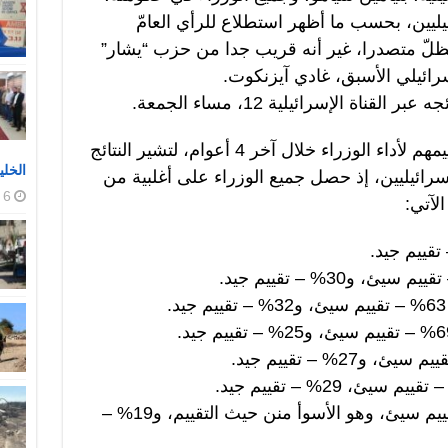
ليين، بحسب ما أظهر استطلاع للرأي العامّ
يظلّ متصدرا، غير أنه قريب جدا من حزب “يشار”
رائيلي الأسبق، غادي آيزنكوت.
ة الإسرائيلية 12، مساء الجمعة.
وسأل الاستطلاع المشاركين عن تقييمهم لأداء الوزراء خلال آخر 4 أعوام، لتشير النتائج
الخلي
سرائيليين، إذ حصل جميع الوزراء على أغلبية من
6 أغسطس، 2026
لآتي:
وزير التعليم، يوآف كيش: 69% – تقييم سيئ، وهو الأسوأ منن حيث التقييم، و19% –