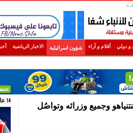
 بنا
و دولي
أقلام و آراء
الاخبار الرياضية
أخب
شؤون اسرائيلية
هيد علاء صبيح من قرية
14 عام منحازون للحقيقة …
تنياهو وجميع وزرائه وتواصُل