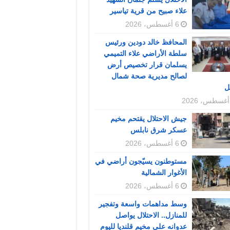
علاء صبيح من قرية تياسير
6 أغسطس، 2026
المحافظ خالد دودين ورئيس
سلطة الأراضي علاء التميمي
يسلمان قرار تخصيص أرض
لصالح مديرية صحة شمال
ل
جيش الاحتلال يقتحم مخيم
عسكر شرق نابلس
6 أغسطس، 2026
مستوطنون يسيّجون أراضي في
الأغوار الشمالية
6 أغسطس، 2026
وسط مداهمات واسعة وتفجير
للمنازل.. الاحتلال يواصل
عدوانه على مخيم قلنديا لليوم