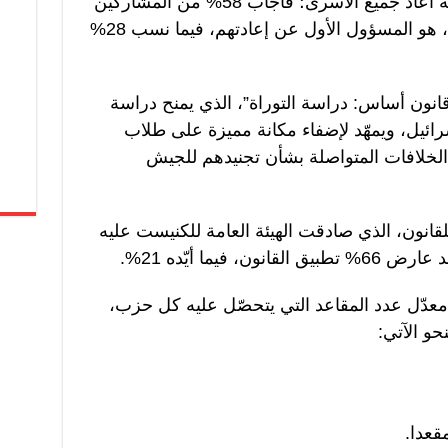
وتصريحات نتنياهو التي ادعى فيها أنه أعاد جميع الأسرى؛ فأجاب 58% من المشاركين
بأن الرئيس الأميركي، دونالد ترامب، هو المسؤول الأول عن إعادتهم، فيما نسب 28%
انون أساس: دراسة التوراة”، الذي يمنح دراسة
ائيل، ويمهّد لإضفاء مكانة مميزة على طلاب
 الخلافات المتواصلة بشأن تجنيدهم للجيش
لقانون، الذي صادقت الهيئة العامة للكنيست عليه
 فيما أيّده 21%.
عدّل عدد المقاعد التي يتحصّل عليه كل حزب،
و الآتي: