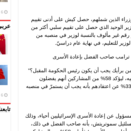
6 أغسطس، 2026
زراء الذين شملهم، حصل كيش على أدنى تقييم
عربي
وزير الوحيد الذي حصل على تقييم سلبي أكثر من
هو رقم غير مألوف بالنسبة لوزير في منصبه من
 لوزير للتعليم، في نهاية عام دراسيّ.
ه… ترامب صاحب الفضل بإعادة الأسرى
من برأيك يجب أن يكون رئيس الحكومة المقبل؟”
هل هو نتنياهو، أو أي أحد من منافسيه، ليؤكد 58% من المشاركين أنهم يفضلون
مرشحا آخر غير نتنياهو، فيما أعرب 33% عن اعتقادهم بأنه يجب أن يستمرّ في منصبه
6 أغسطس، 2026
تابعن
سؤول عن إعادة الأسرى الإسرائيليين أحياء، وذلك
تسلئيل سموتريتش، بأنه صاحب الفضل في ذلك،