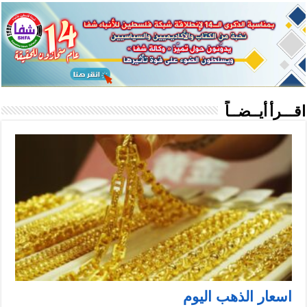
اقـــرأ أيــضــاً
اسعار الذهب اليوم