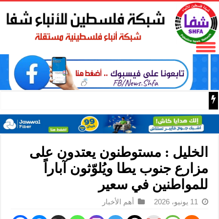
فتح تنعى المناضل نايف خويطر نائب أمين سر إقليم شرق غز
الخليل : مستوطنون يعتدون على
مزارع جنوب يطا ويُلوّثون آباراً
للمواطنين في سعير
11 يونيو، 2026
أهم الأخبار