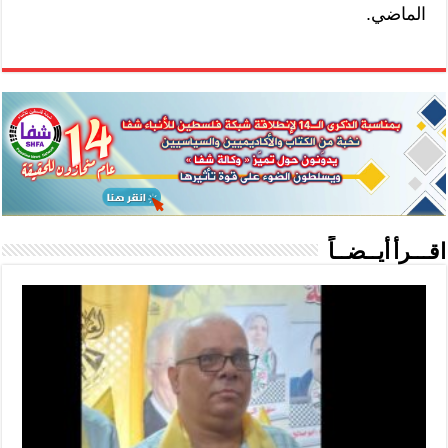
الماضي.
اقـــرأ أيــضــاً