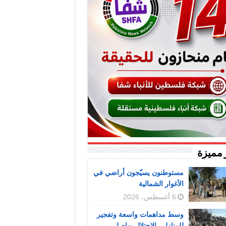
 مميزة
مستوطنون يسيّجون أراضي في
الأغوار الشمالية
6 أغسطس، 2026
وسط مداهمات واسعة وتفجير
للمنازل.. الاحتلال يواصل