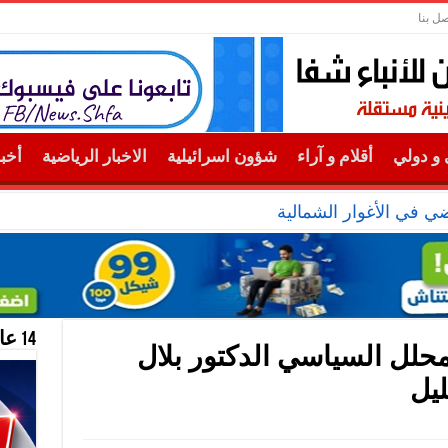
صل بنا
و دولي
أقلام و آراء
شؤون اسرائيلية
الاخبار الرياضية
أخب
 في الأغوار الشمالية
14 عام منحازون للحقيقة …
محلل السياسي الدكتور بلال
ليل