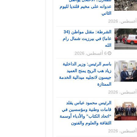
عدوانه على مخيم قلنديا لليوم
الثاني
الشرطة: مقتل مواطن (34
عاما) في بيرزيت شمال رام
الله
6 أغسطس، 2026
باسم الرئيس: وزير الداخلية
زياد هب الريح يمنح العميد
جيسون لانجليه ميدالية الخدمة
الممتازة
الرئيس محمود عباس يقلد
قامات وطنية ومؤسسين في
“اتحاد الكتاب” والأدباء أوسمة
الثقافة والعلوم والفنون