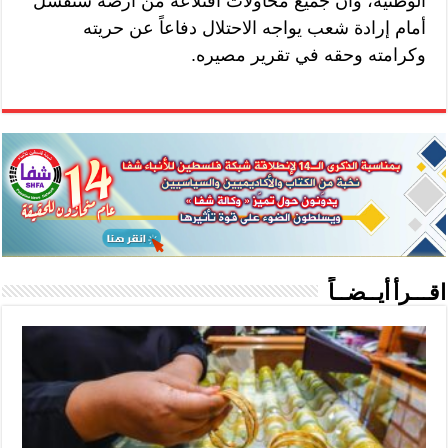
الوطنية، وأن جميع محاولات اقتلاعه من أرضه ستفشل
أمام إرادة شعب يواجه الاحتلال دفاعاً عن حريته
وكرامته وحقه في تقرير مصيره.
اقـــرأ أيــضــاً