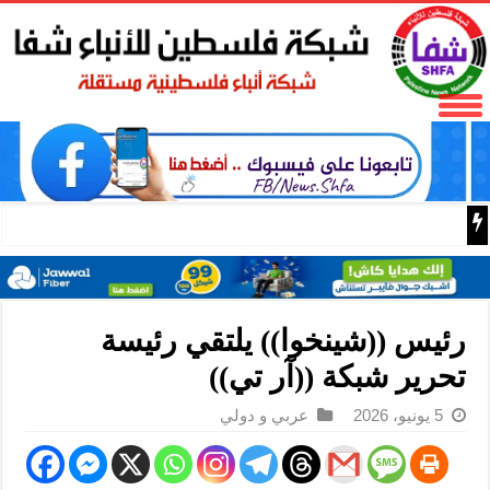
د. مجدلاني: النظام السياسي بحاجة لتجديد الشرعية عبر صنا
رئيس ((شينخوا)) يلتقي رئيسة
تحرير شبكة ((آر تي))
5 يونيو، 2026
عربي و دولي