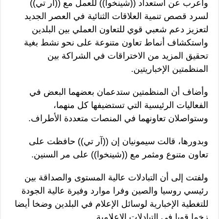
وأعرب عن استعداد ((شينخوا)) للعمل مع ((آر تي))
لسرد قصص تنمية العلاقات الثنائية في العصر الجديد
لتعزيز دعم شعبي قوي للتعاون العملي بين البلدين
واستكشاف أنماط تعاون متنوعة على نحو نشط بغية
تحقيق المزيد من الاختراقات في الشراكة بين
المنظمتين الإخباريتين.
وأضاف أن المنظمتين ستدعمان بعضهما البعض في
الفعاليات الرئيسية التي تستضيفها كل منهما،
وستواصلان تعاونهما في المنصات متعددة الأطراف.
وبدورها، قالت سيمونيان إن ((آر تي)) حافظت على
تعاون متنوع ومثمر مع ((شينخوا)) على مر السنين.
ولفتت إلى أن التبادلات عالية المستوى والصداقة بين
رئيسي روسيا والصين وفرا موارد وفيرة عالية الجودة
للتغطية الإخبارية لوسائل الإعلام في البلدين وضخا أيضا
زخما قويا في التبادلات الإعلامية.