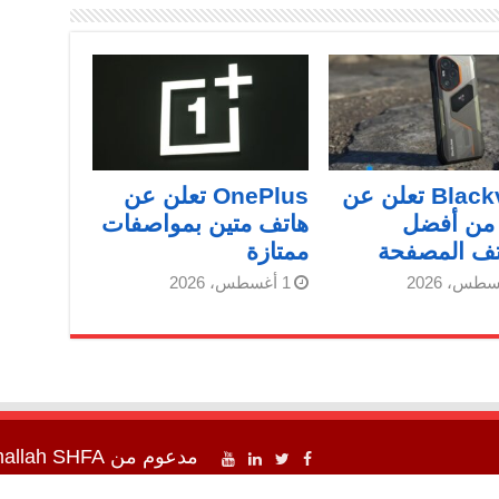
Blackview تعلن عن
OnePlus تعلن عن
 من أفضل
هاتف متين بمواصفات
تف المصفحة
ممتازة
1 أغسطس، 2026
مدعوم من
SHFA شفا
mallah
اء شفا " 2012 - 2026