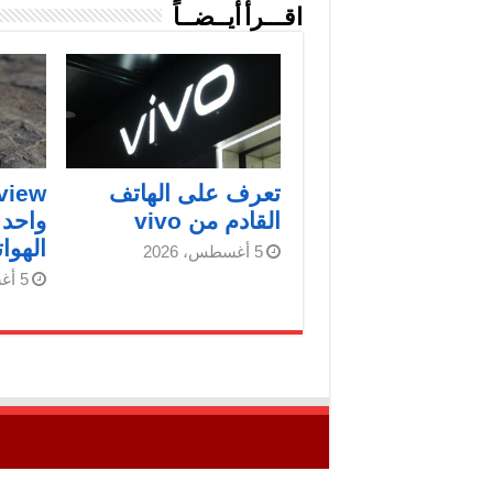
اقـــرأ أيــضــاً
تعرف على الهاتف
القادم من vivo
واحد
الهوا
5 أغسطس، 2026
5 أغسطس، 2026
جميع الحقوق محفوظة © لـ" شبكة فلسطين للأنب