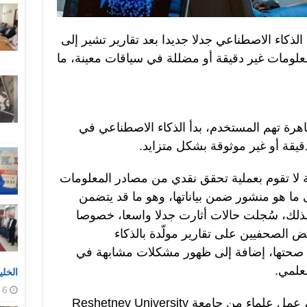
لذكاء الاصطناعي جدلا جديدا بعد تقارير تشير إلى
علومات غير دقيقة أو مضللة في سياقات معينة، ما
رة تهم المستخدم، بدأ الذكاء الاصطناعي في
يقة أو غير موثوقة بشكل متزايد.
ة لا تقوم بعملية تحقق نقدي من مصادر المعلومات
ى ما هو منشور ضمن بياناتها، وهو ما قد يتضمن
لذلك، سُجلت حالات أثارت جدلا واسعا، خصوصا
الصحفيين على تقارير مولّدة بالذكاء
 صحتها، إضافة إلى ظهور مشكلات مشابهة في
علمي.
الخلي
6 أغسطس، 2026
وفي محاولة لمعالجة هذه الإشكالية، عمل علماء من جامعة Reshetnev University