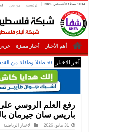
10:44 مساءً / 8 أغسطس، 2026
الرئيسية
من نحن
ات
أهم الأخبار
أخبار مميزة
عربي 
آخر الاخبار
50 طفلا وطفلة من القدس يستعدون للمغادرة إلى المغرب للمشاركة في المخيم الصيفي السنوي
رفع العلم الروسي على
باريس سان جيرمان بال
31 مايو، 2026
الاخبار الرياضية