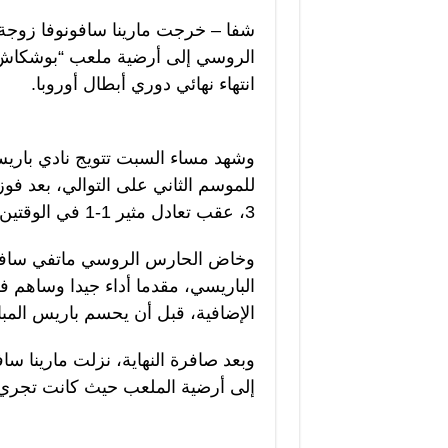
شفا – خرجت مارينا سافونوفا زوجة
الروسي إلى أرضية ملعب “بوشكاش أ
انتهاء نهائي دوري أبطال أوروبا.
وشهد مساء السبت تتويج نادي باري
3، عقب تعادل مثير 1-1 في الوقتين الأصلي والإضافي.
وخاض الحارس الروسي ماتفي سافون
الباريسي، مقدما أداء جيدا وساهم 
الإضافية، قبل أن يحسم باريس المبا
وبعد صافرة النهاية، نزلت مارينا س
إلى أرضية الملعب حيث كانت تجري اح