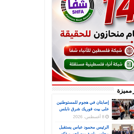
 مميزة
إصابتان في هجوم للمستوطنين
على بيت فوريك شرق نابلس
8 أغسطس، 2026
الرئيس محمود عباس يستقبل
مجلس بلدية بيت لحم ويؤكد