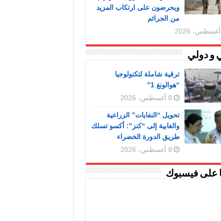
ويحرضون على ارتكاب المزيد
من الجرائم
 و دولي
ترقية شاملة لتكنولوجيا
“هوالونغ 1”
8 أغسطس، 2026
تحويل “النفايات” الزراعية
والغابية إلى “كنز”: أكسو تسلك
طريق الدورة الخضراء
8 أغسطس، 2026
ا على فيسبوك