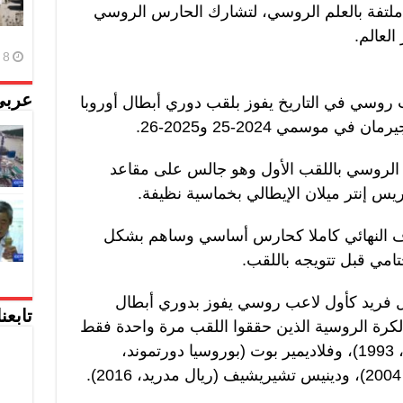
ملتفة بالعلم الروسي، لتشارك الحارس الروسي
العالم.
8 أغسطس، 2026
عربي
اما) أول لاعب روسي في التاريخ يفوز بلقب دوري أبطال أوروبا
موسمي 2024-25 و2025-26.
الروسي باللقب الأول وهو جالس على مقاعد
ريس إنتر ميلان الإيطالي بخماسية نظيفة.
ف النهائي كاملا كحارس أساسي وساهم بشكل
مي قبل تتويجه باللقب.
جل فريد كأول لاعب روسي يفوز بدوري أبطال
تابعن
الكرة الروسية الذين حققوا اللقب مرة واحدة فقط
وهم إيغور دوبروفولسكي (مارسيليا، 1993)، وفلاديمير بوت (بوروسيا دورتموند،