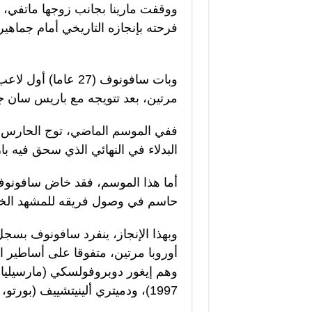
ووقفت مارينا بجانب زوجها ماتفي، 
فرحته بإنجازه التاريخي أمام جماهير 
وبات سافونوف (27 ع
مرتين، بعد تتويجه مع باريس سان جيرمان في 
ففي الموسم الماضي، توج الحارس 
البدلاء في النهائي الذي سحق فيه با
أما هذا الموسم، فقد خاض سافونو
حاسم في وصول فريقه للمشهد الختا
وبهذا الإنجاز، ينفرد سافونوف بس
أوروبا مرتين، متفوقا على أساطير 
1997)، ودميتري ألينيتشييف (بورتو، 2004)، ودينيس تشيريشيف (ريال مدريد، 2016).