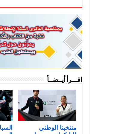
اقـــرأ أيــضــاً
منتخبنا الوطني
السبا