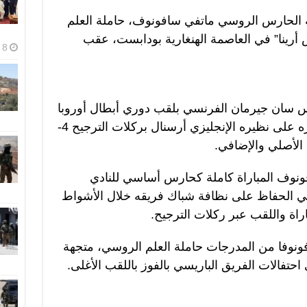
 الحارس الروسي ماتفي سافونوف، حاملة العلم
رينا” في العاصمة الهنغارية بودابست، عقب
8 أغسطس، 2026
س سان جيرمان الفرنسي بلقب دوري أبطال أوروبا
للموسم الثاني على التوالي، بعد فوزه على نظيره الإنجليزي أرسنال بركلات الترجيح 4-
وف المباراة كاملة كحارس أساسي للنادي
في الحفاظ على نظافة شباك فريقه خلال الأشواط
راة واللقب عبر ركلات الترجيح.
افونوفا من المدرجات حاملة العلم الروسي، متجهة
تفالات الفريق الباريسي بالفوز باللقب الأغلى.