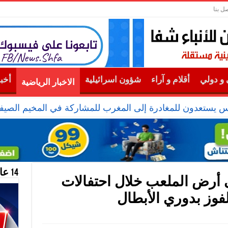
صل بنا
و دولي
أقلام و آراء
شؤون اسرائيلية
أخب
الاخبار الرياضية
14 عام منحازون للحقيقة …
 أرض الملعب خلال احتفالات
فوز بدوري الأبطال