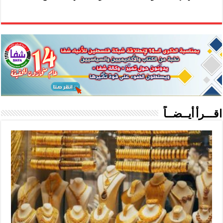
اقـــرأ أيــضــاً