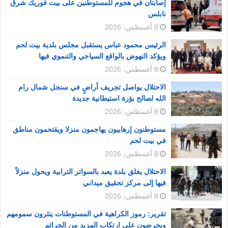
إصابتان في هجوم للمستوطنين على بيت فوريك شرق
نابلس
8 أغسطس، 2026
الرئيس محمود عباس يستقبل مجلس بلدية بيت لحم
ويؤكد النهوض بالواقع السياحي والتنموي فيها
8 أغسطس، 2026
الاحتلال يواصل تجريف أراضٍ في سنجل شمال رام
الله لصالح بؤرة استيطانية جديدة
8 أغسطس، 2026
مستوطنون إرهابيون يهاجمون منزلا ويقتحمون مناطق
في بيت لحم
8 أغسطس، 2026
الاحتلال يغلق بلدة يعبد بالسواتر الترابية ويحول منزلاً
فيها إلى مركز تحقيق ميداني
8 أغسطس، 2026
تقرير: رموز الكراهية في المستوطنات ينثرون سمومهم
ويحرضون على ارتكاب المزيد من الجرائم