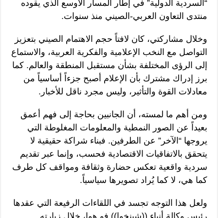
“السردية الدولية” في إطار المسار الأوسع الذي يقوده
منتدى التعاون العربي-الصيني منذ سنوات.
وخلال مشاركتي، كان لافتاً حجم الاهتمام الصيني بتعزيز
التواصل مع النخب الإعلامية والفكرية العربية، والاستماع
إلى الرؤى المختلفة بشأن مستقبل المنطقة والعالم. كما
برز إدراك مشترك بأن الإعلام أصبح جزءاً أساسياً من
معادلات القوة والتأثير، وليس مجرد ناقل للأخبار.
ومن أهم ما لمسته، أن الجانبين بحاجة إلى فهم أعمق
بعيداً عن الصور النمطية والمعلومات المغلوطة التي
يروجها “الآخر” عن الطرفين. فبناء شراكة حقيقية لا
يتحقق بالاتفاقيات الاقتصادية فحسب، وإنما عبر تقديم
سردية واقعية تعكس حضارة وثقافة ومواقف كل طرف
كما هي، لا كما يُراد تصويرها سياسياً.
ولعل هذا التوجه تجسد في اللقاءات الرفيعة التي عقدها
رئيس وكالة أنباء ((شينخوا)) فو هوا، خلال زيارته