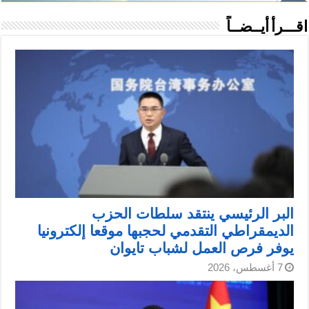
اقـــرأ أيــضــاً
البر الرئيسي ينتقد سلطات الحزب
الديمقراطي التقدمي لحجبها موقعا إلكترونيا
يوفر فرص العمل لشباب تايوان
7 أغسطس، 2026