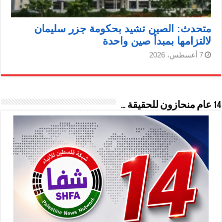
متحدث: الصين تشيد بحكومة جزر سليمان
لالتزامها بمبدأ صين واحدة
7 أغسطس، 2026
14 عام منحازون للحقيقة …