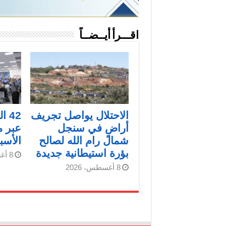
اقـــرأ أيــضــاً
الاحتلال يواصل تجريف
42 
أراضٍ في سنجل
عبر م
شمال رام الله لصالح
الأسب
بؤرة استيطانية جديدة
8 أغسطس، 2026
8 أغسطس، 2026