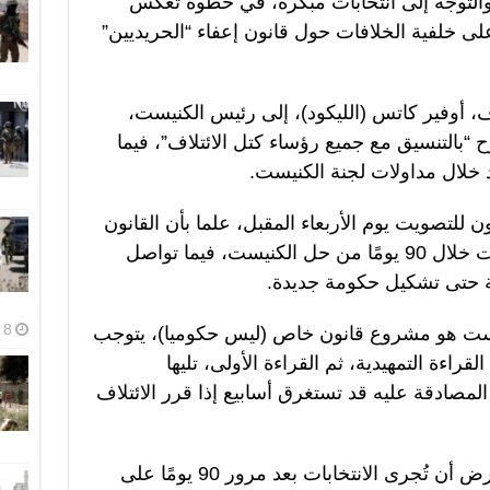
روع قانون لحل الكنيست الـ25 والتوجه إلى انتخابات مبكرة، في خطوة تعكس
على خلفية الخلافات حول قانون إعفاء “الحريديين”
ف، أوفير كاتس (الليكود)، إلى رئيس الكنيست،
 “بالتنسيق مع جميع رؤساء كتل الائتلاف”، فيما
د خلال مداولات لجنة الكنيست.
للتصويت يوم الأربعاء المقبل، علما بأن القانون
الإسرائيلي ينص على إجراء الانتخابات خلال 90 يومًا من حل الكنيست، فيما تواصل
ة حتى تشكيل حكومة جديدة.
8 أغسطس، 2026
يست هو مشروع قانون خاص (ليس حكوميا)، يتوجب
اءة التمهيدية، ثم القراءة الأولى، تليها
أن المصادقة عليه قد تستغرق أسابيع إذا قرر الائتلاف
وبحسب مشروع القانون، من المفترض أن تُجرى الانتخابات بعد مرور 90 يومًا على