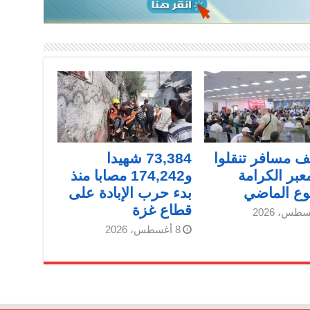
الف مسافر تنقلوا
73,384 شهيدا
عبر الكرامة
و174,242 مصابا منذ
وع الماضي
بدء حرب الإبادة على
قطاع غزة
8 أغسطس، 2026