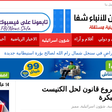
صل بنا
و دولي
أقلام و آراء
الاخبار الرياضية
أخب
شؤون اسرائيلية
راضٍ في سنجل شمال رام الله لصالح بؤرة استيطانية جديدة
14 عام منحازون للحقيقة …
مشروع قانون لحل الكنيست
بكرة
ية
,
شؤون اسرائيلية
,
مميز