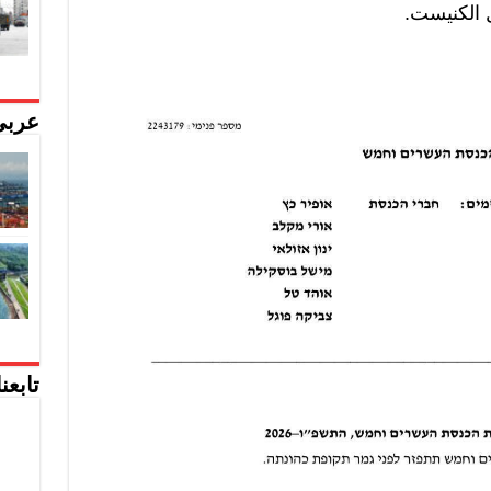
 الكنيست.
عربي
تابعن