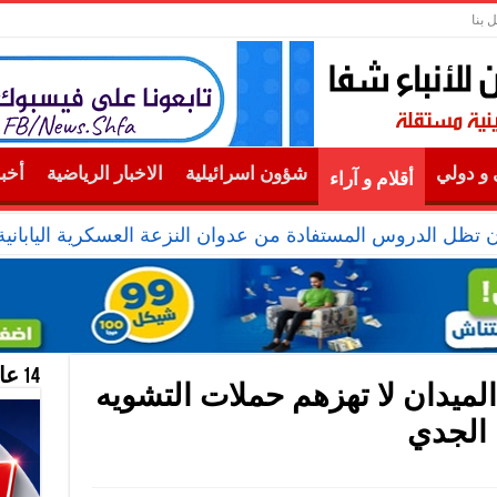
 بنا
و دولي
شؤون اسرائيلية
الاخبار الرياضية
أخب
أقلام و آراء
ن تظل الدروس المستفادة من عدوان النزعة العسكرية الياباني
14 عام منحازون للحقيقة …
لميدان لا تهزهم حملات التشويه
 الجدي