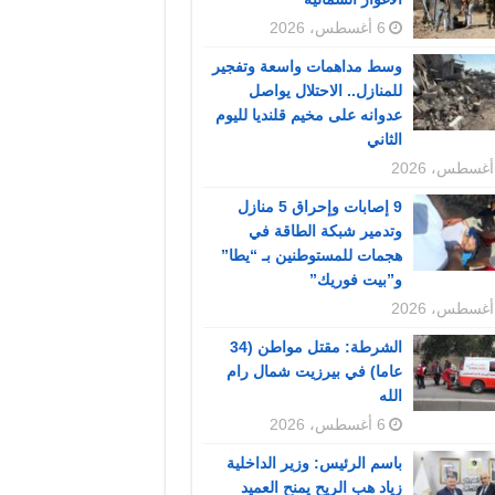
6 أغسطس، 2026
وسط مداهمات واسعة وتفجير
للمنازل.. الاحتلال يواصل
عدوانه على مخيم قلنديا لليوم
الثاني
9 إصابات وإحراق 5 منازل
وتدمير شبكة الطاقة في
هجمات للمستوطنين بـ “يطا”
و”بيت فوريك”
الشرطة: مقتل مواطن (34
عاما) في بيرزيت شمال رام
الله
6 أغسطس، 2026
باسم الرئيس: وزير الداخلية
زياد هب الريح يمنح العميد