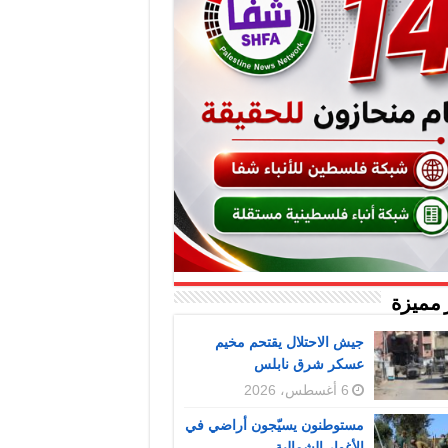
 مميزة
جيش الاحتلال يقتحم مخيم
عسكر شرق نابلس
6 أغسطس، 2026
مستوطنون يسيّجون أراضي في
الأغوار الشمالية