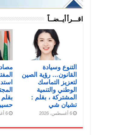
اقـــرأ أيــضــاً
التنوع وسيادة
مصادر 
القانون… رؤية الصين
المفت
لتعزيز التماسك
استدا
الوطني والتنمية
المجت
المشتركة ، بقلم :
بقلم 
تشيان شي
حسين
6 أغسطس، 2026
6 أغسطس، 2026