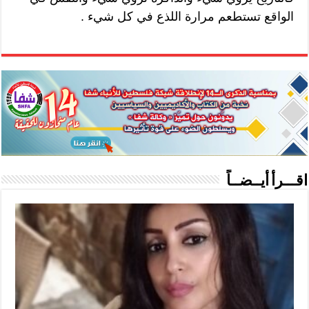
الواقع تستطعم مرارة اللذع في كل شيء .
اقـــرأ أيــضــاً