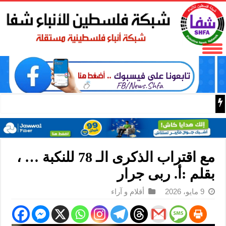
باسم الرئيس: وزير الداخلية زياد هب الريح يمنح العميد جيسون 
مع اقتراب الذكرى الـ 78 للنكبة … ،
بقلم :أ. ربى جرار
9 مايو، 2026
أقلام و آراء