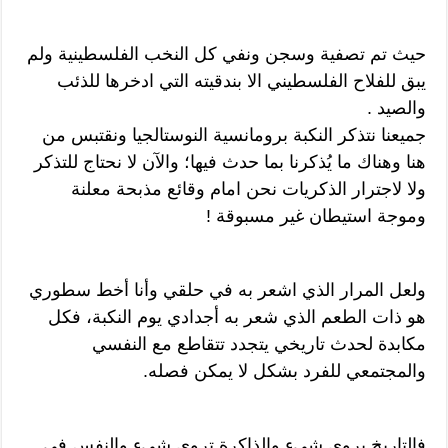
حيث تم تصفية وسجن ونفي كل النخب الفلسطينية ولم
يبق للفلاح الفلسطيني الا بندقيته التي ادخرها للذئب
والصيد .
جميعنا نتذكر النكبة برومانسية النوستالجيا ونقتبس من
هنا وهناك ما يُذكرنا بما حدث فيها؛ والآن لا نحتاج للتذكر
ولا لاجترار الذكريات نحن امام وقائع مذبحة معلنة
وموجة استيطان غير مسبوقة !
ولعل المرار الذي اشعر به في حلقي وأنا أخط سطوري
هو ذات الطعم الذي شعر به أجدادي يوم النكبة، فكل
مكابدة لحدث تاريخي يتجدد تتقاطع مع النفسي
والمجتمعي للفرد بشكل لا يمكن فصله.
فالتاريخ يروي شيء والذاكرة تروي شيء والنفس في