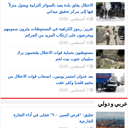
الاحتلال يغلق بلدة يعبد بالسواتر الترابية ويحول منزلاً
فيها إلى مركز تحقيق ميداني
8 أغسطس، 2026
تقرير: رموز الكراهية في المستوطنات ينثرون سمومهم
ويحرضون على ارتكاب المزيد من الجرائم
8 أغسطس، 2026
مستوطنون بحماية قوات الاحتلال يقتحمون برك
سليمان جنوب بيت لحم
7 أغسطس، 2026
بعد عدوان استمر يومين.. انسحاب قوات الاحتلال من
مخيم قلنديا وكفر عقب
7 أغسطس، 2026
عربي و دولي
تعليق: “فرص الصين ٢.٠” تتجلى في أداء التجارة
الخارجية