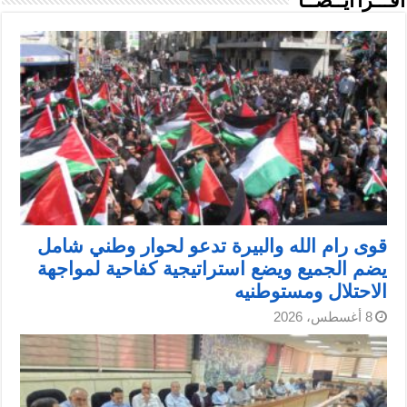
اقـــرأ أيــضــاً
قوى رام الله والبيرة تدعو لحوار وطني شامل
يضم الجميع ويضع استراتيجية كفاحية لمواجهة
الاحتلال ومستوطنيه
8 أغسطس، 2026