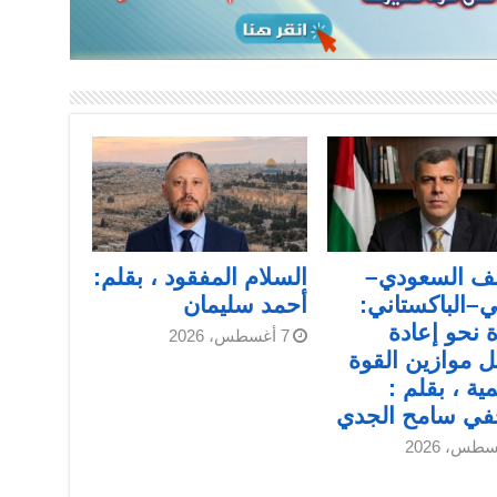
لف السعودي–
السلام المفقود ، بقلم:
ي–الباكستاني:
أحمد سليمان
نحو إعادة
7 أغسطس، 2026
 موازين القوة
مية ، بقلم :
في سامح الجدي