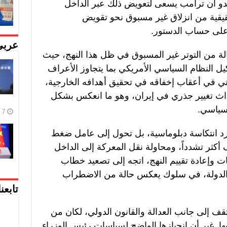
بدو أن ترامب يسعى لتعويض ذلك عبر الداخل
يقية من انزلاق غير مسبوق نحو تقويض
على حساب الدستور.
عربي
لة من التوتر غير المسبوق في ظل هذا النهج، حيث
ل النظام السياسي الأمريكي بما يتجاوز الأعراف
أتي في أعقاب إخفاقه في تحقيق أهدافه الخارجية،
ث تغيير جذري في إيران، وهو ما انعكس بشكل
لسياسي.
7 أغسطس، 2026
د انتكاسة دبلوماسية، بل تحول إلى عامل ضغط
كثر تشدداً، ومحاولة نقل المعركة إلى الداخل
ات وإعادة تقييم النهج، اتجه إلى تصعيد خطاب
الدولة، في سلوك يعكس حالة من الاضطراب
تابعن
تقف إلى جانب العدالة والقانون الدولي، لكان من
ها. غير أن انحيازها الواضح لسياسات رئيس الوزراء