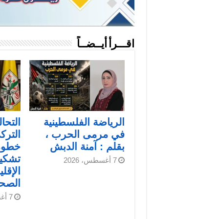
اقـــرأ أيــضــاً
الرياضة الفلسطينية
التحا
في مرمى الحرب ،
الترك
بقلم : آمنة الدبش
خطوة 
تشكيل
7 أغسطس، 2026
الإقلي
الصح
7 أغسطس، 2026