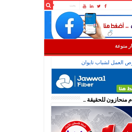
ار منوعة
رص العمل لشباب تايوان