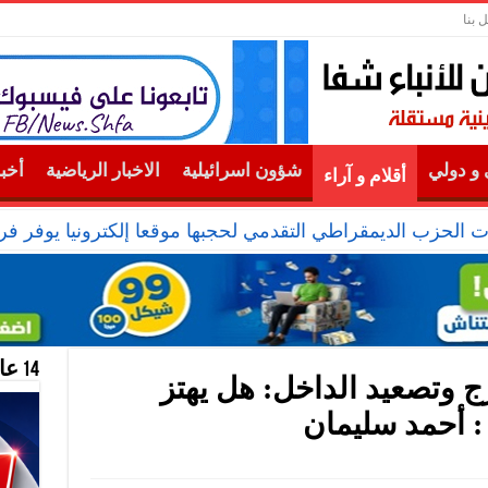
 بنا
و دولي
شؤون اسرائيلية
الاخبار الرياضية
أخب
أقلام و آراء
ت الحزب الديمقراطي التقدمي لحجبها موقعا إلكترونيا يوفر ف
14 عام منحازون للحقيقة …
ج وتصعيد الداخل: هل يهتز
 : أحمد سليمان