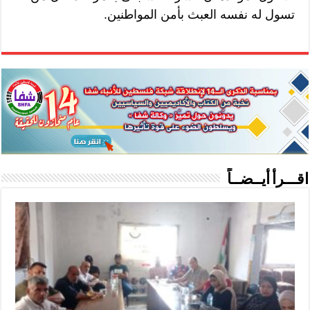
تسول له نفسه العبث بأمن المواطنين.
اقـــرأ أيــضــاً