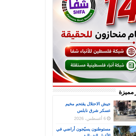
 مميزة
جيش الاحتلال يقتحم مخيم
عسكر شرق نابلس
6 أغسطس، 2026
مستوطنون يسيّجون أراضي في
الأغوار الشمالية