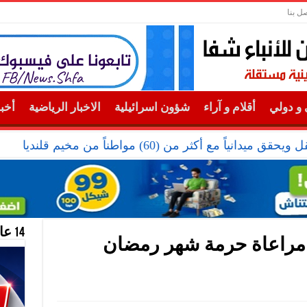
صل بنا
و دولي
أقلام و آراء
شؤون اسرائيلية
الاخبار الرياضية
أخب
دانياً مع أكثر من (60) مواطناً من مخيم قلنديا
14 عام منحازون للحقيقة …
ى مراعاة حرمة شهر رمضان