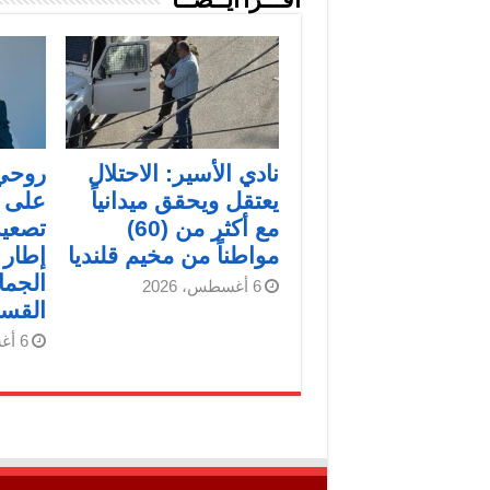
اقـــرأ أيــضــاً
نادي الأسير: الاحتلال
روحي 
يعتقل ويحقق ميدانياً
على م
مع أكثر من (60)
تصعيد
مواطناً من مخيم قلنديا
إطار 
الجما
6 أغسطس، 2026
القس
6 أغسطس، 2026