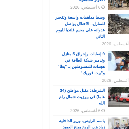
6 أغسطس، 2026
وسط مداهمات واسعة وتفجير
للمنازل.. الاحتلال يواصل
عدوانه على مخيم قلنديا لليوم
الثاني
9 إصابات وإحراق 5 منازل
وتدمير شبكة الطاقة في
هجمات للمستوطنين بـ “يطا”
و”بيت فوريك”
الشرطة: مقتل مواطن (34
عاما) في بيرزيت شمال رام
الله
6 أغسطس، 2026
باسم الرئيس: وزير الداخلية
زياد هب الريح يمنح العميد