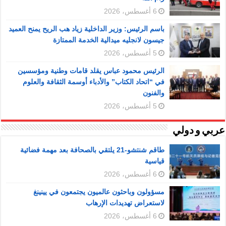
6 أغسطس، 2026
باسم الرئيس: وزير الداخلية زياد هب الريح يمنح العميد
جيسون لانجليه ميدالية الخدمة الممتازة
5 أغسطس، 2026
الرئيس محمود عباس يقلد قامات وطنية ومؤسسين
في “اتحاد الكتاب” والأدباء أوسمة الثقافة والعلوم
والفنون
5 أغسطس، 2026
عربي و دولي
طاقم شنتشو-21 يلتقي بالصحافة بعد مهمة فضائية
قياسية
6 أغسطس، 2026
مسؤولون وباحثون عالميون يجتمعون في يينينغ
لاستعراض تهديدات الإرهاب
6 أغسطس، 2026