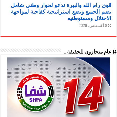
قوى رام الله والبيرة تدعو لحوار وطني شامل
يضم الجميع ويضع استراتيجية كفاحية لمواجهة
الاحتلال ومستوطنيه
8 أغسطس، 2026
14 عام منحازون للحقيقة …