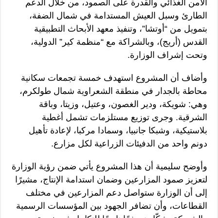
الأمن الغذائي والقدرة على الصمود، من خلال الدعم
الطارئ وسبل العيش المستدامة في شمال الضفة،
بتمويل من “أوتشا”، وتنفيذ معهد الأبحاث التطبيقية
القدس (أريج)، وبالشراكة مع “منظمة كير” الدولية،
وتحت إشراف الوزارة.
وأضاف أن المشروع استهدف خمسة تجمعات سكانية
محاطة بالجدار في منطقة الشعراوية شمال طولكرم،
وهي: شويكة، ودير الغصون، وعتيل، وزيتا، وباقة
الشرقية. وجرى توزيع مستلزمات تشمل أغطية
بلاستيكية، وشبكا جانبيا، وسمادا مركبا، لإعادة تأهيل
دونم واحد من الدفيئات الزراعية لكل مزارع.
وأوضح سليمية أن هذا المشروع يأتي ضمن رؤية الوزارة
لتعزيز صمود المزارعين وضمان استدامة الإنتاج، مشيرًا
إلى أن الوزارة ستواصل دعم المزارعين في مختلف
القطاعات، وأن تضافر الجهود بين المؤسسات الرسمية