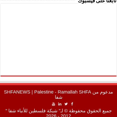
تابعنا على فيسبوك
مدعوم من
SHFA
| Palestine - Ramallah
SHFANEWS
شفا
جميع الحقوق محفوظة © لـ" شبكة فلسطين للأنباء شفا "
2012 - 2026