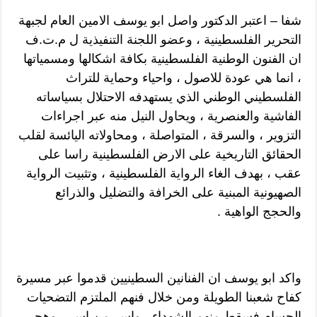
شفا – اعتبر الدكتور واصل ابو يوسف الامين العام لجبهة
التحرير الفلسطينية ، وعضو اللجنة التنفيذية ل م.ت.ف
ان الفنون الوطنية الفلسطينية بكافة اشكالها ومسمياتها
، انما هي عودة للاصول ، واحياء وحماية للتراث
الفلسطيني الوطني الذي يستهدفه الاحتلال بسياساته
الفاشية والعنصرية ، ويحاول النيل منه عبر اجراءات
التزوير ، والسرقة ، المتواصلة ، ومحاولاته اليائسة لقلب
الحقائق التاريخية على الارض الفلسطينية راسا على
عقب ، بهدف الغاء الرواية الفلسطينية ، وتثبيت الرواية
الصهيونية المبنية على الخرافة والتضليل والذرائع
والحجج الواهية .
واكد ابو يوسف ان الفنانين السطينيين قدموا عبر مسيرة
كفاح شعبنا الطويلة ومن خلال فنهم الملتزم التضحيات
الجسام فسقط منهم الشهداء ، واسر من اسر ، وهجر