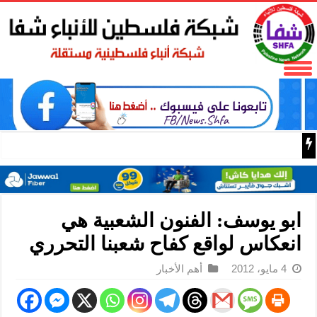
فتح تنعى المناضل نايف خويطر نائب أمين سر إقليم شرق غز
ابو يوسف: الفنون الشعبية هي
انعكاس لواقع كفاح شعبنا التحرري
4 مايو، 2012
أهم الأخبار