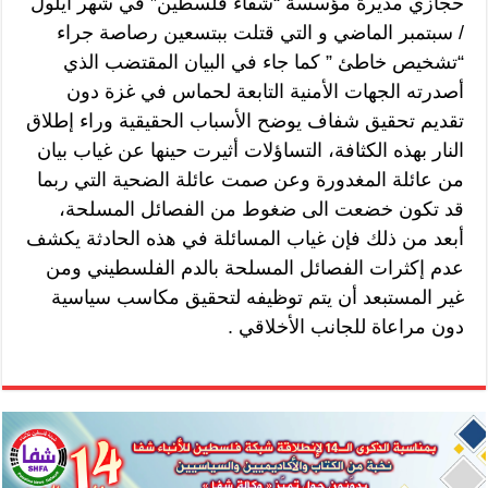
حجازي مديرة مؤسسة “شفاء فلسطين” في شهر أيلول
/ سبتمبر الماضي و التي قتلت ببتسعين رصاصة جراء
“تشخيص خاطئ ” كما جاء في البيان المقتضب الذي
أصدرته الجهات الأمنية التابعة لحماس في غزة دون
تقديم تحقيق شفاف يوضح الأسباب الحقيقية وراء إطلاق
النار بهذه الكثافة، التساؤلات أثيرت حينها عن غياب بيان
من عائلة المغدورة وعن صمت عائلة الضحية التي ربما
قد تكون خضعت الى ضغوط من الفصائل المسلحة،
أبعد من ذلك فإن غياب المسائلة في هذه الحادثة يكشف
عدم إكثرات الفصائل المسلحة بالدم الفلسطيني ومن
غير المستبعد أن يتم توظيفه لتحقيق مكاسب سياسية
دون مراعاة للجانب الأخلاقي .