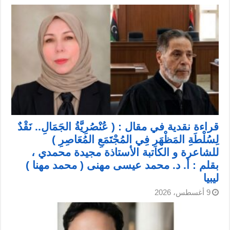
قراءة نقدية في مقال : ( عُنْصُرِيَّةُ الجَمَالِ.. نَقْدٌ
لِسُلْطَةِ المَظْهَرِ فِي المُجْتَمَعِ المُعَاصِرِ )
للشاعرة و الكاتبة الأستاذة مجيدة محمدي ،
بقلم : أ. د. محمد عيسى مهنى ( محمد مهنا )
ليبيا
9 أغسطس، 2026