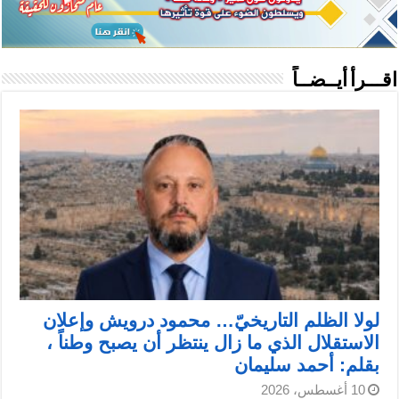
اقـــرأ أيــضــاً
لولا الظلم التاريخيّ… محمود درويش وإعلان
الاستقلال الذي ما زال ينتظر أن يصبح وطناً ،
بقلم: أحمد سليمان
10 أغسطس، 2026