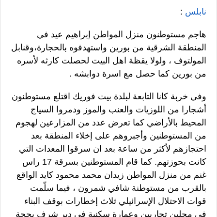
نابلس
:
هاجم مستوطنون منزل المواطن إبراهيم عيد في
المنطقة الشرقية من بورين واستهدفوه بالحجارة،وقنابل
المولتوف ، ولولا يقظة اهل البيت لحصلت كارثه لأسره
من بورين كما حصل مع اسرة دوابشه .
وفي خربة كانا التابعة لبلدة بيت فوريك اقتلع مستوطنون
أشجارا من اللوزيات والعنب والموز ودمروا السياج
المحيط بالأراضي كما تعرض عدد من المزارعين لهجوم
من المستوطنين وأجبروهم على إخلاء المنطقة بعد
احتجازهم لأكثر من ساعة بعد ان سرقوا المعدات التي
كانت بحوزتهم. كما قام المستوطنين بسرقة 17 راس
غنم من منزل المواطن زيدان محمد محمود كايد الواقع
بالقرب من مستوطنة شافي شمرون ، فيما سلّمت
قوات الاحتلال الإسرائيلي ثلاث إخطارات بوقف البناء
في محلين تجاريين وعمارة سكنية في دير شرف بحجة