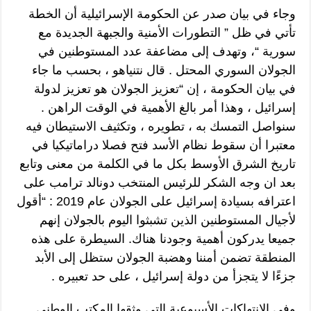
وجاء في بيان صدر عن الحكومة الإسرائيلية أن الخطة
تأتي في ظل ” التطورات الأمنية والجبهة الجديدة مع
سورية “، وتهدف إلى مضاعفة عدد المستوطنين في
الجولان السوري المحتل . قال نتنياهو ، بحسب ما جاء
في بيان الحكومة ، إن “تعزيز الجولان هو تعزيز لدولة
إسرائيل ، وهذا أمر بالغ الأهمية في الوقت الراهن .
سنواصل التمسك به ، تطويره ، وتكثيف الاستيطان فيه
معتبرا أن سقوط نظام الأسد فتح فصلا دراماتيكيا في
تاريخ الشرق الأوسط بكل ما في الكلمة من معنى وتابع
بعد ان وجه الشكر للرئيس المنتخب دونالد ترامب على
اعترافه بسيادة إسرائيل على الجولان عام 2019 : “أقول
لأجيال المستوطنين الذين تشبثوا اليوم بالجولان إنهم
جميعا يدركون أهمية وجودنا هناك. السيطرة على هذه
المنطقة تضمن أمننا وهضبة الجولان ستظل إلى الأبد
جزءًا لا يتجزأ من دولة إسرائيل ، على حد تعبيره .
وفي الانتهاكات الأسبوعية التي وثقها المكتب الوطني