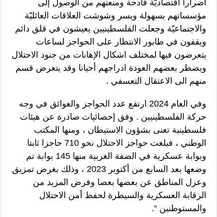
أضراراً اقتصاديّة فادحة ومنعتهم من الوصول إلى
مؤسساتهم بسهولة ويسر وشوشت العلاقات العائليّة
والاجتماعيّة وجعلت الفلسطينيين يعيشون في قلق دائم
ويقفون في طابور الانتظار على الحواجز لساعات
يتعرضون فيها لمختلف اشكال الإهانات من جنود الاحتلال
ويضطر بعضهم العودة ادراجهم أحيانا وقد يتعرض قسم
منهم الى الاعتقال التعسفي .
وفي العام 2024 ارتفع عدد الحواجز والعوائق في وجه
حركة الفلسطينيين . وفق إحصائيات صادرة عن هيئات
فلسطينية تعنى بشؤون الاستيطان ، ومنها المكتب
الوطني ، فبلغت حواجز الاحتلال نحو 710 حاجزا ثابتا
وبوابة عسكرية في الضفة الغربية منها 145 بوابة تم
وضعها بعد السابع من أكتوبر 2023 ، وذلك بغرض تمزيق
وعزل المناطق عن بعضها بعضا وفرض المزيد من
الرقابة العسكرية والسيطرة لحفظ أمن الاحتلال
والمستوطنين “.