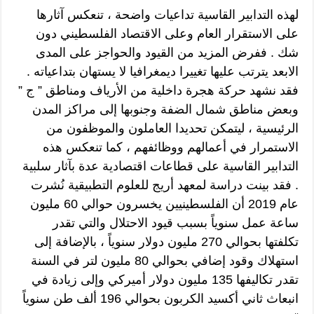
لهذه التدابير القاسية تداعيات واضحة ، تنعكس آثارها
على الاستقرار العام وعلى الاقتصاد الفلسطيني دون
شك . ففرض المزيد من القيود والحواجز على المدى
الابعد يترتب عليها تغييرا ديمغرافيا لا يستهان بتداعياته .
فقد نشهد حركة هجرة داخلية من الأرياف ومناطق ” ج ”
وبعض مناطق شمال الضفة وجنوبها إلى مراكز المدن
الرئيسية ، ليتمكن تحديدا العاملون والموظفون من
الاستمرار في أعمالهم ووظائفهم ، كما تنعكس هذه
التدابير القاسية على قطاعات اقتصادية عدة بآثار سلبية
. فقد بينت دراسة لمعهد أريج للعلوم التطبيقية نُشرت
عام 2019 أن الفلسطينيين يخسرون حوالي 60 مليون
ساعة عمل سنوياً بسبب قيود الاحتلال والتي تقدر
تكلفتها بحوالي 270 مليون دولار سنوياً ، بالإضافة إلى
استهلاك وقود إضافي بحوالي 80 مليون لتر في السنة
تقدر تكاليفها 135 مليون دولار أميركي وإلى زيادة في
انبعاث ثاني أكسيد الكربون بحوالي 196 ألف طن سنوياً