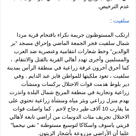
عدم الترخيص.
سلفيت
:
ارتكب المستوطنون جريمة نكراء باقتحام قرية مردا
شمال سلفيت فجر الجمعة الماضي وإحراق مسجد “بر
الوالدين” وخط شعارات انتقامية وعنصرية ضد العرب
والمسلمين وأخرى تهدد أهالي القرية بالقتل والانتقام. ،
كما أحرق آخرون غرفة زراعية في منطقة الرأس بمدينة
سلفيت ، تعود ملكيتها للمواطن فايز عبد الدايم . وفي
دير بلوط هدمت قوات الاحتلال بركسات ومنشآت
زراعية وتجارية في منطقة المريج شمال البلدة وانذرت
بهدم منزل زراعي وبئر مياه ومنشأة زراعية تحتوي على
ما يقارب 10 آلاف طير دجاج لاحم . كما واصلت قوات
الاحتلال تجريف مئات الدونمات من أراضي تابعة لأهالي
قريتي ياسوف واسكاكا لتوسيع مستوطنة ” نفي نيحميا”
علما أن الأراضي مزروعة بأشجار الزيتون.