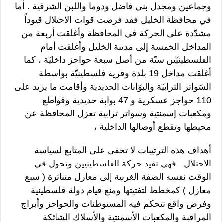
وجماعين ومجدل بني فاضل ودوما واللبن الشرقية . أما
في محافظة الخليل فقد فرضت قوات الاحتلال قيوداً
مشدّدة على الحركة في المحافظة وأغلقت أربعة من
المداخل الخمسة إلى مدينة الخليل وأغلقت أمام
الفلسطينيّين ستّة من أصل سبعة حواجز داخليّة ، كما
أغلقت مداخل 19 بلدة وقرية فلسطينيّة بواسطة
السّواتر الترابيّة والبوّابات الحديدية وأقامت ما يزيد على
110 حواجز عسكرية و 47 بوابة حديدية وقواطع
ومكعبات إسمنتية وسواتر ترابية تعزل المحافظة عن
محيطها وتقطع أوصالها الداخلية ،
أهداف هذه الترتيبات لا تخفى على المتابع لسياسة
الاحتلال . فهي تقيد حركة الفلسطينيين وتحول في
الوقت نفسه الضفة الغربية إلى معازل متناثرة ( سبع
معازل ) كمخطط لتفتيتها ومنع قيام دولة فلسطينية
وفرض واقع تتحكم فيه المستوطنات والحواجز وأبراج
المراقبة والمكعبات الأسمنتية والأسلاك الشائكة