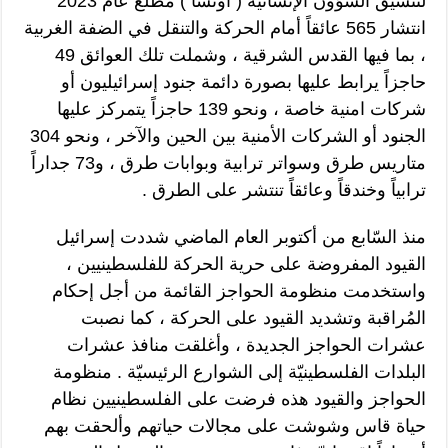
لتنسيق الشؤون الإنسانية ( أوتشا ) مطلع عام 2023
انتشار 565 عائقاً أمام الحركة والتنقل في الضفة الغربية
، بما فيها القدس الشرقية ، وشملت تلك العوائق 49
حاجزاً يرابط عليها بصورة دائمة جنود إسرائيليون أو
شركات امنية خاصة ، ونحو 139 حاجزاً يتمركز عليها
الجنود أو الشركات الأمنية بين الحين والآخر ، ونحو 304
متاريس طرق وسواتر ترابية وبوابات طرق ، و73 جداراً
ترابياً وخندقاً وعائقاً تنتشر على الطرق .
منذ السّابع من أكتوبر العام الماضي شددت إسرائيل
القيود المفروضة على حرية الحركة للفلسطينيين ،
واستخدمت منظومة الحواجز القائمة من أجل إحكام
المُراقبة وتشديد القيود على الحركة ، كما نصبت
عشرات الحواجز الجديدة ، وأغلقت منافذ عشرات
البلدات الفلسطينيّة إلى الشوارع الرئيسيّة . منظومة
الحواجز والقيود هذه فرضت على الفلسطينيين نظام
حياة قاس وشوشت على مجالات حياتهم وألحقت بهم