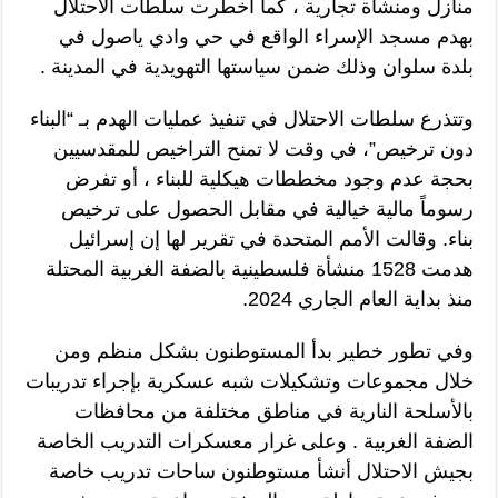
منازل ومنشاة تجارية ، كما أخطرت سلطات الاحتلال
بهدم مسجد الإسراء الواقع في حي وادي ياصول في
بلدة سلوان وذلك ضمن سياستها التهويدية في المدينة .
وتتذرع سلطات الاحتلال في تنفيذ عمليات الهدم بـ “البناء
دون ترخيص”، في وقت لا تمنح التراخيص للمقدسيين
بحجة عدم وجود مخططات هيكلية للبناء ، أو تفرض
رسوماً مالية خيالية في مقابل الحصول على ترخيص
بناء. وقالت الأمم المتحدة في تقرير لها إن إسرائيل
هدمت 1528 منشأة فلسطينية بالضفة الغربية المحتلة
منذ بداية العام الجاري 2024.
وفي تطور خطير بدأ المستوطنون بشكل منظم ومن
خلال مجموعات وتشكيلات شبه عسكرية بإجراء تدريبات
بالأسلحة النارية في مناطق مختلفة من محافظات
الضفة الغربية . وعلى غرار معسكرات التدريب الخاصة
بجيش الاحتلال أنشأ مستوطنون ساحات تدريب خاصة