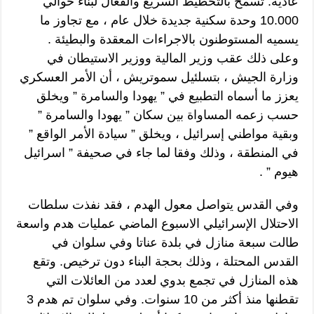
عادية. تسمح بالتخطيط السريع والفعال لبناء حوالي
10.000 وحدة سكنية جديدة خلال عام ، مع تجاوز ما
يسميه المستوطنون بالاجراءات المعقدة والبطيئة .
وعلى ذلك عقب وزير المالية ووزير الاستيطان في
وزارة الجيش ، بتسلئيل سموتريش ، أن الأمر العسكري
يعزز ما أسماه التطبيع في ” يهودا والسامرة ” ويخلق
حسب زعمه المساواة بين سكان ” يهودا والسامرة ”
وبقية مواطني إسرائيل ، ويخلق ” سيادة الأمر الواقع ”
في المنطقة ، وذلك وفقا لما جاء في صحيفة ” اسرائيل
هيوم ” .
وفي القدس يتواصل معول الهدم ، فقد نفذت سلطات
الاحتلال الإسرائيلي الاسبوع الماضي عمليات هدم واسعة
طالت سبعة منازل في بلدة عناتا وفي سلوان في
القدس المحتلة ، وذلك بحجة البناء دون ترخيص. وتقع
هذه المنازل في تجمع بدوي لعدد من العائلات التي
تقطنها منذ أكثر من 10 سنوات. وفي سلوان تم هدم 3