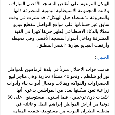
الهيكل المزعوم على أنقاض المسجد الأقصى المبارك ،
وكانت المجموعة الاستيطانية اليمينية المتطرفة ذاتها
والمعروفة بـ”نشطاء جبل الهيكل”، قد نشرت في وقت
سابق عبر حساباتها على مواقع التواصل مقطع فيديو
معدّلا بالذكاء الاصطناعي يُظهر حريقا كبيرا في القبة
المشرفة وداخل أسوار المسجد الأقصى وفي محيطه
وأرفقت الفيديو بعبارة: “النصر المطلق.
الخليل
:
هدمت قوات الاحتلال منزلاً في بلدة الرماضين للمواطن
نور أبو شلظم ، ونحو 40 منشأة تجارية وهي متاجر لبيع
الخضراوات والفواكه وبقالات ومحال أدوات بناء وأدوات
زراعية تعود ملكيتها لعدد من المواطنين بدعوى أنها
“شُيدت دون ترخيص ، فيما استولى مستوطنون على 60
دونما من أراض المواطن إبراهيم الطل وعائلته في
منطقة الطيران القريبة من مستوطنة شمعه المقامة