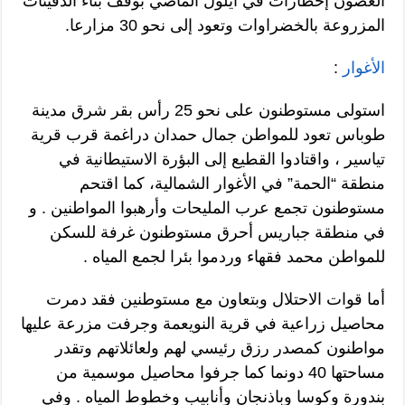
الغصون إخطارات في أيلول الماضي بوقف بناء الدفيئات
المزروعة بالخضراوات وتعود إلى نحو 30 مزارعا.
الأغوار
:
استولى مستوطنون على نحو 25 رأس بقر شرق مدينة
طوباس تعود للمواطن جمال حمدان دراغمة قرب قرية
تياسير ، واقتادوا القطيع إلى البؤرة الاستيطانية في
منطقة “الحمة” في الأغوار الشمالية، كما اقتحم
مستوطنون تجمع عرب المليحات وأرهبوا المواطنين . و
في منطقة جباريس أحرق مستوطنون غرفة للسكن
للمواطن محمد فقهاء وردموا بئرا لجمع المياه .
أما قوات الاحتلال وبتعاون مع مستوطنين فقد دمرت
محاصيل زراعية في قرية النويعمة وجرفت مزرعة عليها
مواطنون كمصدر رزق رئيسي لهم ولعائلاتهم وتقدر
مساحتها 40 دونما كما جرفوا محاصيل موسمية من
بندورة وكوسا وباذنجان وأنابيب وخطوط المياه . وفي