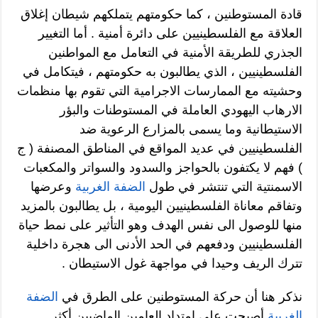
قادة المستوطنين ، كما حكومتهم يتملكهم شيطان إغلاق
العلاقة مع الفلسطينيين على دائرة أمنية . أما التغيير
الجذري للطريقة الأمنية في التعامل مع المواطنين
الفلسطينيين ، الذي يطالبون به حكومتهم ، فيتكامل في
وحشيته مع الممارسات الاجرامية التي تقوم بها منظمات
الارهاب اليهودي العاملة في المستوطنات والبؤر
الاستيطانية وما يسمى بالمزارع الرعوية ضد
الفلسطينيين في عديد المواقع في المناطق المصنفة ( ج
) فهم لا يكتفون بالحواجز والسدود والسواتر والمكعبات
الاسمنتية التي تنتشر في طول
الضفة الغربية
وعرضها
وتفاقم معاناة الفلسطينيين اليومية ، بل يطالبون بالمزيد
منها للوصول الى نفس الهدف وهو التأثير على نمط حياة
الفلسطينيين ودفعهم في الحد الأدنى الى هجرة داخلية
تترك الريف وحيدا في مواجهة غول الاستيطان .
نذكر هنا أن حركة المستوطنين على الطرق في
الضفة
الغربية
أصبحت على امتداد العامين الماضيين أكثر