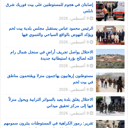
إصابتان في هجوم للمستوطنين على بيت فوريك شرق
نابلس
8 أغسطس، 2026
الرئيس محمود عباس يستقبل مجلس بلدية بيت لحم
ويؤكد النهوض بالواقع السياحي والتنموي فيها
8 أغسطس، 2026
الاحتلال يواصل تجريف أراضٍ في سنجل شمال رام
الله لصالح بؤرة استيطانية جديدة
8 أغسطس، 2026
مستوطنون إرهابيون يهاجمون منزلا ويقتحمون مناطق
في بيت لحم
8 أغسطس، 2026
الاحتلال يغلق بلدة يعبد بالسواتر الترابية ويحول منزلاً
فيها إلى مركز تحقيق ميداني
8 أغسطس، 2026
تقرير: رموز الكراهية في المستوطنات ينثرون سمومهم