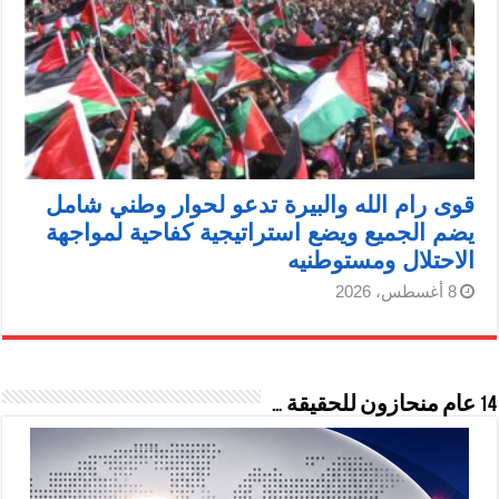
قوى رام الله والبيرة تدعو لحوار وطني شامل
يضم الجميع ويضع استراتيجية كفاحية لمواجهة
الاحتلال ومستوطنيه
8 أغسطس، 2026
14 عام منحازون للحقيقة …