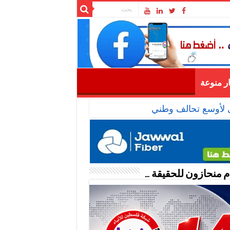
ار منوعة
عى لأوسع تحالف وطني