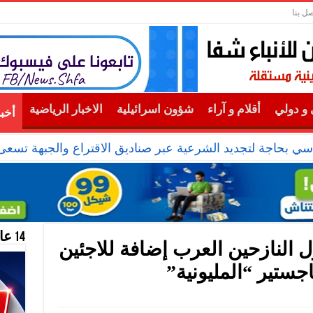
صل بنا
و دولي
أقلام و آراء
شؤون اسرائيلية
الاخبار الرياضية
أخب
ياسي بحاجة لتجديد الشرعية عبر صناديق الاقتراع والجبهة تس
14 عام منحازون للحقيقة …
ل النازحين العرب إضافة للاجئين
جستير “المليونية”