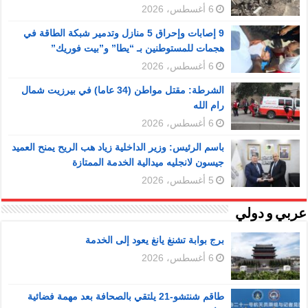
6 أغسطس، 2026
9 إصابات وإحراق 5 منازل وتدمير شبكة الطاقة في
هجمات للمستوطنين بـ “يطا” و”بيت فوريك”
6 أغسطس، 2026
الشرطة: مقتل مواطن (34 عاما) في بيرزيت شمال
رام الله
6 أغسطس، 2026
باسم الرئيس: وزير الداخلية زياد هب الريح يمنح العميد
جيسون لانجليه ميدالية الخدمة الممتازة
5 أغسطس، 2026
عربي و دولي
برج بوابة تشنغ يانغ يعود إلى الخدمة
6 أغسطس، 2026
طاقم شنتشو-21 يلتقي بالصحافة بعد مهمة فضائية