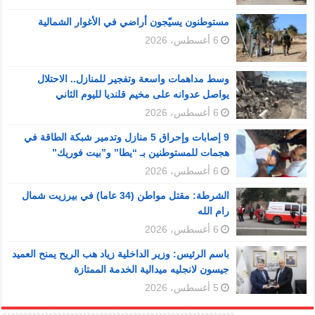
مستوطنون يسيّجون أراضي في الأغوار الشمالية
6 أغسطس، 2026
وسط مداهمات واسعة وتفجير للمنازل.. الاحتلال
يواصل عدوانه على مخيم قلنديا لليوم الثاني
6 أغسطس، 2026
9 إصابات وإحراق 5 منازل وتدمير شبكة الطاقة في
هجمات للمستوطنين بـ “يطا” و”بيت فوريك”
6 أغسطس، 2026
الشرطة: مقتل مواطن (34 عاما) في بيرزيت شمال
رام الله
6 أغسطس، 2026
باسم الرئيس: وزير الداخلية زياد هب الريح يمنح العميد
جيسون لانجليه ميدالية الخدمة الممتازة
5 أغسطس، 2026