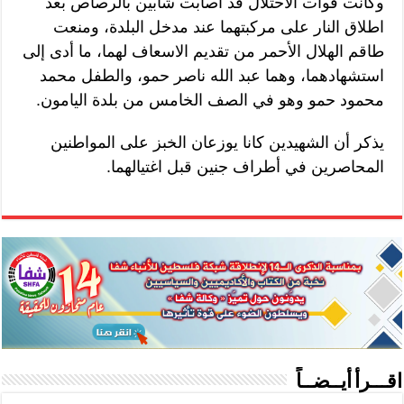
وكانت قوات الاحتلال قد أصابت شابين بالرصاص بعد
اطلاق النار على مركبتهما عند مدخل البلدة، ومنعت
طاقم الهلال الأحمر من تقديم الاسعاف لهما، ما أدى إلى
استشهادهما، وهما عبد الله ناصر حمو، والطفل محمد
محمود حمو وهو في الصف الخامس من بلدة اليامون.
يذكر أن الشهيدين كانا يوزعان الخبز على المواطنين
المحاصرين في أطراف جنين قبل اغتيالهما.
اقـــرأ أيــضــاً