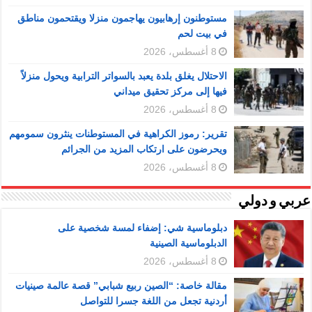
مستوطنون إرهابيون يهاجمون منزلا ويقتحمون مناطق
في بيت لحم
8 أغسطس، 2026
الاحتلال يغلق بلدة يعبد بالسواتر الترابية ويحول منزلاً
فيها إلى مركز تحقيق ميداني
8 أغسطس، 2026
تقرير: رموز الكراهية في المستوطنات ينثرون سمومهم
ويحرضون على ارتكاب المزيد من الجرائم
8 أغسطس، 2026
عربي و دولي
دبلوماسية شي: إضفاء لمسة شخصية على
الدبلوماسية الصينية
8 أغسطس، 2026
مقالة خاصة: “الصين ربيع شبابي” قصة عالمة صينيات
أردنية تجعل من اللغة جسرا للتواصل