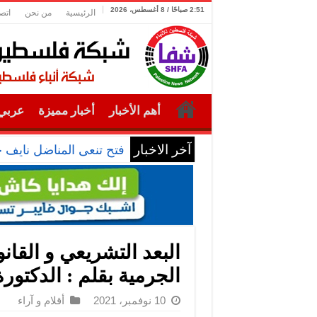
2:51 صباحًا / 8 أغسطس، 2026
الرئيسية
من نحن
اتص
أهم الأخبار
أخبار مميزة
عربي 
آخر الاخبار
فتح تنعى المناضل نايف 
البعد التشريعي و القا
الجرمية بقلم : الدكتورة
10 نوفمبر، 2021
أقلام و آراء