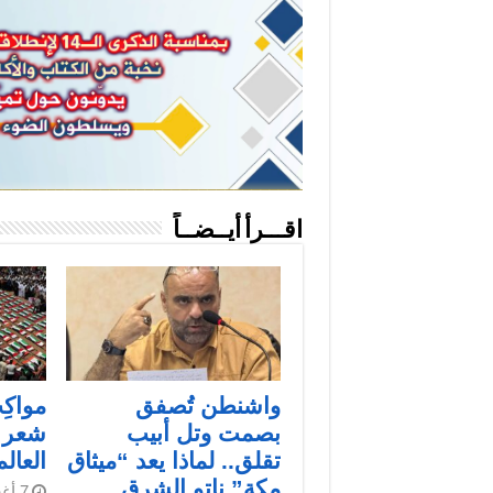
اقـــرأ أيــضــاً
واشنطن تُصفق
مواكِب
بصمت وتل أبيب
شعر: 
تقلق.. لماذا يعد “ميثاق
العالم
مكة” ناتو الشرق
7 أغسطس، 2026