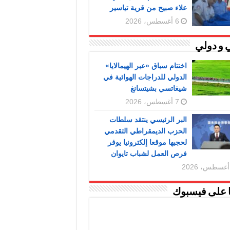
علاء صبيح من قرية تياسير
6 أغسطس، 2026
 و دولي
اختتام سباق «عبر الهيمالايا»
الدولي للدراجات الهوائية في
شيغاتسي بشيتسانغ
7 أغسطس، 2026
البر الرئيسي ينتقد سلطات
الحزب الديمقراطي التقدمي
لحجبها موقعا إلكترونيا يوفر
فرص العمل لشباب تايوان
ا على فيسبوك