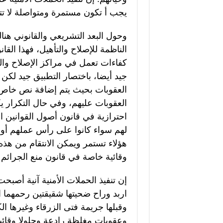
يجب أ تكون مستمرة ومتواصلة لا تتغير
وحول البعد التشريعي والقانوني ه
الناظمة للإصلاح والتأهيل، فهذا الق
كفاءات تعمل في مراكز الإصلاح والت
جيد أيضا، باختصار التطبيق جيد لكن
العقوبات بحيث يتم إضافة نص خاص ل
العقوبات عليهم، وفي حال التكرار ي
احترازية في قانون أصول القوانين الم
لهم سواء كانوا على رأس عملهم أو 
هؤلاء تستمر ويمكن الانتقام من هذه ا
وقائية خاصة في قانون منع الجرائم 
إن تنفيذ الحملات الأمنية آنية أص
اربد وراح ضحيتها شقيقتين رحمهما 
وقبلها جريمة فتى الزرقاء وغيرها ا
وعقوبات مغلظة رادعة وحلولا وقائي