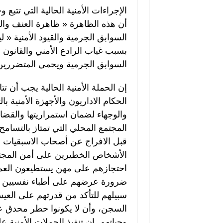
الإجراءات الأمنية الحالية التي تتبع
أن هذه الظاهرة « ظاهرة العنف وا
السوابق الجرمية والقيود الأمنية « 
بسبب غياب الرادع الأمني والقانون 
السوابق الجرمية ويحمي المتضرري
إن الحملة الأمنية الحالية يجب أن ت
الحكام الاداريون والأجهزة الأمنية با
والوجهاء لضمان استمراريتها والقضا
المجتمع المحلي التي تمتاز بالتسامح 
قبل الافراج عن أصحاب الاسبقيات و
الأشخاص الخطيرين على أمن المجتم
احتجازهم على مهن يستطيعون العمل
ضرورة عرضهم على أطباء نفسيين و
سبيلهم للتأكد من قدرتهم على العي
السجن، وأن لا يكونوا حطر محدق عل
وحياتهم. إن تنفيذ الحملات الأمنية