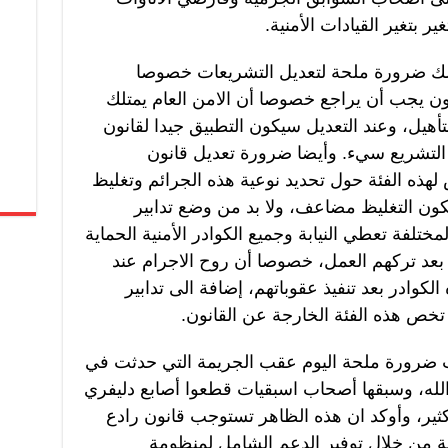
 بتغير القيادات الأمنية.
نالك ضرورة ملحة لتعديل التشريعات خصوصا
انون يجب أن يراجع خصوصا أن الامن العام يمتلك
أهيل، وعند التعديل سيكون التطبيق جيدا لقانون
 التشريع سيء. وأيضا ضرورة تعديل قانون
هذه الفئة حول تحديد نوعية هذه الجرائم وتغليظ
كون التغليظ مضاعف، ولا بد من وضع تدابير
ختلفة تعطي النيابة وجميع الكوادر الأمنية الحماية
بعد تركهم العمل، خصوصا أن روح الاجرام عند
لكوادر بعد تنفيذ عقوباتهم، إضافة الى تدابير
تخص هذه الفئة الخارجة عن القانون.
بحت ضرورة ملحة اليوم عقب الجريمة التي حدثت في
الله، وسبقها أصحاب اسبقيات قطعوا أصابع دليفري
لكثير، وأوكد ان هذه الظاهر تستوجب قانون رادع
ة من خلال توفير الدعم الشامل لمنظومة