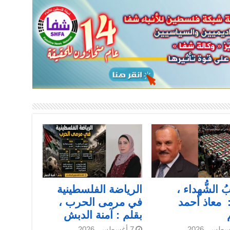
ُ الشُّهداء ،
الرياضة الفلسطينية
معاذ أحمد
في مرمى الحرب ،
بقلم : آمنة الدبش
7 أغسطس، 2026