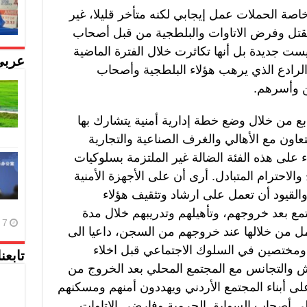
 وخاصة الحملات عمل إيجابي لكنه متأخر قليلا، غير
لقتل وفرض الاتاوات والبلطجية من قبل أصحاب
ليست جديدة بل أنها تكاثرت خلال الفترة الماضية
عربي
الرادع الذي يرهب هؤلاء البلطجية وأصحاب
ن وأسرهم.
تابع من خلال وضع خطة إدارية أمنية يتشارك بها
لتعاون مع الأهالي والغرف الصناعية والتجارية
ء على هذه الفئة الضالة غير الملتزمة بسلوكيات
والاحترام المتبادل. أرى أن على الأجهزة الأمنية
القيود أن تعمل على ارشاد وتثقيف هؤلاء
ع بعد خروجهم، وتأهيلهم وتدريبهم خلال مدة
7 أغسطس، 2026
 من خلالها عند خروجهم من السجن، داعيا الى
مختصين في السلوك الاجتماعي قبل اخلاء
تابعن
ش والتجانس مع المجتمع المحلي بعد الخروج من
ى أبناء المجتمع الأردني ويهددون أمنهم ومسكنهم
 على أصحاب السوابق الجرمية وفارضي الاتاوات