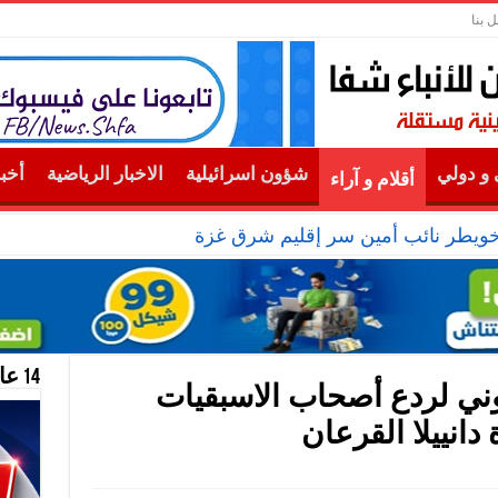
ل بنا
و دولي
شؤون اسرائيلية
الاخبار الرياضية
أخب
أقلام و آراء
خويطر نائب أمين سر إقليم شرق غزة
14 عام منحازون للحقيقة …
نوني لردع أصحاب الاسبقيات
 دانييلا القرعان