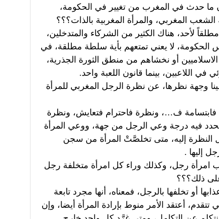
ن ما حدث في المغرب من تغيير في الحكومة،
لشعب المغربي، والمرأة المغربية بالذات؟؟؟
قاً لأحد، هناك الكثير من الشركاء والمتدخلين،
س الحكومة، لا يعني تمتعهم بأية سلطة مطلقة، في
لاسلاميين أو نخشاهم من منطق الثورة الجذرية،
في اللاعبين، بينما قانون اللعبة واحد.
نا وجهة نظرها، عن نظرة الرجل المغربي للمرأة
 فابتسامة ف…، ونظرة فاحترام فتعايش، ونظرة
حدد فيه درجة وعي الرجل من جهة، ووعي المرأة
 النظرة إليه، متى تخلصَّتْ المرأة من سجن
جل إليها .
 امرأة رجل، وكذلك وراء كل امرأة متخلفة رجل
 على ذلك؟؟؟
بها أو تخلفها بالرجل، فمعناه، أنها مجرد تابعة
تتقدم، أعتقد الأمر منوط بإرادة المرأة أيضا، وإن
تكلم عن التكامل، ومتى غرَّد كل واحد خارج