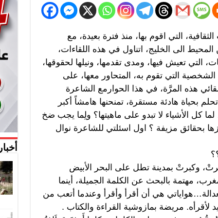
قافية، التي اقوم بها، منذ فترة بعيدة، مع
لمحيط الى الخليج، اتناول في هذه اللقاءات،
، التي تعيش فيها، ومدى تقدمها، ونيلها لحقوقها،
الشخصية التي تقوم به، المتحاور معها، على
ئي هذه المرَّة، في هذا الحوارمع الشاعرة
تحلم بحياة هادئة مستقرة، تمنحنها هامشاً أكبر
 لما كل الأشياء لا تبدو على ماهيتها؟ ولِما يجب ضخ
زها بحقائق مزيفة ؟ اول اسئلتي للشاعرة نوال
أخبار
؟
رتْ، وكبرتْ بمدينة تطل على البحر الأبيض
ب، مهتمة بالبحث عن الكلمة الجميلة، أينما
دالة…هواياتي هي أن أقرأ وأقرأ وعندما أتعب من
 لأقرأه. مريضة بمازوشية القراءة والكتاب .