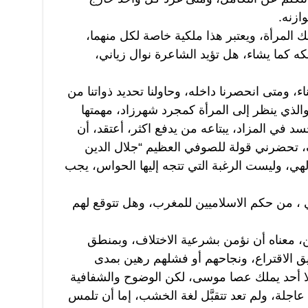
ازنه.
المرأة، ويعتبر هذا ملكية خاصة لكل منهما،
ه كما يشاء، هل تؤيد الشاعرة نوال زياني،
، ومتى انحصرنا داخله، وحاولنا تحديد ذواتنا من
الذي ينظر إلى المرأة كمجرد شهرزاد، مهمتها
د في المزاد، يبتاعه من يدفع اكثر، أعتقد، أن
، تحضرني قولة للصوفي العظيم “جلال الدين
لهي، وليست الرغبة التي تتجه إليها الحواس، يجب
، من حكم الاسلاميين للمغرب، وهل تتوقع لهم
، معناه أن نؤمن بشرعية الاختلاف، وبمنطق
ديق الاقتراع، ونجاحهم أو فشلهم رهين بمدى
لا أحد يملك عصا موسى، لكن الوضوح والشفافية
عاجلة، ولم تعد تتقبَّل لغة الخشب، إما أن تلمس