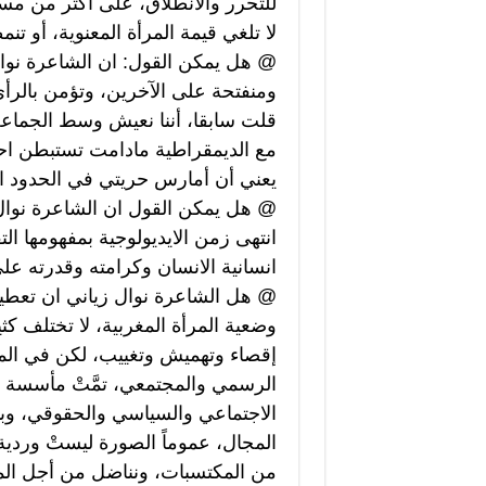
للتحرر والانطلاق، على اكثر من مست
لا تلغي قيمة المرأة المعنوية، أو تنم
@ هل يمكن القول: ان الشاعرة نوال
ومنفتحة على الآخرين، وتؤمن بالرأي
قلت سابقا، أننا نعيش وسط الجماعة
مع الديمقراطية مادامت تستبطن احت
يعني أن أمارس حريتي في الحدود ا
@ هل يمكن القول ان الشاعرة نوال 
انتهى زمن الايديولوجية بمفهومها الت
انسانية الانسان وكرامته وقدرته على 
@ هل الشاعرة نوال زياني ان تعطينا 
وضعية المرأة المغربية، لا تختلف ك
إقصاء وتهميش وتغييب، لكن في الم
الرسمي والمجتمعي، تمَّتْ مأسسة م
الاجتماعي والسياسي والحقوقي، وبدأ
المجال، عموماً الصورة ليستْ وردية 
من المكتسبات، ونناضل من أجل الم