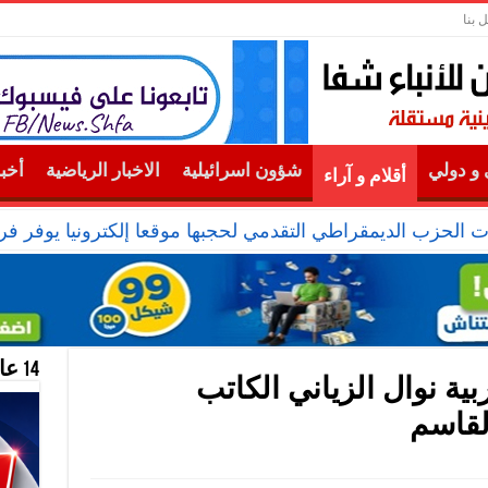
 بنا
و دولي
شؤون اسرائيلية
الاخبار الرياضية
أخب
أقلام و آراء
ت الحزب الديمقراطي التقدمي لحجبها موقعا إلكترونيا يوفر ف
14 عام منحازون للحقيقة …
ية نوال الزياني الكاتب
لقاسم