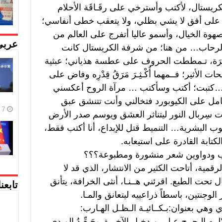
ريستال، لأكتب وأسترخي على رقَـاقَة الأحلام
ة على أفق لا يشي بظلي، ولا يتعقب خطى أنفاسي؛
وة الخيال، وأسمو عاليا أتفرج على العالم من
عربي
لرحاب… من هنا؛ من شرفة الكريستال كانت
كْرَة، تـمططت الحروف على عطسة هذياني؛ عبثية
لأثير؛ فــمهما أٌكْـثِـرَ مَرَقُ قِدْرِه وفاض على
تابة…كتبت؛ أكتب وسأكتب … مرآة الروح أعكسني
أنامل على الكيوبورد فتخالني وأنت تتنشق عبق
7 أغسطس، 2026
سِربال النور ليتناثر العشق ويوسم صدر الأرض
البشرية… التنميط قتل للإبداع، أنا أكتب فقط،
ابة القادرة على استيعابه.
ب ودواوين شعر منشورة ومطبوعة؟؟؟
لرقمية، أتاحت الكثير من الانتشار، الذي قد لا
تحت الطبع. اقرئني هــنـا، أنثى الخرافة، يتأنق
تابعن
نتين، باسطاً ذراعييه ليتعانق والمـا.
وهي بعنوان:بـكــائيـة الـظـل الهـارب:
ــه الـجرح عـلى مـدخـل الآخـرة، يجَـعِّـدُ المـدى