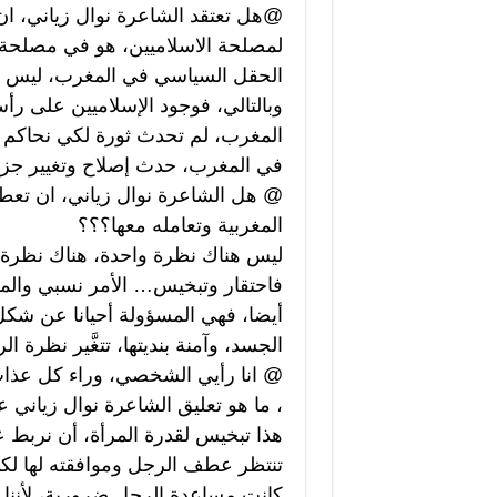
@هل تعتقد الشاعرة نوال زياني، ا
لمصلحة الاسلاميين، هو في مصلحة ا
الحقل السياسي في المغرب، ليس مطل
وبالتالي، فوجود الإسلاميين على رأ
المغرب، لم تحدث ثورة لكي نحاكم ا
في المغرب، حدث إصلاح وتغيير جزئي 
@ هل الشاعرة نوال زياني، ان تعطي
المغربية وتعامله معها؟؟؟
ليس هناك نظرة واحدة، هناك نظرة
فاحتقار وتبخيس… الأمر نسبي والم
أيضا، فهي المسؤولة أحيانا عن شكل
الجسد، وآمنة بنديتها، تتغَّير نظرة الر
@ انا رأيي الشخصي، وراء كل عذاب
، ما هو تعليق الشاعرة نوال زياني
هذا تبخيس لقدرة المرأة، أن نربط عذا
تنتظر عطف الرجل وموافقته لها لكي 
كانت مساعدة الرجل ضرورية، لأننا ن