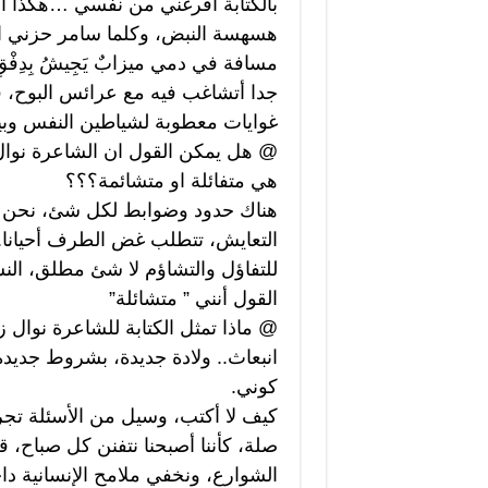
بالكتابة أفرغني من نفسي …هكذا أَدُ
هسهسة النبض، وكلما سامر حزني الع
مسافة في دمي ميزابٌ يَجِيشُ بِد
جدا أتشاغب فيه مع عرائس البوح، فــم
غوايات معطوبة لشياطين النفس وبين 
@ هل يمكن القول ان الشاعرة نوا
هي متفائلة او متشائمة؟؟؟
هناك حدود وضوابط لكل شئ، نحن كا
التعايش، تتطلب غض الطرف أحيانا.. (
للتفاؤل والتشاؤم لا شئ مطلق، الن
القول أنني ” متشائلة”
@ ماذا تمثل الكتابة للشاعرة نوال 
انبعاث.. ولادة جديدة، بشروط جديدة،
كوني.
كيف لا أكتب، وسيل من الأسئلة تجرف
صلة، كأننا أصبحنا نتفنن كل صباح، 
الشوارع، ونخفي ملامح الإنسانية دا