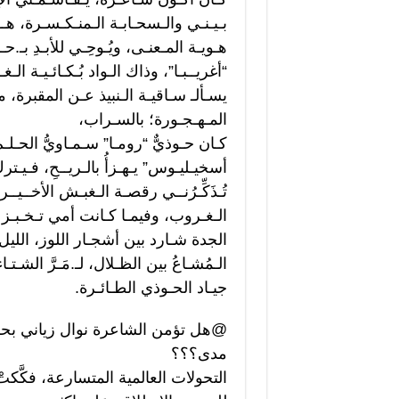
بـيـنـي والـسحـابـة الـمنـكـسـرة، هــاج
هـويـة المـعنـى، ويُـوحِـي للأبـدِ بـ.ح
“أغريــبـا”، وذاك الـواد بُـكـائـيـة الـغ
يسـألـ سـاقيـة الـنبيذ عـن المقبرة، مـ
المـهـجـورة؛ بالسـراب،
كـان حـوذيٌّ “رومـا” سـمـاويُّ الحـلـمِ
أسخيـليـوس” يـهـزأُ بالـريــحِ، فـي
تُـذَكِّـرُنــي رقصـة الـغبـش الأخــيــ
الـغـروب، وفيمـا كـانت أمي تـخـبـز 
الجدة شـارد بين أشجـار اللوز، الليل و
الـمُشـاعُ بين الظـلال، لـ.مَـرَّ الشـتـ
جيـاد الحـوذي الطـائـرة.
@هل تؤمن الشاعرة نوال زياني بحرية 
مدى؟؟؟
التحولات العالمية المتسارعة، فكَّك