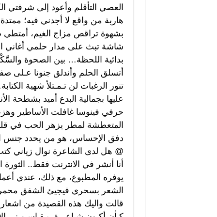
العصي التأقلم وأعود إلى شرفتي الك
هاربة من واقع لا أجدني فيه؛ ممتد
بشهوة تراقص مزاج الغيم، أمتطي صه
شاشة تبث على مدار حلمي أغاني ا
بدائية اللحظة… بين الصحوة والسَّ
أتسلق الحلم وأندلق جنونا عـلى صفحات ا
تنور الرغبات لن تـمـتلأ شهية الك
عليها بجمالية البدع أميد بشطحة ال
حرفي فينوسا غافلت الأساطير وهزت 
المتعطشة لمطر يزهر الحب في قلوب 
دفق الإحساس، هو من يحدد جنس الكت
@ هل لدى الشاعرة نوال زياني كت
أنا أنشر في الانترنت فقط.. الثورة ا
يوفره المطبوع، مع ذلك، عندي أعمال 
الشعر بسحري فيجيئ الشفق محمر الوج
قالت واليك هذه القصيدة من اشعاري 
كـأن أكـون شـاعـرة، يـقـاسـمـني الإل