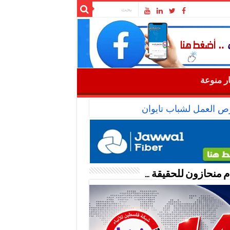
ار منوعة
رص العمل لشباب تايوان