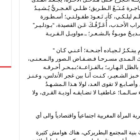
ـرة مُـتـَـعُ الـطـريق؛ ظـلـي الغـجـريُّ يُـشـيـدُ
ـلـم ليلـكـي، كأنـ تَـعـودَ طفـولـتـي؛ أسـطـورة
ـراب الأحـدب، أُعَـرِّفُـكَ عَـن القصيدة، “بـودلـيـر”
ديـحٌ موبـوءٌ بالـشـعـر؛ ـ.مواويـل الـقـريـة
 يبتـكـرُ لـجيـاده أجنـحـة؛ أعـنـي كـان ”
ـترك الـمـدى مسـرحـا فـضـفـاض الـصور والـمـعـنـى،
ر بالظل الـهـاربـ؛ بـالفـزاعــة؛بـبـحـر أحـرقـه
خـبز الشـعيـر، كـنـت أنـا بين غجر الأندلس، وعـنـز
أصـابـع لا تقوى العـد، لولا هـذا الـمشـهـدُ
اء سـالـمـا؛ عـاطفيـا لا تضـايقـه أوديـة القـرى، ولا
المرأة المغربية اجتماعياً واقتصادياً والى أي
تْ بنية المجتمع البطريركي، هناك هوامش كثيرة