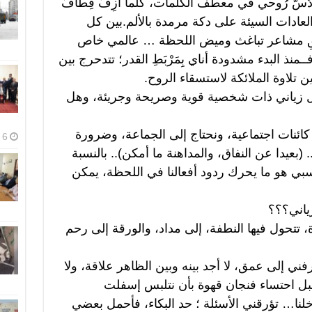
سُّ رُوحي في معطف الكلمات، كلما أَزِفَ قِطَافُ
ادات السيئة على دكة مرمدة بالألم.بين كل
ِفْقِ مشاعر تباغث وميض اللحظة … عالمي خاص
نذ البدء مشدودة أناي بِمَرْبَطِ القدر؛ تتدحرج بين
تلاوة الملائكة لاستسقاء الروح.
ل زياني ذات شخصية قوية وصريحة وجريئة، وهل
ئنات اجتماعية، ونحتاج إلى الجماعة، وضرورة
6 أغسطس، 2026
بعيدا عن النفاق، والمداهنة ما أمكن).. بالنسبة
سبي هو ما يحرك ردود أفعالنا في اللحظة، يمكن
زياني؟؟؟
 تتحول فيها النطفة، إلى مداد، والورقة إلى رحم
ني إلى عمق، لا أجد بينه وبين الظاهر علاقة، ولا
قبل احتساء فنجان قهوة بأن نتلبس إسفلت
خلنا… تؤرقني الأسئلة ؛ حد البكاء، فأحمل بعضي