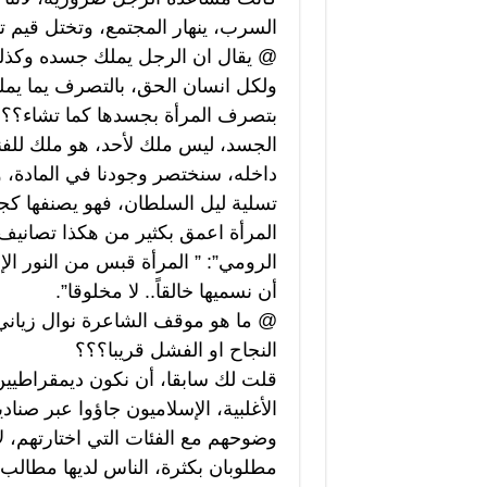
السرب، ينهار المجتمع، وتختل قيم تو
@ يقال ان الرجل يملك جسده وكذلك 
ولكل انسان الحق، بالتصرف يما يملك
بتصرف المرأة بجسدها كما تشاء؟؟
الجسد، ليس ملك لأحد، هو ملك للفناء
داخله، سنختصر وجودنا في المادة، و
تسلية ليل السلطان، فهو يصنفها كجس
المرأة اعمق بكثير من هكذا تصانيف
الرومي”: ” المرأة قبس من النور الإ
أن نسميها خالقاً.. لا مخلوقا”.
@ ما هو موقف الشاعرة نوال زياني 
النجاح او الفشل قريبا؟؟؟
قلت لك سابقا، أن نكون ديمقراطيين
الأغلبية، الإسلاميون جاؤوا عبر صنا
وضوحهم مع الفئات التي اختارتهم، 
مطلوبان بكثرة، الناس لديها مطالب 