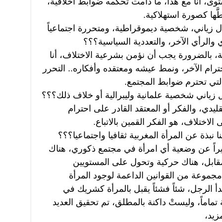
وى، أنا مع هذا، ما دامت تحكمه ضوابط أخلاقية،
طَّها كصورة استهلاكية.
 زياني، شخصية ديموقراطية، ومتحررة اجتماعياً
 والرأي الآخر، والتعددية السياسية؟؟؟
، بالضرورة يجب أن نؤمن بشرعية الاختلاف، أنا
رام الآخر، ونمط عيشه ومعتقده وأفكاره.. التحرر
لتي تحترم ضوابط المجتمع.
زياني شخصية علمانية وليبرالية أو خلاف ذلك؟؟؟
قليدي، والفكر أو المعتقد القادر على احترام
الاختلاف، هو الفكر القمين بالاتباع.
نبذة عن المرأة المغربية ثقافيا واجتماعيا؟؟؟
ثيراً عن وضعية أي امرأة في مجتمع ذكوري، هناك
قابل، هناك حركية وتحول على المستويين
جموعة من القوانين الداعمة لوجود المرأة
 الرجل، شئاً فشئاً يقبل بالمرأة كشريك في
تماماً، وليستْ داكنة بالمطلق، تم تحقيق العديد
زيد،