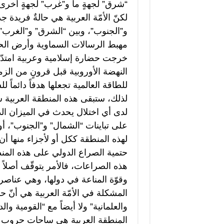
“شرق” لجهةٍ ما و”غرب” لجهةٍ أخرى
لكنّ الأمّة العربية هي حالةٌ فريدة 
و”الجنوب”، وبين “الشرق” و”الغرب”، 
مهبط الرسالات السماوية وأرض الح
خرجت حضارة إسلامية وعربية امتدّ
النهضة الأوروبية قبل قرونٍ من ال
للطاقة العالمية تجعلها هدفاً دائماً ل
لذلك، ستبقى هذه المنطقة العربية س
لدى أي اختلال يحدث في الميزان ال
على تباينات “الشمال” و”الجنوب”، أو
لهذه المنطقة ككل أو لأجزاء منها أ
حتمية الصراع الدولي على هذه المنط
هذه الصراعات، فالأمر يتوقّف أصلاً
وقوّة المناعة في دولها، وهي عناصر تت
المشكلة في الأمّة العربية هي أنّ حك
والعلمانية” ولا أيضاً مع “القومية
المنطقة العربية هي ساحات حروب بي