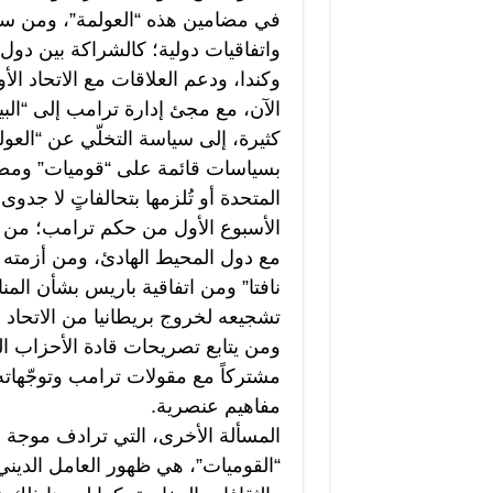
في مضامين هذه “العولمة”، ومن سع
واتفاقيات دولية؛ كالشراكة بين دول 
وكندا، ودعم العلاقات مع الاتحاد الأو
الآن، مع مجئ إدارة ترامب إلى “البيت 
كثيرة، إلى سياسة التخلّي عن “العول
بسياسات قائمة على “قوميات” ومصالح
المتحدة أو تُلزمها بتحالفاتٍ لا جدو
الأسبوع الأول من حكم ترامب؛ من خل
مع دول المحيط الهادئ، ومن أزمته 
نافتا” ومن اتفاقية باريس بشأن المن
تشجيعه لخروج بريطانيا من الاتحاد ا
ومن يتابع تصريحات قادة الأحزاب الي
مشتركاً مع مقولات ترامب وتوجّهات
مفاهيم عنصرية.
المسألة الأخرى، التي ترادف موجة 
“القوميات”، هي ظهور العامل الدين