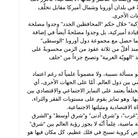
ً في بلدان أوروبا وشمال أميركا مقابل تخلّف
ت الأخرى.
يركية” خلال حكم “المحافظين الجدد” وجدوا مصلحة
يادة أميركية، بل وجدوا مصلحةً أيضاً في إضافة
كما حصل مع مجموعة دول أوروبا “الوسطى”
منذ أقلّ من ثلاثة عقود من الزمن محسوبةً على
ذ “الهويّة الغربية” وتصبح جزءاً من “حلف
سألة نسبية، ولا مضموناً علمياً له رغم اعتماد
سي بين دول العالم. أمّا على الجهات الأخرى، أي
تلفاً يعتمد على التمايز الاجتماعي والاقتصادي بين
ا. وهو تمايز يقوم على مستويات الفقر والثراء،
الاقتصادية ومثيلتها الاجتماعية.
ق” و”غرب”، و”شرق أدنى” و”شرق أوسط” و”الشرق
ضية، عِلماً أنّه لا يجوز رؤية العالم بين “شرق”
رض كروية تسبح في فلك عظيم، كل مكان فيها هو