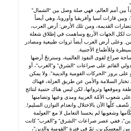
.
جداً بين أمم العالم، فهي صلة وصل بين “الشمال”
وبين قارات آسيا وأفريقيا وأوروبا، وهي أيضاً
ضارات القديمة، ومن تلك الأرض: أرض العرب،
ت لكل الجهات الأربع وساهمت في إطلاق شعلة
زمن. وعلى أرض العرب أيضاً ثروات طبيعية ومصادر
لسيطرة وللأطماع الأجنبية.
احة صراع لقوى النفوذ العالمية، وسترتجّ أرضها
دولي القائم على صراعات “الشرق” و”الغرب”، أو
 على بروز “الحركات القومية والدينية”. ولا يمكن
ن تختار السلامة والأمن عن طريق العزلة، فهناك
قة وموقعها وثرواتها، لكن ليس هناك حتمية لنتائج
 على شعوب الأمّة العربية ومدى وعيها وتضامنها
ّصف كلّها الآن بالاختلال وانعدام التوازن السليم!.
ّامها وشعوبها لم يحسنا التعامل لا مع “العولمة
 والدين”، ففي عصر صراعات “الشرق” و”الغرب” كانت
ن المعسكرين، ثمّ في فترة “القومية والدين”،