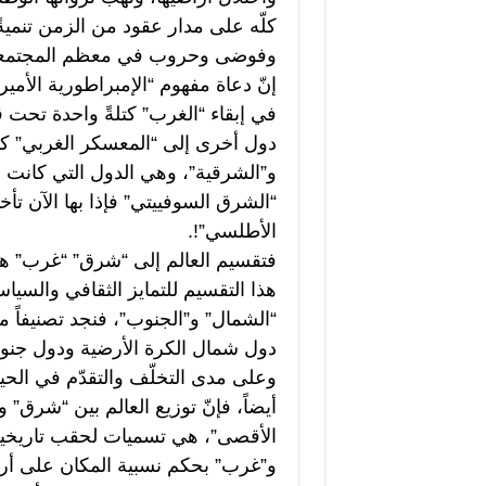
كلّه على مدار عقود من الزمن تنمية
وفوضى وحروب في معظم المجتمعا
إنّ دعاة مفهوم “الإمبراطورية الأم
في إبقاء “الغرب” كتلةً واحدة تحت ق
دول أخرى إلى “المعسكر الغربي” 
و”الشرقية”، وهي الدول التي كانت 
“الشرق السوفييتي” فإذا بها الآن تأخ
الأطلسي”!.
فتقسيم العالم إلى “شرق” “غرب” هو م
هذا التقسيم للتمايز الثقافي والسيا
“الشمال” و”الجنوب”، فنجد تصنيفاً مخ
دول شمال الكرة الأرضية ودول جنوبه
وعلى مدى التخلّف والتقدّم في الحياة 
أيضاً، فإنّ توزيع العالم بين “شر
الأقصى”، هي تسميات لحقب تاريخية ما
و”غرب” بحكم نسبية المكان على أ