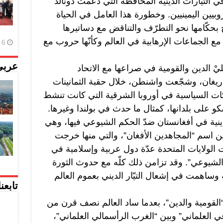
ي التيّارات الدينية المحافظة التي دعمت دونالد
بيين اليمينيين. وخطورة هذا العامل في الحياة
ح بحكّامها نحو التطرّف والتناقض مع دساتيرها
مع الجماعات الإرهابية في العالم وكأنّها حروب مع
6 أغسطس، 2026
عربي
يْ الدين والقومية في صراعها مع الاتحاد
يغان، وشجّعت واشنطن، خلال حقبة الثمانينات
ات السياسية في أوروبا الشرقية التي كانت تنشط
و على بلدانها، كمثال ما حدث في بولندا وغيرها.
نية في أفغانستان ضدّ الحكم الشيوعي فيها، وهي
 اسم “المجاهدين الأفغان”، والتي منها خرجت
طت الولايات المتحدة عدّة دول عربية وإسلامية في
لشيوعي”. وقد تزامن ذلك كلّه مع حدوث الثورة
ة وساهمت في إشعال التيّار الديني بعموم العالم
تابعن
 “القومية والدين”، بعدما ساد العالم نصف قرن من
ي العلماني” وبين “الغرب الرأسمالي العلماني”،