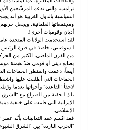
والثقافات المغايرة، كما لمسنا ذلك ف
ترامب، والتي تدعم المرشّحين الأورو
السياسية بالدول الغربية هو أنه يجن
ومجتمعاتها العلمانية، ويجعل حربهم 
أديان وقوميات أخرى!.
لقد استخدمت الولايات المتحدة عامل
السوفييتي، خاصة في فترة الرئيس ر
من القرن الماضي، الكثير من الحرك
بطابع ديني أو قومي ضدّ هيمنة موسك
أيضاً، دعمت واشنطن الجماعات الدي
الجماعات التي أطلقت عليها واشنطن
لاحقاً “القاعدة” وأخواتها بعدما ورّ
تلك الحقبة من الصراع مع “الشرق ا
الإيرانية التي قامت على خلفية ديني
الإسلامي.
فقد اتّسم عقد الثمانينات بأنّه عصر
“الحرب الباردة” بين “الشرق الشيوع