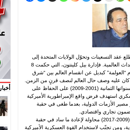
 مطلع عقد التسعينات وتحوّل الولايات المتحدة إلى
نقطة المركز والقيادة في دائرة الأحداث العالمية. فإدارة بيل كلينتون، التي حكمت 8
 عزّزت مفهوم “العولمة” كبديل عن انقسام العالم بين “شرق
ان عليه وصف حال العالم لنصف قرنٍ من الزمن.
أيضاً، حرصت إدارة بوش الابن في سنواتها الثمانية (2001-2009) على الحفاظ على
أخبار
ري استهدف فرض واقع الإمبراطورية الأميركية
ر مصير الأزمات الدولية، بعدما طغى في حقبة
بمضمون تجاري واقتصادي.
ووجدنا لاحقاً في فترتيْ إدارة أوباما (2009-2017) محاولة لإعادة ما ساد في حقبة
ية، ومن تجنّب لاستخدام القوة العسكرية الأميركية