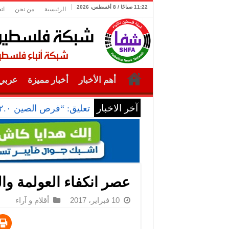
11:22 صباحًا / 8 أغسطس، 2026
الرئيسية
من نحن
ات
أهم الأخبار
أخبار مميزة
عربي 
آخر الاخبار
تعليق: “فرص الصين ٢.٠” تتجلى في أداء التجارة الخارجية
عصر انكفاء العولمة وال
10 فبراير، 2017
أقلام و آراء