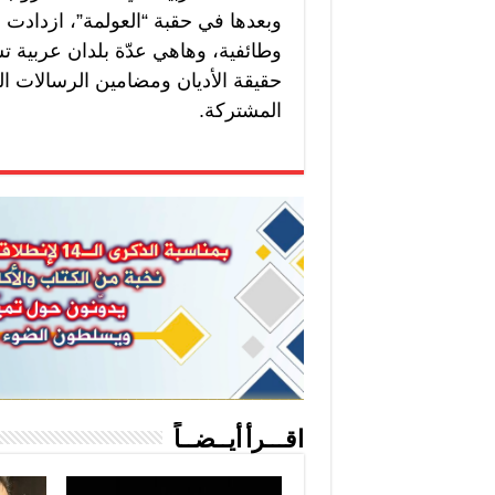
وبعدها في حقبة “العولمة”، ازدادت ا
وطائفية، وهاهي عدّة بلدان عربية تش
حقيقة الأديان ومضامين الرسالات الس
المشتركة.
اقـــرأ أيــضــاً