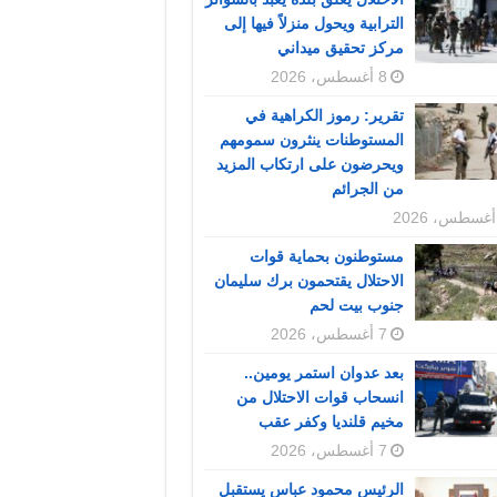
الترابية ويحول منزلاً فيها إلى
مركز تحقيق ميداني
8 أغسطس، 2026
تقرير: رموز الكراهية في
المستوطنات ينثرون سمومهم
ويحرضون على ارتكاب المزيد
من الجرائم
مستوطنون بحماية قوات
الاحتلال يقتحمون برك سليمان
جنوب بيت لحم
7 أغسطس، 2026
بعد عدوان استمر يومين..
انسحاب قوات الاحتلال من
مخيم قلنديا وكفر عقب
7 أغسطس، 2026
الرئيس محمود عباس يستقبل