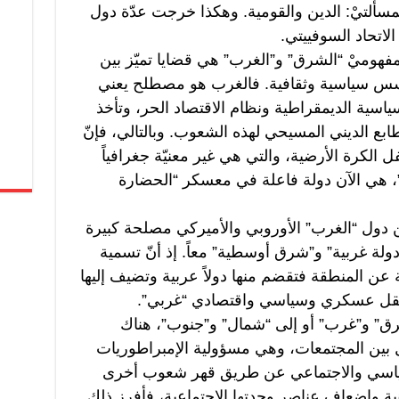
 لمسألتيْ: الدين والقومية. وهكذا خرجت عدّة دول
اتحاد السوفييتي.
مفهوميْ “الشرق” و”الغرب” هي قضايا تميّز بين
س سياسية وثقافية. فالغرب هو مصطلح يعني
ياسية الديمقراطية ونظام الاقتصاد الحر، وتأخذ
ابع الديني المسيحي لهذه الشعوب. وبالتالي، فإنّ
 الكرة الأرضية، والتي هي غير معنيّة جغرافياً
”، هي الآن دولة فاعلة في معسكر “الحضارة
دول “الغرب” الأوروبي والأميركي مصلحة كبيرة
ولة غربية” و”شرق أوسطية” معاً. إذ أنّ تسمية
ة عن المنطقة فتقضم منها دولاً عربية وتضيف إليها
من ثقل عسكري وسياسي واقتصادي “غربي”.
شرق” و”غرب” أو إلى “شمال” و”جنوب”، هناك
 بين المجتمعات، وهي مسؤولية الإمبراطوريات
لسياسي والاجتماعي عن طريق قهر شعوب أخرى
نية وإضعاف عناصر وحدتها الاجتماعية، فأفرز ذلك