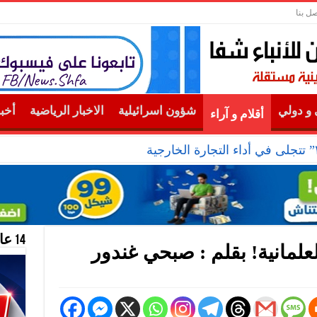
صل بنا
و دولي
شؤون اسرائيلية
الاخبار الرياضية
أخب
أقلام و آراء
14 عام منحازون للحقيقة …
علمانية! بقلم : صبحي غندور