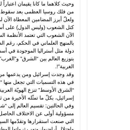
وحيث كلاهما ما كانا يقيمان اعتباراً
من فلك روسيا العظمى بعد سقوط ال
ولعلّ أبرز المضامين المعطاة الآن ل
كتل الشعوب (وليس الدول) على أس
الآن الشعوب التي تعتمد الأنظمة الس
بالمنهج العلماني في الحكم، رغم الط
دولة مثل أستراليا الموجودة في أسفل
بتوزيع العالم بين “الشرق” و”الغرب
الغربية”!.
وقد وجدت إسرائيل ومن يدعمها من 
في هذه التسميات التي تجعل منها “د
“الشرق الأوسط” تنزع الهويّة العربي
إسرائيل، بكلّ ما تمثّله الأخيرة 
وفي الحالتين: تقسيم العالم إلى “
مسؤولية أولى عن الاختلاف الحاصل
التي صنعت استقرارها وتقدّمها ا
واحتلال أراضيها، ونهب ثرواتها الوط