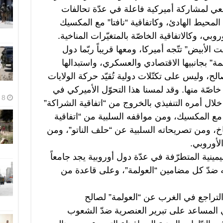
ي لمشاركة أميركية فاعلة في عدّة تحالفات
المحيط الهادئ، وكاتفاقية “نافتا” مع المكسيك
روبي، وكالاتفاقية الخاصّة بالمتغيّرات المناخية.
الأبيض” تتّجه أميركا، ومعها قريباً ربّما دول
مة” بجانبيها الاقتصادي والعسكري، واستبدالها
، وليس على تكتّلات دولية تُقيّد حركة الولايات
ى خاصّة منها. وقد لمسنا هذا التحوّل الأميركي في
8 أغسطس، 2026
ال أمره التنفيذي بالخروج من “اتفاقية الشراكة”
مع المكسيك، ومن مواقفه السلبية من “اتفاقية
اخ، ومن تصريحاته السلبية عن “حلف الناتو”، ومن
لأوروبي.
مينية المتطرّفة في عدّة دول أوروبية يجد جامعاً
ه ضدّ كل مضامين “العولمة”، وعلى قاعدة من
التراجع في الغرب عن “العولمة” لصالح
ي المساعد على تبرير العنصرية ضدّ الشعوب